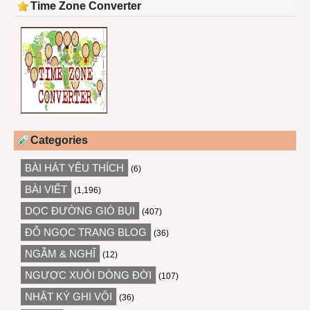
Time Zone Converter
Categories
BÀI HÁT YÊU THÍCH
(6)
BÀI VIẾT
(1,196)
DỌC ĐƯỜNG GIÓ BỤI
(407)
ĐỖ NGỌC TRANG BLOG
(36)
NGẪM & NGHĨ
(12)
NGƯỢC XUÔI DÒNG ĐỜI
(107)
NHẬT KÝ GHI VỘI
(36)