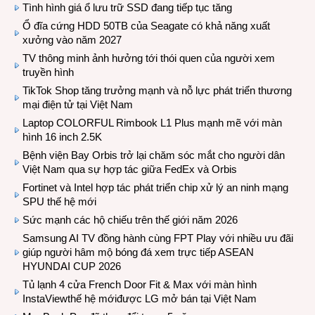
Tình hình giá ổ lưu trữ SSD đang tiếp tục tăng
Ổ đĩa cứng HDD 50TB của Seagate có khả năng xuất
xưởng vào năm 2027
TV thông minh ảnh hưởng tới thói quen của người xem
truyền hình
TikTok Shop tăng trưởng mạnh và nỗ lực phát triển thương
mại điện tử tại Việt Nam
Laptop COLORFUL Rimbook L1 Plus mạnh mẽ với màn
hình 16 inch 2.5K
Bệnh viện Bay Orbis trở lại chăm sóc mắt cho người dân
Việt Nam qua sự hợp tác giữa FedEx và Orbis
Fortinet và Intel hợp tác phát triển chip xử lý an ninh mạng
SPU thế hệ mới
Sức mạnh các hộ chiếu trên thế giới năm 2026
Samsung AI TV đồng hành cùng FPT Play với nhiều ưu đãi
giúp người hâm mộ bóng đá xem trực tiếp ASEAN
HYUNDAI CUP 2026
Tủ lạnh 4 cửa French Door Fit & Max với màn hình
InstaViewthế hệ mớiđược LG mở bán tại Việt Nam