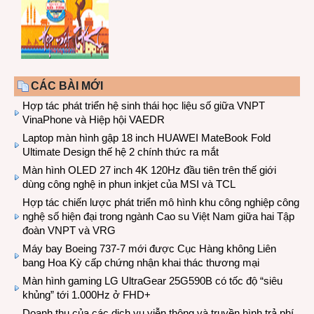
CÁC BÀI MỚI
Hợp tác phát triển hệ sinh thái học liệu số giữa VNPT
VinaPhone và Hiệp hội VAEDR
Laptop màn hình gập 18 inch HUAWEI MateBook Fold
Ultimate Design thế hệ 2 chính thức ra mắt
Màn hình OLED 27 inch 4K 120Hz đầu tiên trên thế giới
dùng công nghệ in phun inkjet của MSI và TCL
Hợp tác chiến lược phát triển mô hình khu công nghiệp công
nghệ số hiện đại trong ngành Cao su Việt Nam giữa hai Tập
đoàn VNPT và VRG
Máy bay Boeing 737-7 mới được Cục Hàng không Liên
bang Hoa Kỳ cấp chứng nhận khai thác thương mại
Màn hình gaming LG UltraGear 25G590B có tốc độ “siêu
khủng” tới 1.000Hz ở FHD+
Doanh thu của các dịch vụ viễn thông và truyền hình trả phí