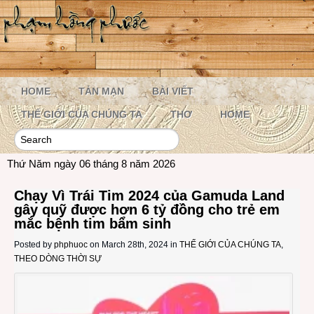
HOME
TẢN MẠN
BÀI VIẾT
THẾ GIỚI CỦA CHÚNG TA
THƠ
HOME
Thứ Năm ngày 06 tháng 8 năm 2026
Chạy Vì Trái Tim 2024 của Gamuda Land
gây quỹ được hơn 6 tỷ đồng cho trẻ em
mắc bệnh tim bẩm sinh
Posted by
phphuoc
on March 28th, 2024 in
THẾ GIỚI CỦA CHÚNG TA
,
THEO DÒNG THỜI SỰ