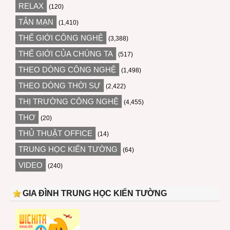
RELAX
(120)
TẢN MẠN
(1,410)
THẾ GIỚI CÔNG NGHỆ
(3,388)
THẾ GIỚI CỦA CHÚNG TA
(517)
THEO DÒNG CÔNG NGHỆ
(1,498)
THEO DÒNG THỜI SỰ
(2,422)
THỊ TRƯỜNG CÔNG NGHỆ
(4,455)
THƠ
(20)
THỦ THUẬT OFFICE
(14)
TRUNG HỌC KIẾN TƯỜNG
(64)
VIDEO
(240)
GIA ĐÌNH TRUNG HỌC KIẾN TƯỜNG