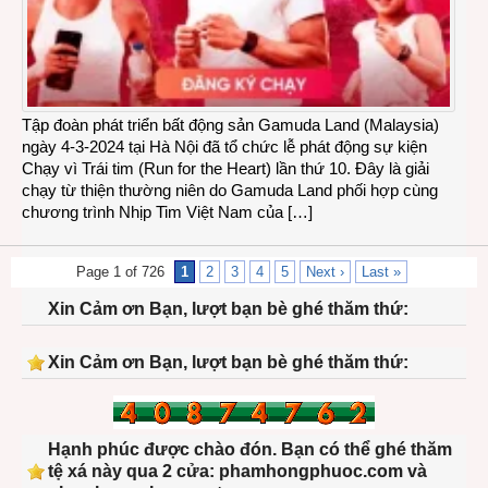
Tập đoàn phát triển bất động sản Gamuda Land (Malaysia)
ngày 4-3-2024 tại Hà Nội đã tổ chức lễ phát động sự kiện
Chạy vì Trái tim (Run for the Heart) lần thứ 10. Đây là giải
chạy từ thiện thường niên do Gamuda Land phối hợp cùng
chương trình Nhịp Tim Việt Nam của […]
Page 1 of 726
1
2
3
4
5
Next ›
Last »
Xin Cảm ơn Bạn, lượt bạn bè ghé thăm thứ:
Xin Cảm ơn Bạn, lượt bạn bè ghé thăm thứ:
Hạnh phúc được chào đón. Bạn có thể ghé thăm
tệ xá này qua 2 cửa: phamhongphuoc.com và