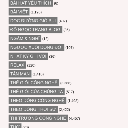
BÀI HÁT YÊU THÍCH
(6)
BÀI VIẾT
(1,196)
DỌC ĐƯỜNG GIÓ BỤI
(407)
ĐỖ NGỌC TRANG BLOG
(36)
NGẪM & NGHĨ
(12)
NGƯỢC XUÔI DÒNG ĐỜI
(107)
NHẬT KÝ GHI VỘI
(36)
RELAX
(120)
TẢN MẠN
(1,410)
THẾ GIỚI CÔNG NGHỆ
(3,388)
THẾ GIỚI CỦA CHÚNG TA
(517)
THEO DÒNG CÔNG NGHỆ
(1,498)
THEO DÒNG THỜI SỰ
(2,422)
THỊ TRƯỜNG CÔNG NGHỆ
(4,457)
THƠ
(20)