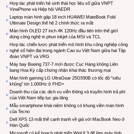
Hợp tác phát triển hệ sinh thái học liệu số giữa VNPT
VinaPhone và Hiệp hội VAEDR
Laptop màn hình gập 18 inch HUAWEI MateBook Fold
Ultimate Design thế hệ 2 chính thức ra mắt
Màn hình OLED 27 inch 4K 120Hz đầu tiên trên thế giới
dùng công nghệ in phun inkjet của MSI và TCL
Hợp tác chiến lược phát triển mô hình khu công nghiệp công
nghệ số hiện đại trong ngành Cao su Việt Nam giữa hai Tập
đoàn VNPT và VRG
Máy bay Boeing 737-7 mới được Cục Hàng không Liên
bang Hoa Kỳ cấp chứng nhận khai thác thương mại
Màn hình gaming LG UltraGear 25G590B có tốc độ “siêu
khủng” tới 1.000Hz ở FHD+
Doanh thu của các dịch vụ viễn thông và truyền hình trả phí
của Việt Nam tiếp tục gia tăng
Mẫu smartphone khái niệm không có khung viền màn hình
của Tecno
Dell XPS 13 mất thế cạnh tranh về giá với MacBook Neo ở
Hàn Quốc
Microsoft có kế hoạch phát triển WinUI 3 để làm máy tính