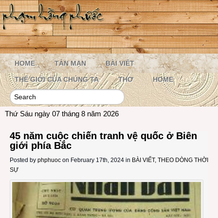
HOME
TẢN MẠN
BÀI VIẾT
THẾ GIỚI CỦA CHÚNG TA
THƠ
HOME
Thứ Sáu ngày 07 tháng 8 năm 2026
45 năm cuộc chiến tranh vệ quốc ở Biên
giới phía Bắc
Posted by
phphuoc
on February 17th, 2024 in
BÀI VIẾT
,
THEO DÒNG THỜI
SỰ