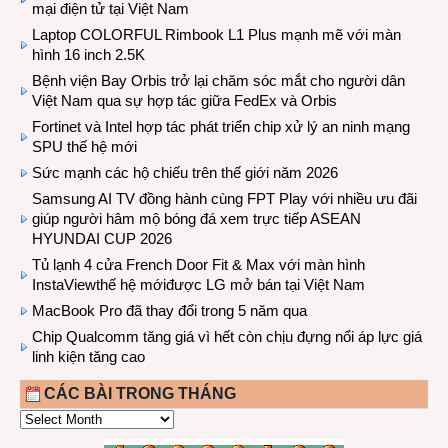
mại điện tử tại Việt Nam
Laptop COLORFUL Rimbook L1 Plus mạnh mẽ với màn
hình 16 inch 2.5K
Bệnh viện Bay Orbis trở lại chăm sóc mắt cho người dân
Việt Nam qua sự hợp tác giữa FedEx và Orbis
Fortinet và Intel hợp tác phát triển chip xử lý an ninh mạng
SPU thế hệ mới
Sức mạnh các hộ chiếu trên thế giới năm 2026
Samsung AI TV đồng hành cùng FPT Play với nhiều ưu đãi
giúp người hâm mộ bóng đá xem trực tiếp ASEAN
HYUNDAI CUP 2026
Tủ lạnh 4 cửa French Door Fit & Max với màn hình
InstaViewthế hệ mớiđược LG mở bán tại Việt Nam
MacBook Pro đã thay đổi trong 5 năm qua
Chip Qualcomm tăng giá vì hết còn chịu đựng nổi áp lực giá
linh kiện tăng cao
CÁC BÀI TRONG THÁNG
CÁC
BÀI