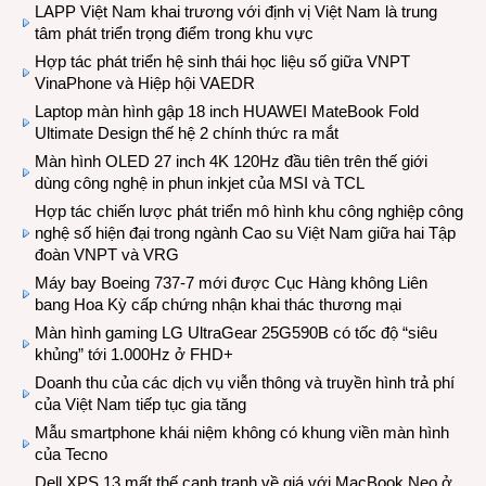
LAPP Việt Nam khai trương với định vị Việt Nam là trung
tâm phát triển trọng điểm trong khu vực
Hợp tác phát triển hệ sinh thái học liệu số giữa VNPT
VinaPhone và Hiệp hội VAEDR
Laptop màn hình gập 18 inch HUAWEI MateBook Fold
Ultimate Design thế hệ 2 chính thức ra mắt
Màn hình OLED 27 inch 4K 120Hz đầu tiên trên thế giới
dùng công nghệ in phun inkjet của MSI và TCL
Hợp tác chiến lược phát triển mô hình khu công nghiệp công
nghệ số hiện đại trong ngành Cao su Việt Nam giữa hai Tập
đoàn VNPT và VRG
Máy bay Boeing 737-7 mới được Cục Hàng không Liên
bang Hoa Kỳ cấp chứng nhận khai thác thương mại
Màn hình gaming LG UltraGear 25G590B có tốc độ “siêu
khủng” tới 1.000Hz ở FHD+
Doanh thu của các dịch vụ viễn thông và truyền hình trả phí
của Việt Nam tiếp tục gia tăng
Mẫu smartphone khái niệm không có khung viền màn hình
của Tecno
Dell XPS 13 mất thế cạnh tranh về giá với MacBook Neo ở