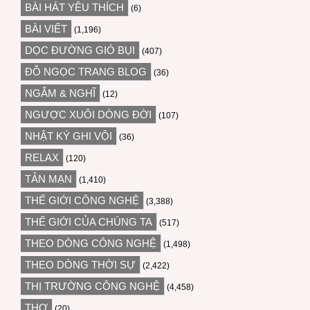
BÀI HÁT YÊU THÍCH
(6)
BÀI VIẾT
(1,196)
DỌC ĐƯỜNG GIÓ BỤI
(407)
ĐỖ NGỌC TRANG BLOG
(36)
NGẪM & NGHĨ
(12)
NGƯỢC XUÔI DÒNG ĐỜI
(107)
NHẬT KÝ GHI VỘI
(36)
RELAX
(120)
TẢN MẠN
(1,410)
THẾ GIỚI CÔNG NGHỆ
(3,388)
THẾ GIỚI CỦA CHÚNG TA
(517)
THEO DÒNG CÔNG NGHỆ
(1,498)
THEO DÒNG THỜI SỰ
(2,422)
THỊ TRƯỜNG CÔNG NGHỆ
(4,458)
THƠ
(20)