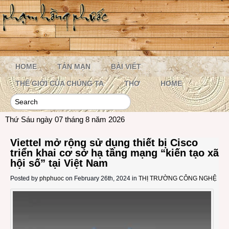
HOME
TẢN MẠN
BÀI VIẾT
THẾ GIỚI CỦA CHÚNG TA
THƠ
HOME
Thứ Sáu ngày 07 tháng 8 năm 2026
Viettel mở rộng sử dụng thiết bị Cisco
triển khai cơ sở hạ tầng mạng “kiến tạo xã
hội số” tại Việt Nam
Posted by
phphuoc
on February 26th, 2024 in
THỊ TRƯỜNG CÔNG NGHỆ