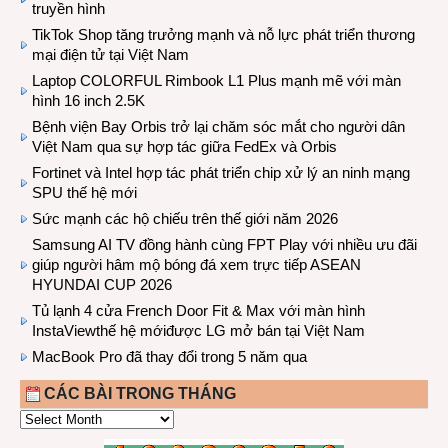
truyền hình
TikTok Shop tăng trưởng mạnh và nỗ lực phát triển thương
mại điện tử tại Việt Nam
Laptop COLORFUL Rimbook L1 Plus mạnh mẽ với màn
hình 16 inch 2.5K
Bệnh viện Bay Orbis trở lại chăm sóc mắt cho người dân
Việt Nam qua sự hợp tác giữa FedEx và Orbis
Fortinet và Intel hợp tác phát triển chip xử lý an ninh mạng
SPU thế hệ mới
Sức mạnh các hộ chiếu trên thế giới năm 2026
Samsung AI TV đồng hành cùng FPT Play với nhiều ưu đãi
giúp người hâm mộ bóng đá xem trực tiếp ASEAN
HYUNDAI CUP 2026
Tủ lạnh 4 cửa French Door Fit & Max với màn hình
InstaViewthế hệ mớiđược LG mở bán tại Việt Nam
MacBook Pro đã thay đổi trong 5 năm qua
CÁC BÀI TRONG THÁNG
CÁC
BÀI