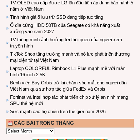
TV OLED cao cấp được LG lần đầu tiên áp dụng bảo hành 5
năm ở Việt Nam
Tình hình giá ổ lưu trữ SSD đang tiếp tục tăng
Ổ đĩa cứng HDD 50TB của Seagate có khả năng xuất
xưởng vào năm 2027
TV thông minh ảnh hưởng tới thói quen của người xem
truyền hình
TikTok Shop tăng trưởng mạnh và nỗ lực phát triển thương
mại điện tử tại Việt Nam
Laptop COLORFUL Rimbook L1 Plus mạnh mẽ với màn
hình 16 inch 2.5K
Bệnh viện Bay Orbis trở lại chăm sóc mắt cho người dân
Việt Nam qua sự hợp tác giữa FedEx và Orbis
Fortinet và Intel hợp tác phát triển chip xử lý an ninh mạng
SPU thế hệ mới
Sức mạnh các hộ chiếu trên thế giới năm 2026
CÁC BÀI TRONG THÁNG
CÁC
BÀI