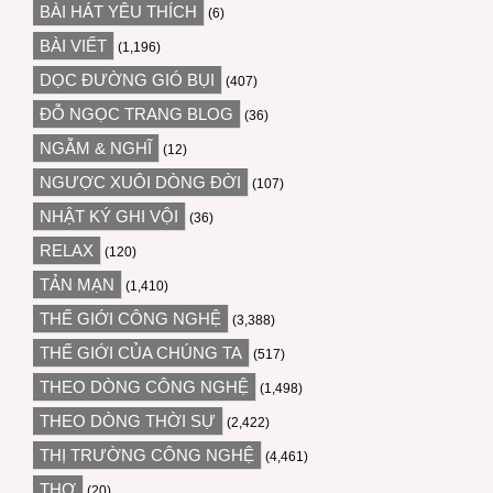
BÀI HÁT YÊU THÍCH
(6)
BÀI VIẾT
(1,196)
DỌC ĐƯỜNG GIÓ BỤI
(407)
ĐỖ NGỌC TRANG BLOG
(36)
NGẪM & NGHĨ
(12)
NGƯỢC XUÔI DÒNG ĐỜI
(107)
NHẬT KÝ GHI VỘI
(36)
RELAX
(120)
TẢN MẠN
(1,410)
THẾ GIỚI CÔNG NGHỆ
(3,388)
THẾ GIỚI CỦA CHÚNG TA
(517)
THEO DÒNG CÔNG NGHỆ
(1,498)
THEO DÒNG THỜI SỰ
(2,422)
THỊ TRƯỜNG CÔNG NGHỆ
(4,461)
THƠ
(20)