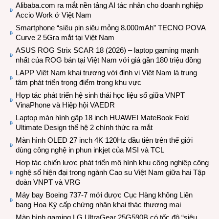
Alibaba.com ra mắt nền tảng AI tác nhân cho doanh nghiệp
Accio Work ở Việt Nam
Smartphone “siêu pin siêu mỏng 8.000mAh” TECNO POVA
Curve 2 5Gra mắt tại Việt Nam
ASUS ROG Strix SCAR 18 (2026) – laptop gaming mạnh
nhất của ROG bán tại Việt Nam với giá gần 180 triệu đồng
LAPP Việt Nam khai trương với định vị Việt Nam là trung
tâm phát triển trọng điểm trong khu vực
Hợp tác phát triển hệ sinh thái học liệu số giữa VNPT
VinaPhone và Hiệp hội VAEDR
Laptop màn hình gập 18 inch HUAWEI MateBook Fold
Ultimate Design thế hệ 2 chính thức ra mắt
Màn hình OLED 27 inch 4K 120Hz đầu tiên trên thế giới
dùng công nghệ in phun inkjet của MSI và TCL
Hợp tác chiến lược phát triển mô hình khu công nghiệp công
nghệ số hiện đại trong ngành Cao su Việt Nam giữa hai Tập
đoàn VNPT và VRG
Máy bay Boeing 737-7 mới được Cục Hàng không Liên
bang Hoa Kỳ cấp chứng nhận khai thác thương mại
Màn hình gaming LG UltraGear 25G590B có tốc độ “siêu