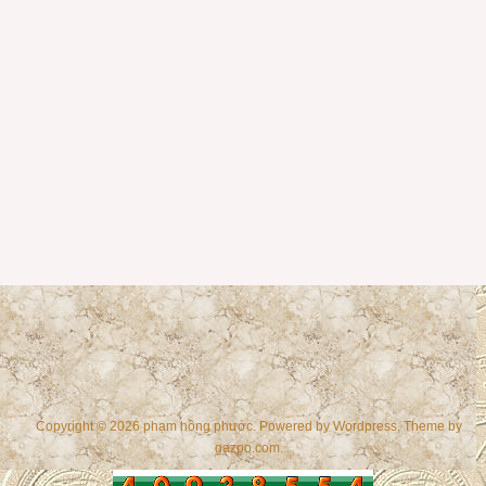
Copyright © 2026 phạm hồng phước. Powered by
Wordpress
, Theme by
gazpo.com
.