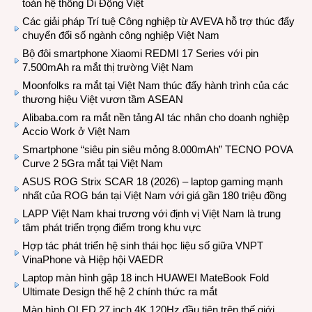
toàn hệ thống Di Động Việt
Các giải pháp Trí tuệ Công nghiệp từ AVEVA hỗ trợ thúc đẩy
chuyển đổi số ngành công nghiệp Việt Nam
Bộ đôi smartphone Xiaomi REDMI 17 Series với pin
7.500mAh ra mắt thị trường Việt Nam
Moonfolks ra mắt tại Việt Nam thúc đẩy hành trình của các
thương hiệu Việt vươn tầm ASEAN
Alibaba.com ra mắt nền tảng AI tác nhân cho doanh nghiệp
Accio Work ở Việt Nam
Smartphone “siêu pin siêu mỏng 8.000mAh” TECNO POVA
Curve 2 5Gra mắt tại Việt Nam
ASUS ROG Strix SCAR 18 (2026) – laptop gaming mạnh
nhất của ROG bán tại Việt Nam với giá gần 180 triệu đồng
LAPP Việt Nam khai trương với định vị Việt Nam là trung
tâm phát triển trọng điểm trong khu vực
Hợp tác phát triển hệ sinh thái học liệu số giữa VNPT
VinaPhone và Hiệp hội VAEDR
Laptop màn hình gập 18 inch HUAWEI MateBook Fold
Ultimate Design thế hệ 2 chính thức ra mắt
Màn hình OLED 27 inch 4K 120Hz đầu tiên trên thế giới