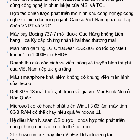
dùng công nghệ in phun inkjet của MSI và TCL
Hợp tác chiến lược phát triển mô hình khu công nghiệp công
nghệ số hiện đại trong ngành Cao su Việt Nam giữa hai Tập
đoàn VNPT và VRG
Máy bay Boeing 737-7 mới được Cục Hàng không Liên
bang Hoa Kỳ cấp chứng nhận khai thác thương mại
Màn hình gaming LG UltraGear 25G590B có tốc độ “siêu
khủng” tới 1.000Hz ở FHD+
Doanh thu của các dịch vụ viễn thông và truyền hình trả phí
của Việt Nam tiếp tục gia tăng
Mẫu smartphone khái niệm không có khung viền màn hình
của Tecno
Dell XPS 13 mất thế cạnh tranh về giá với MacBook Neo ở
Hàn Quốc
Microsoft có kế hoạch phát triển WinUI 3 để làm máy tính
8GB RAM có thể chạy hiệu quả Windows 11
Hệ điều hành Nissan OS được Honda hợp tác phát triển
dùng chung cho các xe ô-tô thế hệ mới
21 showroom xe máy điện VinFast khai trương tại