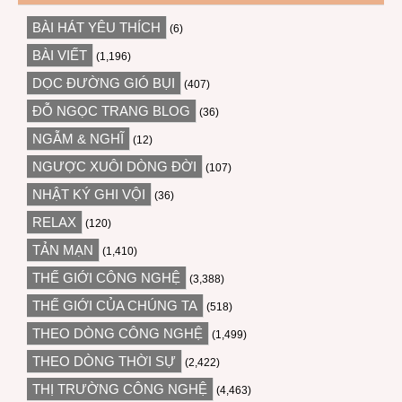
BÀI HÁT YÊU THÍCH
(6)
BÀI VIẾT
(1,196)
DỌC ĐƯỜNG GIÓ BỤI
(407)
ĐỖ NGỌC TRANG BLOG
(36)
NGẪM & NGHĨ
(12)
NGƯỢC XUÔI DÒNG ĐỜI
(107)
NHẬT KÝ GHI VỘI
(36)
RELAX
(120)
TẢN MẠN
(1,410)
THẾ GIỚI CÔNG NGHỆ
(3,388)
THẾ GIỚI CỦA CHÚNG TA
(518)
THEO DÒNG CÔNG NGHỆ
(1,499)
THEO DÒNG THỜI SỰ
(2,422)
THỊ TRƯỜNG CÔNG NGHỆ
(4,463)