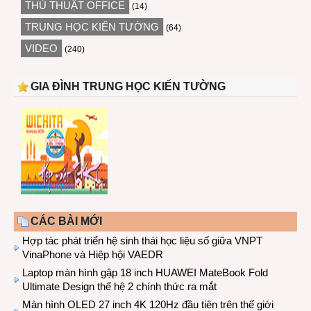
THỦ THUẬT OFFICE
(14)
TRUNG HỌC KIẾN TƯỜNG
(64)
VIDEO
(240)
GIA ĐÌNH TRUNG HỌC KIẾN TƯỜNG
CÁC BÀI MỚI
Hợp tác phát triển hệ sinh thái học liệu số giữa VNPT
VinaPhone và Hiệp hội VAEDR
Laptop màn hình gập 18 inch HUAWEI MateBook Fold
Ultimate Design thế hệ 2 chính thức ra mắt
Màn hình OLED 27 inch 4K 120Hz đầu tiên trên thế giới