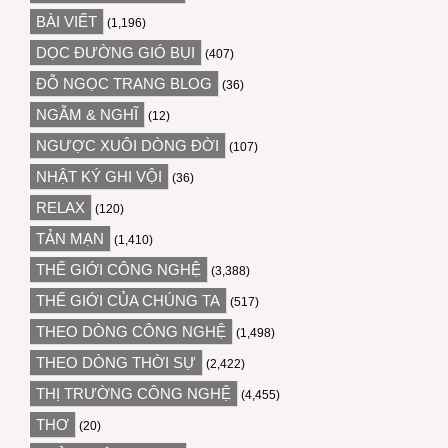
BÀI VIẾT
(1,196)
DỌC ĐƯỜNG GIÓ BỤI
(407)
ĐỖ NGỌC TRANG BLOG
(36)
NGẪM & NGHĨ
(12)
NGƯỢC XUÔI DÒNG ĐỜI
(107)
NHẬT KÝ GHI VỘI
(36)
RELAX
(120)
TẢN MẠN
(1,410)
THẾ GIỚI CÔNG NGHỆ
(3,388)
THẾ GIỚI CỦA CHÚNG TA
(517)
THEO DÒNG CÔNG NGHỆ
(1,498)
THEO DÒNG THỜI SỰ
(2,422)
THỊ TRƯỜNG CÔNG NGHỆ
(4,455)
THƠ
(20)