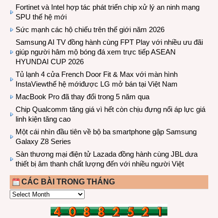
Fortinet và Intel hợp tác phát triển chip xử lý an ninh mạng
SPU thế hệ mới
Sức mạnh các hộ chiếu trên thế giới năm 2026
Samsung AI TV đồng hành cùng FPT Play với nhiều ưu đãi
giúp người hâm mộ bóng đá xem trực tiếp ASEAN
HYUNDAI CUP 2026
Tủ lạnh 4 cửa French Door Fit & Max với màn hình
InstaViewthế hệ mớiđược LG mở bán tại Việt Nam
MacBook Pro đã thay đổi trong 5 năm qua
Chip Qualcomm tăng giá vì hết còn chịu đựng nổi áp lực giá
linh kiện tăng cao
Một cái nhìn đầu tiên về bộ ba smartphone gập Samsung
Galaxy Z8 Series
Sàn thương mại điện tử Lazada đồng hành cùng JBL dưa
thiết bị âm thanh chất lượng đến với nhiều người Việt
CÁC BÀI TRONG THÁNG
CÁC
BÀI
TRONG