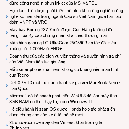
dùng công nghệ in phun inkjet của MSI và TCL
Hợp tác chiến lược phát triển mô hình khu công nghiệp công
nghệ số hiện đại trong ngành Cao su Việt Nam giữa hai Tập
đoàn VNPT và VRG
Máy bay Boeing 737-7 mới được Cục Hàng không Liên
bang Hoa Kỳ cấp chứng nhận khai thác thương mại
Màn hình gaming LG UltraGear 25G590B có tốc độ “siêu
khủng” tới 1.000Hz ở FHD+
Doanh thu của các dịch vụ viễn thông và truyền hình trả phí
của Việt Nam tiếp tục gia tăng
Mẫu smartphone khái niệm không có khung viền màn hình
của Tecno
Dell XPS 13 mất thế cạnh tranh về giá với MacBook Neo ở
Hàn Quốc
Microsoft có kế hoạch phát triển WinUI 3 để làm máy tính
8GB RAM có thể chạy hiệu quả Windows 11
Hệ điều hành Nissan OS được Honda hợp tác phát triển
dùng chung cho các xe ô-tô thế hệ mới
21 showroom xe máy điện VinFast khai trương tại
Philippines