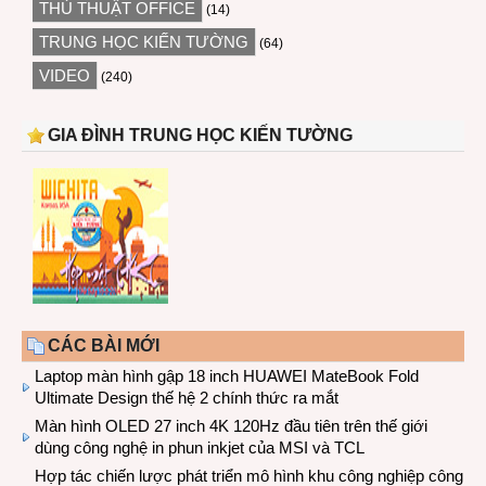
THỦ THUẬT OFFICE
(14)
TRUNG HỌC KIẾN TƯỜNG
(64)
VIDEO
(240)
GIA ĐÌNH TRUNG HỌC KIẾN TƯỜNG
CÁC BÀI MỚI
Laptop màn hình gập 18 inch HUAWEI MateBook Fold
Ultimate Design thế hệ 2 chính thức ra mắt
Màn hình OLED 27 inch 4K 120Hz đầu tiên trên thế giới
dùng công nghệ in phun inkjet của MSI và TCL
Hợp tác chiến lược phát triển mô hình khu công nghiệp công