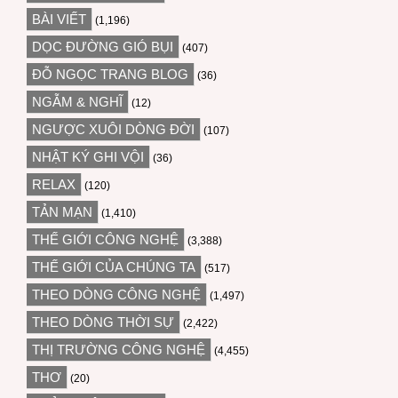
BÀI VIẾT
(1,196)
DỌC ĐƯỜNG GIÓ BỤI
(407)
ĐỖ NGỌC TRANG BLOG
(36)
NGẪM & NGHĨ
(12)
NGƯỢC XUÔI DÒNG ĐỜI
(107)
NHẬT KÝ GHI VỘI
(36)
RELAX
(120)
TẢN MẠN
(1,410)
THẾ GIỚI CÔNG NGHỆ
(3,388)
THẾ GIỚI CỦA CHÚNG TA
(517)
THEO DÒNG CÔNG NGHỆ
(1,497)
THEO DÒNG THỜI SỰ
(2,422)
THỊ TRƯỜNG CÔNG NGHỆ
(4,455)
THƠ
(20)