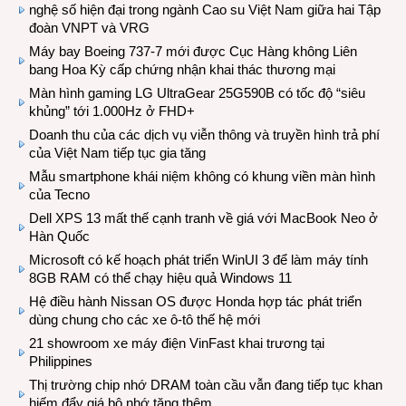
nghệ số hiện đại trong ngành Cao su Việt Nam giữa hai Tập
đoàn VNPT và VRG
Máy bay Boeing 737-7 mới được Cục Hàng không Liên
bang Hoa Kỳ cấp chứng nhận khai thác thương mại
Màn hình gaming LG UltraGear 25G590B có tốc độ “siêu
khủng” tới 1.000Hz ở FHD+
Doanh thu của các dịch vụ viễn thông và truyền hình trả phí
của Việt Nam tiếp tục gia tăng
Mẫu smartphone khái niệm không có khung viền màn hình
của Tecno
Dell XPS 13 mất thế cạnh tranh về giá với MacBook Neo ở
Hàn Quốc
Microsoft có kế hoạch phát triển WinUI 3 để làm máy tính
8GB RAM có thể chạy hiệu quả Windows 11
Hệ điều hành Nissan OS được Honda hợp tác phát triển
dùng chung cho các xe ô-tô thế hệ mới
21 showroom xe máy điện VinFast khai trương tại
Philippines
Thị trường chip nhớ DRAM toàn cầu vẫn đang tiếp tục khan
hiếm đẩy giá bộ nhớ tăng thêm