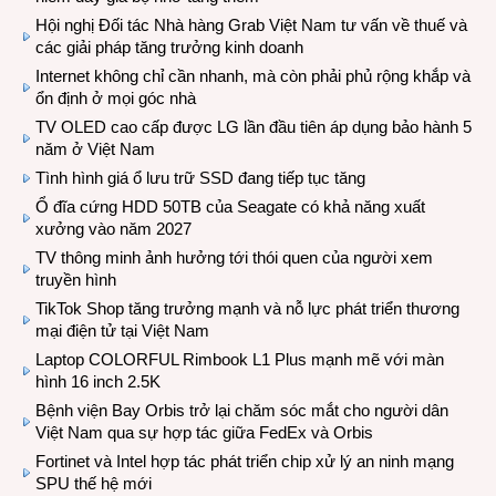
Hội nghị Đối tác Nhà hàng Grab Việt Nam tư vấn về thuế và
các giải pháp tăng trưởng kinh doanh
Internet không chỉ cần nhanh, mà còn phải phủ rộng khắp và
ổn định ở mọi góc nhà
TV OLED cao cấp được LG lần đầu tiên áp dụng bảo hành 5
năm ở Việt Nam
Tình hình giá ổ lưu trữ SSD đang tiếp tục tăng
Ổ đĩa cứng HDD 50TB của Seagate có khả năng xuất
xưởng vào năm 2027
TV thông minh ảnh hưởng tới thói quen của người xem
truyền hình
TikTok Shop tăng trưởng mạnh và nỗ lực phát triển thương
mại điện tử tại Việt Nam
Laptop COLORFUL Rimbook L1 Plus mạnh mẽ với màn
hình 16 inch 2.5K
Bệnh viện Bay Orbis trở lại chăm sóc mắt cho người dân
Việt Nam qua sự hợp tác giữa FedEx và Orbis
Fortinet và Intel hợp tác phát triển chip xử lý an ninh mạng
SPU thế hệ mới