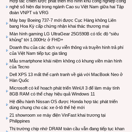
Hợp tác chiến lược phát triển mô hình khu công nghiệp công
nghệ số hiện đại trong ngành Cao su Việt Nam giữa hai Tập
đoàn VNPT và VRG
Máy bay Boeing 737-7 mới được Cục Hàng không Liên
bang Hoa Kỳ cấp chứng nhận khai thác thương mại
Màn hình gaming LG UltraGear 25G590B có tốc độ “siêu
khủng” tới 1.000Hz ở FHD+
Doanh thu của các dịch vụ viễn thông và truyền hình trả phí
của Việt Nam tiếp tục gia tăng
Mẫu smartphone khái niệm không có khung viền màn hình
của Tecno
Dell XPS 13 mất thế cạnh tranh về giá với MacBook Neo ở
Hàn Quốc
Microsoft có kế hoạch phát triển WinUI 3 để làm máy tính
8GB RAM có thể chạy hiệu quả Windows 11
Hệ điều hành Nissan OS được Honda hợp tác phát triển
dùng chung cho các xe ô-tô thế hệ mới
21 showroom xe máy điện VinFast khai trương tại
Philippines
Thị trường chip nhớ DRAM toàn cầu vẫn đang tiếp tục khan