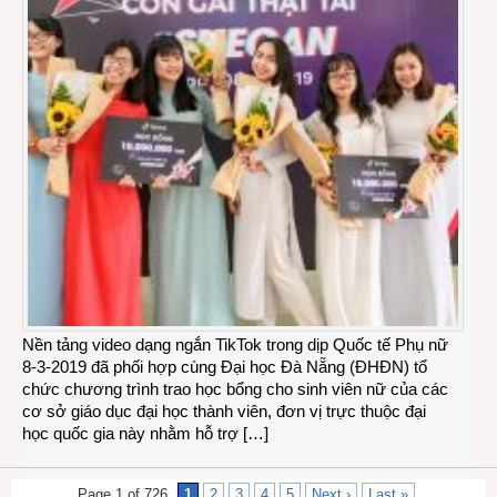
Nền tảng video dạng ngắn TikTok trong dịp Quốc tế Phụ nữ
8-3-2019 đã phối hợp cùng Đại học Đà Nẵng (ĐHĐN) tổ
chức chương trình trao học bổng cho sinh viên nữ của các
cơ sở giáo dục đại học thành viên, đơn vị trực thuộc đại
học quốc gia này nhằm hỗ trợ […]
Page 1 of 726
1
2
3
4
5
Next ›
Last »