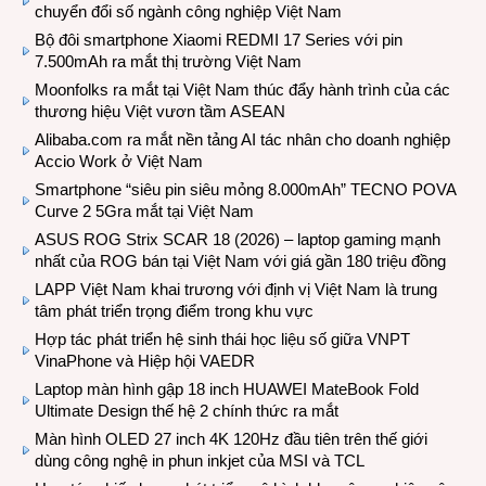
chuyển đổi số ngành công nghiệp Việt Nam
Bộ đôi smartphone Xiaomi REDMI 17 Series với pin
7.500mAh ra mắt thị trường Việt Nam
Moonfolks ra mắt tại Việt Nam thúc đẩy hành trình của các
thương hiệu Việt vươn tầm ASEAN
Alibaba.com ra mắt nền tảng AI tác nhân cho doanh nghiệp
Accio Work ở Việt Nam
Smartphone “siêu pin siêu mỏng 8.000mAh” TECNO POVA
Curve 2 5Gra mắt tại Việt Nam
ASUS ROG Strix SCAR 18 (2026) – laptop gaming mạnh
nhất của ROG bán tại Việt Nam với giá gần 180 triệu đồng
LAPP Việt Nam khai trương với định vị Việt Nam là trung
tâm phát triển trọng điểm trong khu vực
Hợp tác phát triển hệ sinh thái học liệu số giữa VNPT
VinaPhone và Hiệp hội VAEDR
Laptop màn hình gập 18 inch HUAWEI MateBook Fold
Ultimate Design thế hệ 2 chính thức ra mắt
Màn hình OLED 27 inch 4K 120Hz đầu tiên trên thế giới
dùng công nghệ in phun inkjet của MSI và TCL