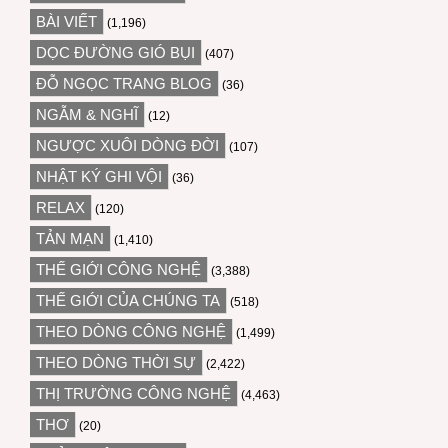
BÀI VIẾT
(1,196)
DỌC ĐƯỜNG GIÓ BỤI
(407)
ĐỖ NGỌC TRANG BLOG
(36)
NGẪM & NGHĨ
(12)
NGƯỢC XUÔI DÒNG ĐỜI
(107)
NHẬT KÝ GHI VỘI
(36)
RELAX
(120)
TẢN MẠN
(1,410)
THẾ GIỚI CÔNG NGHỆ
(3,388)
THẾ GIỚI CỦA CHÚNG TA
(518)
THEO DÒNG CÔNG NGHỆ
(1,499)
THEO DÒNG THỜI SỰ
(2,422)
THỊ TRƯỜNG CÔNG NGHỆ
(4,463)
THƠ
(20)