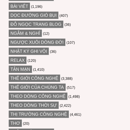
BÀI VIẾT
(1,196)
DỌC ĐƯỜNG GIÓ BỤI
(407)
ĐỖ NGỌC TRANG BLOG
(36)
NGẪM & NGHĨ
(12)
NGƯỢC XUÔI DÒNG ĐỜI
(107)
NHẬT KÝ GHI VỘI
(36)
RELAX
(120)
TẢN MẠN
(1,410)
THẾ GIỚI CÔNG NGHỆ
(3,388)
THẾ GIỚI CỦA CHÚNG TA
(517)
THEO DÒNG CÔNG NGHỆ
(1,498)
THEO DÒNG THỜI SỰ
(2,422)
THỊ TRƯỜNG CÔNG NGHỆ
(4,461)
THƠ
(20)