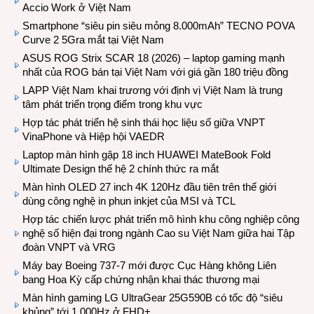
Accio Work ở Việt Nam
Smartphone “siêu pin siêu mỏng 8.000mAh” TECNO POVA
Curve 2 5Gra mắt tại Việt Nam
ASUS ROG Strix SCAR 18 (2026) – laptop gaming mạnh
nhất của ROG bán tại Việt Nam với giá gần 180 triệu đồng
LAPP Việt Nam khai trương với định vị Việt Nam là trung
tâm phát triển trọng điểm trong khu vực
Hợp tác phát triển hệ sinh thái học liệu số giữa VNPT
VinaPhone và Hiệp hội VAEDR
Laptop màn hình gập 18 inch HUAWEI MateBook Fold
Ultimate Design thế hệ 2 chính thức ra mắt
Màn hình OLED 27 inch 4K 120Hz đầu tiên trên thế giới
dùng công nghệ in phun inkjet của MSI và TCL
Hợp tác chiến lược phát triển mô hình khu công nghiệp công
nghệ số hiện đại trong ngành Cao su Việt Nam giữa hai Tập
đoàn VNPT và VRG
Máy bay Boeing 737-7 mới được Cục Hàng không Liên
bang Hoa Kỳ cấp chứng nhận khai thác thương mại
Màn hình gaming LG UltraGear 25G590B có tốc độ “siêu
khủng” tới 1.000Hz ở FHD+