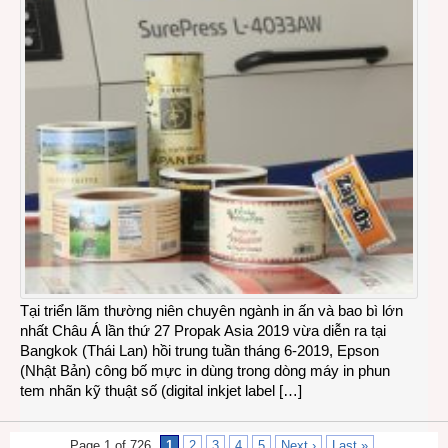
Tại triển lãm thường niên chuyên ngành in ấn và bao bì lớn
nhất Châu Á lần thứ 27 Propak Asia 2019 vừa diễn ra tại
Bangkok (Thái Lan) hồi trung tuần tháng 6-2019, Epson
(Nhật Bản) công bố mực in dùng trong dòng máy in phun
tem nhãn kỹ thuật số (digital inkjet label […]
Page 1 of 726
1
2
3
4
5
Next ›
Last »