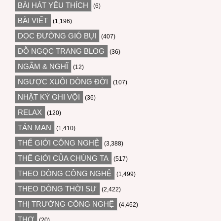
BÀI HÁT YÊU THÍCH
(6)
BÀI VIẾT
(1,196)
DỌC ĐƯỜNG GIÓ BỤI
(407)
ĐỖ NGỌC TRANG BLOG
(36)
NGẪM & NGHĨ
(12)
NGƯỢC XUÔI DÒNG ĐỜI
(107)
NHẬT KÝ GHI VỘI
(36)
RELAX
(120)
TẢN MẠN
(1,410)
THẾ GIỚI CÔNG NGHỆ
(3,388)
THẾ GIỚI CỦA CHÚNG TA
(517)
THEO DÒNG CÔNG NGHỆ
(1,499)
THEO DÒNG THỜI SỰ
(2,422)
THỊ TRƯỜNG CÔNG NGHỆ
(4,462)
THƠ
(20)