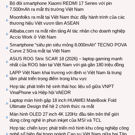
Bộ đôi smartphone Xiaomi REDMI 17 Series với pin
7.500mAh ra mắt thị trường Việt Nam
Moonfolks ra mắt tại Việt Nam thúc đẩy hành trình của các
thương hiệu Việt vươn tầm ASEAN
Alibaba.com ra mắt nền tảng AI tác nhân cho doanh nghiệp
Accio Work ở Việt Nam
Smartphone “siêu pin siêu mỏng 8.000mAh” TECNO POVA
Curve 2 5Gra mắt tại Việt Nam
ASUS ROG Strix SCAR 18 (2026) – laptop gaming mạnh
nhất của ROG bán tại Việt Nam với giá gần 180 triệu đồng
LAPP Việt Nam khai trương với định vị Việt Nam là trung
tâm phát triển trọng điểm trong khu vực
Hợp tác phát triển hệ sinh thái học liệu số giữa VNPT
VinaPhone và Hiệp hội VAEDR
Laptop màn hình gập 18 inch HUAWEI MateBook Fold
Ultimate Design thế hệ 2 chính thức ra mắt
Màn hình OLED 27 inch 4K 120Hz đầu tiên trên thế giới
dùng công nghệ in phun inkjet của MSI và TCL
Hợp tác chiến lược phát triển mô hình khu công nghiệp công
nghệ số hiện đại trong ngành Cao su Việt Nam giữa hai Tập