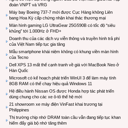
đoàn VNPT và VRG
Máy bay Boeing 737-7 mới được Cục Hàng không Liên
bang Hoa Kỳ cấp chứng nhận khai thác thương mại
Màn hình gaming LG UltraGear 25G590B có tốc độ “siêu
khủng” tới 1.000Hz ở FHD+
Doanh thu của các dịch vụ viễn thông và truyền hình trả phí
của Việt Nam tiếp tục gia tăng
Mẫu smartphone khái niệm không có khung viền màn hình
của Tecno
Dell XPS 13 mất thế cạnh tranh về giá với MacBook Neo ở
Hàn Quốc
Microsoft có kế hoạch phát triển WinUI 3 để làm máy tính
8GB RAM có thể chạy hiệu quả Windows 11
Hệ điều hành Nissan OS được Honda hợp tác phát triển
dùng chung cho các xe ô-tô thế hệ mới
21 showroom xe máy điện VinFast khai trương tại
Philippines
Thị trường chip nhớ DRAM toàn cầu vẫn đang tiếp tục khan
hiếm đẩy giá bộ nhớ tăng thêm