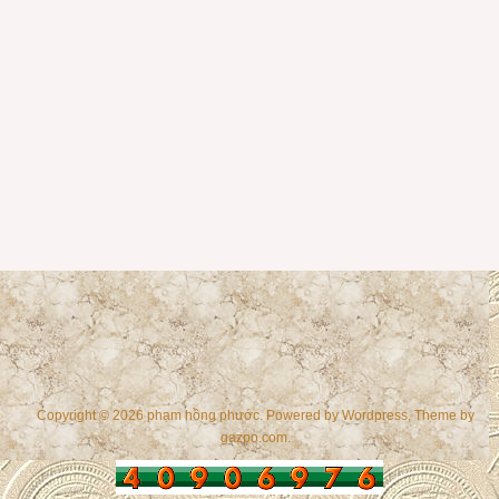
Copyright © 2026 phạm hồng phước. Powered by
Wordpress
, Theme by
gazpo.com
.