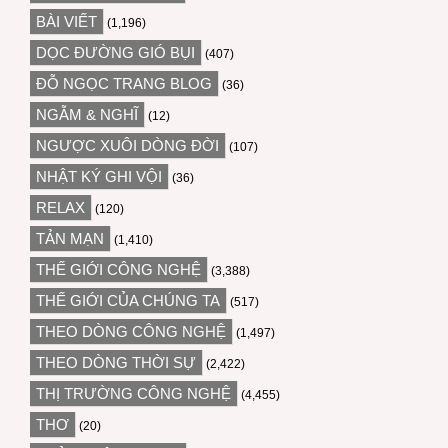
BÀI VIẾT
(1,196)
DỌC ĐƯỜNG GIÓ BỤI
(407)
ĐỖ NGỌC TRANG BLOG
(36)
NGẪM & NGHĨ
(12)
NGƯỢC XUÔI DÒNG ĐỜI
(107)
NHẬT KÝ GHI VỘI
(36)
RELAX
(120)
TẢN MẠN
(1,410)
THẾ GIỚI CÔNG NGHỆ
(3,388)
THẾ GIỚI CỦA CHÚNG TA
(517)
THEO DÒNG CÔNG NGHỆ
(1,497)
THEO DÒNG THỜI SỰ
(2,422)
THỊ TRƯỜNG CÔNG NGHỆ
(4,455)
THƠ
(20)