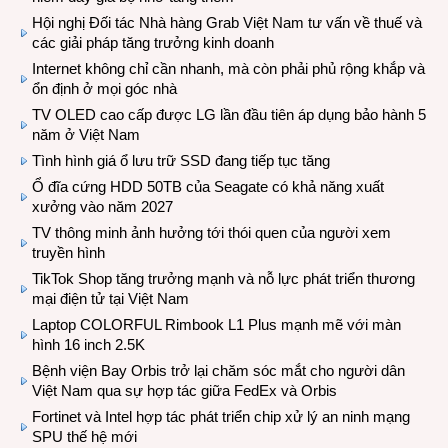
Hội nghị Đối tác Nhà hàng Grab Việt Nam tư vấn về thuế và
các giải pháp tăng trưởng kinh doanh
Internet không chỉ cần nhanh, mà còn phải phủ rộng khắp và
ổn định ở mọi góc nhà
TV OLED cao cấp được LG lần đầu tiên áp dụng bảo hành 5
năm ở Việt Nam
Tình hình giá ổ lưu trữ SSD đang tiếp tục tăng
Ổ đĩa cứng HDD 50TB của Seagate có khả năng xuất
xưởng vào năm 2027
TV thông minh ảnh hưởng tới thói quen của người xem
truyền hình
TikTok Shop tăng trưởng mạnh và nỗ lực phát triển thương
mại điện tử tại Việt Nam
Laptop COLORFUL Rimbook L1 Plus mạnh mẽ với màn
hình 16 inch 2.5K
Bệnh viện Bay Orbis trở lại chăm sóc mắt cho người dân
Việt Nam qua sự hợp tác giữa FedEx và Orbis
Fortinet và Intel hợp tác phát triển chip xử lý an ninh mạng
SPU thế hệ mới