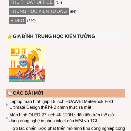
THỦ THUẬT OFFICE
(14)
TRUNG HỌC KIẾN TƯỜNG
(64)
VIDEO
(240)
GIA ĐÌNH TRUNG HỌC KIẾN TƯỜNG
CÁC BÀI MỚI
Laptop màn hình gập 18 inch HUAWEI MateBook Fold
Ultimate Design thế hệ 2 chính thức ra mắt
Màn hình OLED 27 inch 4K 120Hz đầu tiên trên thế giới
dùng công nghệ in phun inkjet của MSI và TCL
Hợp tác chiến lược phát triển mô hình khu công nghiệp công