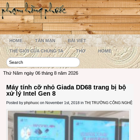
HOME
TẢN MẠN
BÀI VIẾT
THẾ GIỚI CỦA CHÚNG TA
THƠ
HOME
Thứ Năm ngày 06 tháng 8 năm 2026
Máy tính cỡ nhỏ Giada DD68 trang bị bộ
xử lý Intel Gen 8
Posted by
phphuoc
on November 1st, 2018 in
THỊ TRƯỜNG CÔNG NGHỆ