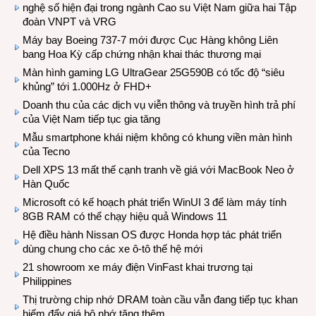
nghệ số hiện đại trong ngành Cao su Việt Nam giữa hai Tập
đoàn VNPT và VRG
Máy bay Boeing 737-7 mới được Cục Hàng không Liên
bang Hoa Kỳ cấp chứng nhận khai thác thương mại
Màn hình gaming LG UltraGear 25G590B có tốc độ “siêu
khủng” tới 1.000Hz ở FHD+
Doanh thu của các dịch vụ viễn thông và truyền hình trả phí
của Việt Nam tiếp tục gia tăng
Mẫu smartphone khái niệm không có khung viền màn hình
của Tecno
Dell XPS 13 mất thế cạnh tranh về giá với MacBook Neo ở
Hàn Quốc
Microsoft có kế hoạch phát triển WinUI 3 để làm máy tính
8GB RAM có thể chạy hiệu quả Windows 11
Hệ điều hành Nissan OS được Honda hợp tác phát triển
dùng chung cho các xe ô-tô thế hệ mới
21 showroom xe máy điện VinFast khai trương tại
Philippines
Thị trường chip nhớ DRAM toàn cầu vẫn đang tiếp tục khan
hiếm đẩy giá bộ nhớ tăng thêm