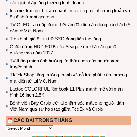
các giải pháp tăng trưởng kinh doanh
Internet không chỉ cần nhanh, mà còn phải phủ rộng khắp và
ổn định ở mọi góc nhà
TV OLED cao cấp được LG lần đầu tiên áp dụng bảo hành 5
năm ở Việt Nam
Tình hình giá ổ lưu trữ SSD đang tiếp tục tăng
Ổ đĩa cứng HDD 50TB của Seagate có khả năng xuất
xưởng vào năm 2027
TV thông minh ảnh hưởng tới thói quen của người xem
truyền hình
TikTok Shop tăng trưởng mạnh và nỗ lực phát triển thương
mại điện tử tại Việt Nam
Laptop COLORFUL Rimbook L1 Plus mạnh mẽ với màn
hình 16 inch 2.5K
Bệnh viện Bay Orbis trở lại chăm sóc mắt cho người dân
Việt Nam qua sự hợp tác giữa FedEx và Orbis
CÁC BÀI TRONG THÁNG
CÁC
BÀI