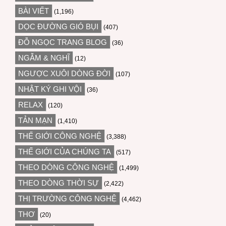
BÀI VIẾT
(1,196)
DỌC ĐƯỜNG GIÓ BỤI
(407)
ĐỖ NGỌC TRANG BLOG
(36)
NGẪM & NGHĨ
(12)
NGƯỢC XUÔI DÒNG ĐỜI
(107)
NHẬT KÝ GHI VỘI
(36)
RELAX
(120)
TẢN MẠN
(1,410)
THẾ GIỚI CÔNG NGHỆ
(3,388)
THẾ GIỚI CỦA CHÚNG TA
(517)
THEO DÒNG CÔNG NGHỆ
(1,499)
THEO DÒNG THỜI SỰ
(2,422)
THỊ TRƯỜNG CÔNG NGHỆ
(4,462)
THƠ
(20)