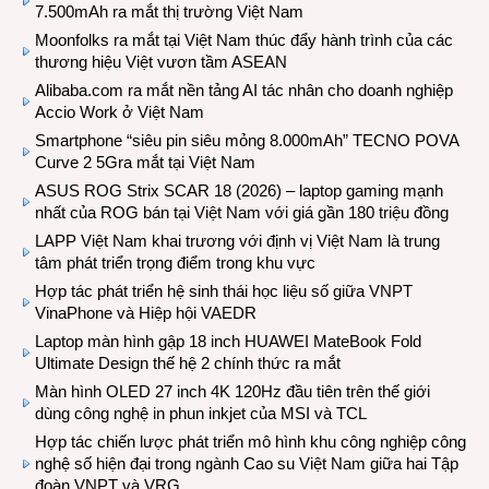
7.500mAh ra mắt thị trường Việt Nam
Moonfolks ra mắt tại Việt Nam thúc đẩy hành trình của các
thương hiệu Việt vươn tầm ASEAN
Alibaba.com ra mắt nền tảng AI tác nhân cho doanh nghiệp
Accio Work ở Việt Nam
Smartphone “siêu pin siêu mỏng 8.000mAh” TECNO POVA
Curve 2 5Gra mắt tại Việt Nam
ASUS ROG Strix SCAR 18 (2026) – laptop gaming mạnh
nhất của ROG bán tại Việt Nam với giá gần 180 triệu đồng
LAPP Việt Nam khai trương với định vị Việt Nam là trung
tâm phát triển trọng điểm trong khu vực
Hợp tác phát triển hệ sinh thái học liệu số giữa VNPT
VinaPhone và Hiệp hội VAEDR
Laptop màn hình gập 18 inch HUAWEI MateBook Fold
Ultimate Design thế hệ 2 chính thức ra mắt
Màn hình OLED 27 inch 4K 120Hz đầu tiên trên thế giới
dùng công nghệ in phun inkjet của MSI và TCL
Hợp tác chiến lược phát triển mô hình khu công nghiệp công
nghệ số hiện đại trong ngành Cao su Việt Nam giữa hai Tập
đoàn VNPT và VRG