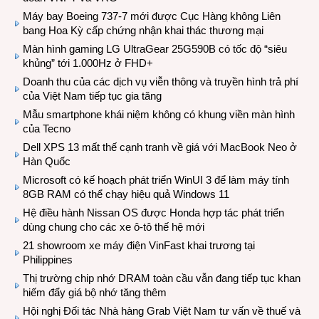
Máy bay Boeing 737-7 mới được Cục Hàng không Liên
bang Hoa Kỳ cấp chứng nhận khai thác thương mại
Màn hình gaming LG UltraGear 25G590B có tốc độ “siêu
khủng” tới 1.000Hz ở FHD+
Doanh thu của các dịch vụ viễn thông và truyền hình trả phí
của Việt Nam tiếp tục gia tăng
Mẫu smartphone khái niệm không có khung viền màn hình
của Tecno
Dell XPS 13 mất thế cạnh tranh về giá với MacBook Neo ở
Hàn Quốc
Microsoft có kế hoạch phát triển WinUI 3 để làm máy tính
8GB RAM có thể chạy hiệu quả Windows 11
Hệ điều hành Nissan OS được Honda hợp tác phát triển
dùng chung cho các xe ô-tô thế hệ mới
21 showroom xe máy điện VinFast khai trương tại
Philippines
Thị trường chip nhớ DRAM toàn cầu vẫn đang tiếp tục khan
hiếm đẩy giá bộ nhớ tăng thêm
Hội nghị Đối tác Nhà hàng Grab Việt Nam tư vấn về thuế và