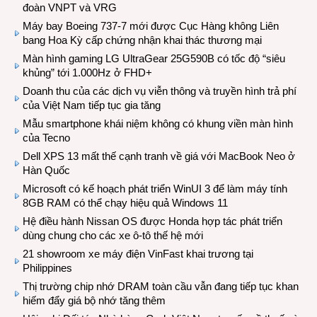
đoàn VNPT và VRG
Máy bay Boeing 737-7 mới được Cục Hàng không Liên
bang Hoa Kỳ cấp chứng nhận khai thác thương mại
Màn hình gaming LG UltraGear 25G590B có tốc độ “siêu
khủng” tới 1.000Hz ở FHD+
Doanh thu của các dịch vụ viễn thông và truyền hình trả phí
của Việt Nam tiếp tục gia tăng
Mẫu smartphone khái niệm không có khung viền màn hình
của Tecno
Dell XPS 13 mất thế cạnh tranh về giá với MacBook Neo ở
Hàn Quốc
Microsoft có kế hoạch phát triển WinUI 3 để làm máy tính
8GB RAM có thể chạy hiệu quả Windows 11
Hệ điều hành Nissan OS được Honda hợp tác phát triển
dùng chung cho các xe ô-tô thế hệ mới
21 showroom xe máy điện VinFast khai trương tại
Philippines
Thị trường chip nhớ DRAM toàn cầu vẫn đang tiếp tục khan
hiếm đẩy giá bộ nhớ tăng thêm