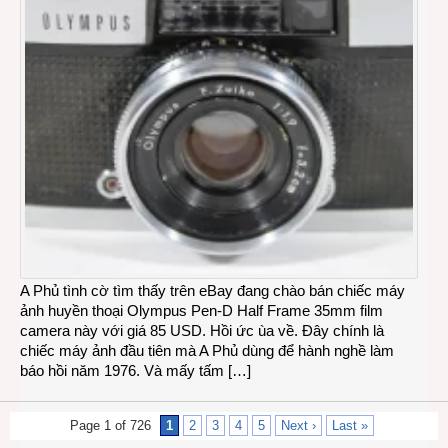
A Phủ tình cờ tìm thấy trên eBay đang chào bán chiếc máy
ảnh huyền thoại Olympus Pen-D Half Frame 35mm film
camera này với giá 85 USD. Hồi ức ùa về. Đây chính là
chiếc máy ảnh đầu tiên mà A Phủ dùng để hành nghề làm
báo hồi năm 1976. Và mấy tấm […]
Page 1 of 726
1
2
3
4
5
Next ›
Last »