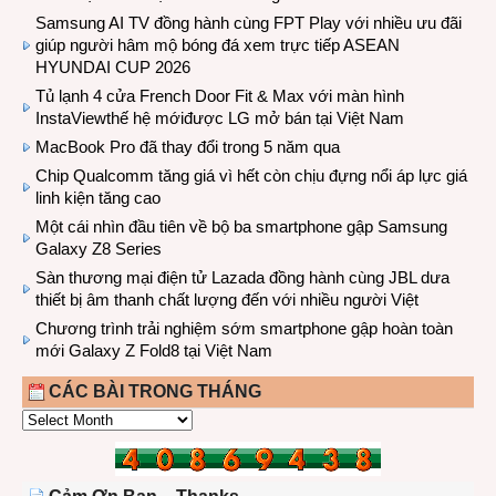
Samsung AI TV đồng hành cùng FPT Play với nhiều ưu đãi
giúp người hâm mộ bóng đá xem trực tiếp ASEAN
HYUNDAI CUP 2026
Tủ lạnh 4 cửa French Door Fit & Max với màn hình
InstaViewthế hệ mớiđược LG mở bán tại Việt Nam
MacBook Pro đã thay đổi trong 5 năm qua
Chip Qualcomm tăng giá vì hết còn chịu đựng nổi áp lực giá
linh kiện tăng cao
Một cái nhìn đầu tiên về bộ ba smartphone gập Samsung
Galaxy Z8 Series
Sàn thương mại điện tử Lazada đồng hành cùng JBL dưa
thiết bị âm thanh chất lượng đến với nhiều người Việt
Chương trình trải nghiệm sớm smartphone gập hoàn toàn
mới Galaxy Z Fold8 tại Việt Nam
CÁC BÀI TRONG THÁNG
CÁC
BÀI
TRONG
THÁNG