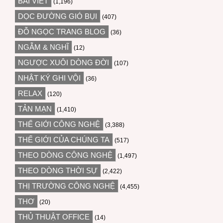
BÀI VIẾT
(1,196)
DỌC ĐƯỜNG GIÓ BỤI
(407)
ĐỖ NGỌC TRANG BLOG
(36)
NGẪM & NGHĨ
(12)
NGƯỢC XUÔI DÒNG ĐỜI
(107)
NHẬT KÝ GHI VỘI
(36)
RELAX
(120)
TẢN MẠN
(1,410)
THẾ GIỚI CÔNG NGHỆ
(3,388)
THẾ GIỚI CỦA CHÚNG TA
(517)
THEO DÒNG CÔNG NGHỆ
(1,497)
THEO DÒNG THỜI SỰ
(2,422)
THỊ TRƯỜNG CÔNG NGHỆ
(4,455)
THƠ
(20)
THỦ THUẬT OFFICE
(14)