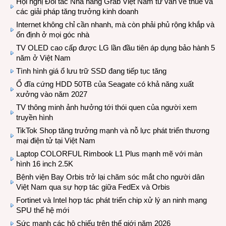
Hội nghị Đối tác Nhà hàng Grab Việt Nam tư vấn về thuế và
các giải pháp tăng trưởng kinh doanh
Internet không chỉ cần nhanh, mà còn phải phủ rộng khắp và
ổn định ở mọi góc nhà
TV OLED cao cấp được LG lần đầu tiên áp dụng bảo hành 5
năm ở Việt Nam
Tình hình giá ổ lưu trữ SSD đang tiếp tục tăng
Ổ đĩa cứng HDD 50TB của Seagate có khả năng xuất
xưởng vào năm 2027
TV thông minh ảnh hưởng tới thói quen của người xem
truyền hình
TikTok Shop tăng trưởng mạnh và nỗ lực phát triển thương
mại điện tử tại Việt Nam
Laptop COLORFUL Rimbook L1 Plus mạnh mẽ với màn
hình 16 inch 2.5K
Bệnh viện Bay Orbis trở lại chăm sóc mắt cho người dân
Việt Nam qua sự hợp tác giữa FedEx và Orbis
Fortinet và Intel hợp tác phát triển chip xử lý an ninh mạng
SPU thế hệ mới
Sức mạnh các hộ chiếu trên thế giới năm 2026