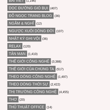
BÀI VIẾT
(1,196)
DỌC ĐƯỜNG GIÓ BỤI
(407)
ĐỖ NGỌC TRANG BLOG
(36)
NGẪM & NGHĨ
(12)
NGƯỢC XUÔI DÒNG ĐỜI
(107)
NHẬT KÝ GHI VỘI
(36)
RELAX
(120)
TẢN MẠN
(1,410)
THẾ GIỚI CÔNG NGHỆ
(3,388)
THẾ GIỚI CỦA CHÚNG TA
(517)
THEO DÒNG CÔNG NGHỆ
(1,497)
THEO DÒNG THỜI SỰ
(2,422)
THỊ TRƯỜNG CÔNG NGHỆ
(4,455)
THƠ
(20)
THỦ THUẬT OFFICE
(14)