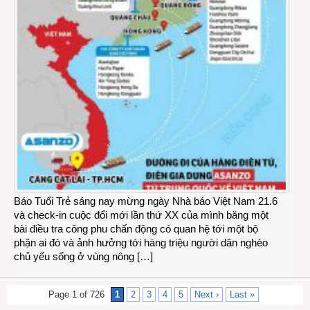
Báo Tuổi Trẻ sáng nay mừng ngày Nhà báo Việt Nam 21.6
và check-in cuộc đổi mới lần thứ XX của mình băng một
bài điều tra công phu chấn động có quan hệ tới một bộ
phận ai đó và ảnh hưởng tới hàng triệu người dân nghèo
chủ yếu sống ở vùng nông […]
Page 1 of 726
1
2
3
4
5
Next ›
Last »