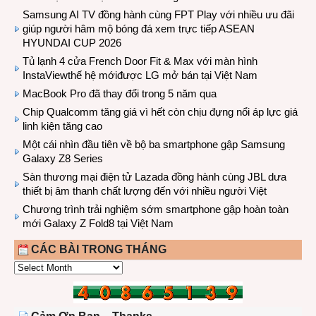
Samsung AI TV đồng hành cùng FPT Play với nhiều ưu đãi
giúp người hâm mộ bóng đá xem trực tiếp ASEAN
HYUNDAI CUP 2026
Tủ lạnh 4 cửa French Door Fit & Max với màn hình
InstaViewthế hệ mớiđược LG mở bán tại Việt Nam
MacBook Pro đã thay đổi trong 5 năm qua
Chip Qualcomm tăng giá vì hết còn chịu đựng nổi áp lực giá
linh kiện tăng cao
Một cái nhìn đầu tiên về bộ ba smartphone gập Samsung
Galaxy Z8 Series
Sàn thương mại điện tử Lazada đồng hành cùng JBL dưa
thiết bị âm thanh chất lượng đến với nhiều người Việt
Chương trình trải nghiệm sớm smartphone gập hoàn toàn
mới Galaxy Z Fold8 tại Việt Nam
CÁC BÀI TRONG THÁNG
CÁC
BÀI
TRONG
THÁNG