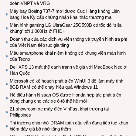
đoàn VNPT và VRG
Máy bay Boeing 737-7 mới được Cục Hàng không Liên
bang Hoa Kỳ cấp chứng nhận khai thác thương mại
Màn hình gaming LG UltraGear 25G590B có tốc độ “siêu
khủng” tới 1.000Hz ở FHD+
Doanh thu của các dịch vụ viễn thông và truyền hình trả phí
của Việt Nam tiếp tục gia tăng
Mẫu smartphone khái niệm không có khung viền màn hình
của Tecno
Dell XPS 13 mất thế cạnh tranh về giá với MacBook Neo ở
Hàn Quốc
Microsoft có kế hoạch phát triển WinUI 3 để làm máy tính
8GB RAM có thể chạy hiệu quả Windows 11
Hệ điều hành Nissan OS được Honda hợp tác phát triển
dùng chung cho các xe ô-tô thế hệ mới
21 showroom xe máy điện VinFast khai trương tại
Philippines
Thị trường chip nhớ DRAM toàn cầu vẫn đang tiếp tục khan
hiếm đẩy giá bộ nhớ tăng thêm