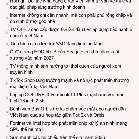
Hội nghị Đối tác Nhà hàng Grab Việt Nam tư vấn về thuế và
các giải pháp tăng trưởng kinh doanh
Internet không chỉ cần nhanh, mà còn phải phủ rộng khắp và
ổn định ở mọi góc nhà
TV OLED cao cấp được LG lần đầu tiên áp dụng bảo hành 5
năm ở Việt Nam
Tình hình giá ổ lưu trữ SSD đang tiếp tục tăng
Ổ đĩa cứng HDD 50TB của Seagate có khả năng xuất
xưởng vào năm 2027
TV thông minh ảnh hưởng tới thói quen của người xem
truyền hình
TikTok Shop tăng trưởng mạnh và nỗ lực phát triển thương
mại điện tử tại Việt Nam
Laptop COLORFUL Rimbook L1 Plus mạnh mẽ với màn
hình 16 inch 2.5K
Bệnh viện Bay Orbis trở lại chăm sóc mắt cho người dân
Việt Nam qua sự hợp tác giữa FedEx và Orbis
Fortinet và Intel hợp tác phát triển chip xử lý an ninh mạng
SPU thế hệ mới
Sức mạnh các hộ chiếu trên thế giới năm 2026