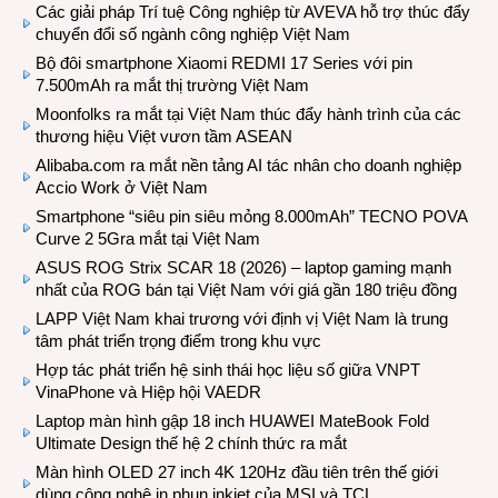
Các giải pháp Trí tuệ Công nghiệp từ AVEVA hỗ trợ thúc đẩy
chuyển đổi số ngành công nghiệp Việt Nam
Bộ đôi smartphone Xiaomi REDMI 17 Series với pin
7.500mAh ra mắt thị trường Việt Nam
Moonfolks ra mắt tại Việt Nam thúc đẩy hành trình của các
thương hiệu Việt vươn tầm ASEAN
Alibaba.com ra mắt nền tảng AI tác nhân cho doanh nghiệp
Accio Work ở Việt Nam
Smartphone “siêu pin siêu mỏng 8.000mAh” TECNO POVA
Curve 2 5Gra mắt tại Việt Nam
ASUS ROG Strix SCAR 18 (2026) – laptop gaming mạnh
nhất của ROG bán tại Việt Nam với giá gần 180 triệu đồng
LAPP Việt Nam khai trương với định vị Việt Nam là trung
tâm phát triển trọng điểm trong khu vực
Hợp tác phát triển hệ sinh thái học liệu số giữa VNPT
VinaPhone và Hiệp hội VAEDR
Laptop màn hình gập 18 inch HUAWEI MateBook Fold
Ultimate Design thế hệ 2 chính thức ra mắt
Màn hình OLED 27 inch 4K 120Hz đầu tiên trên thế giới
dùng công nghệ in phun inkjet của MSI và TCL