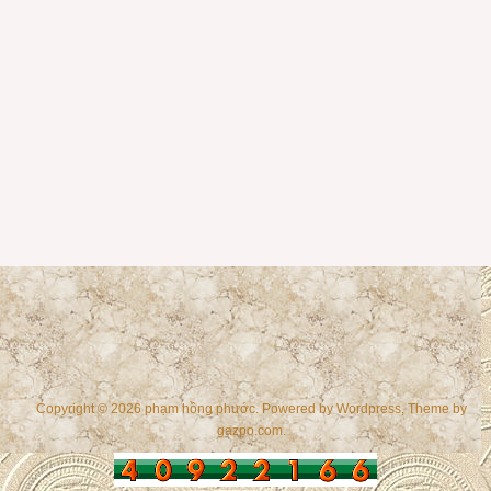
Copyright © 2026 phạm hồng phước. Powered by
Wordpress
, Theme by
gazpo.com
.