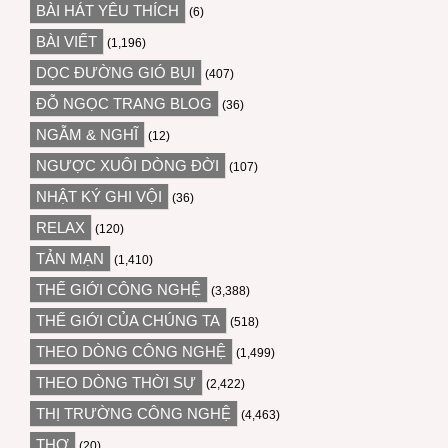
BÀI HÁT YÊU THÍCH
(6)
BÀI VIẾT
(1,196)
DỌC ĐƯỜNG GIÓ BỤI
(407)
ĐỖ NGỌC TRANG BLOG
(36)
NGẪM & NGHĨ
(12)
NGƯỢC XUÔI DÒNG ĐỜI
(107)
NHẬT KÝ GHI VỘI
(36)
RELAX
(120)
TẢN MẠN
(1,410)
THẾ GIỚI CÔNG NGHỆ
(3,388)
THẾ GIỚI CỦA CHÚNG TA
(518)
THEO DÒNG CÔNG NGHỆ
(1,499)
THEO DÒNG THỜI SỰ
(2,422)
THỊ TRƯỜNG CÔNG NGHỆ
(4,463)
THƠ
(20)