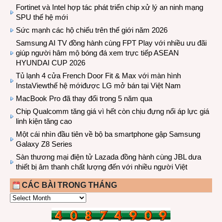
Fortinet và Intel hợp tác phát triển chip xử lý an ninh mạng
SPU thế hệ mới
Sức mạnh các hộ chiếu trên thế giới năm 2026
Samsung AI TV đồng hành cùng FPT Play với nhiều ưu đãi
giúp người hâm mộ bóng đá xem trực tiếp ASEAN
HYUNDAI CUP 2026
Tủ lạnh 4 cửa French Door Fit & Max với màn hình
InstaViewthế hệ mớiđược LG mở bán tại Việt Nam
MacBook Pro đã thay đổi trong 5 năm qua
Chip Qualcomm tăng giá vì hết còn chịu đựng nổi áp lực giá
linh kiện tăng cao
Một cái nhìn đầu tiên về bộ ba smartphone gập Samsung
Galaxy Z8 Series
Sàn thương mại điện tử Lazada đồng hành cùng JBL dưa
thiết bị âm thanh chất lượng đến với nhiều người Việt
CÁC BÀI TRONG THÁNG
CÁC
BÀI
TRONG