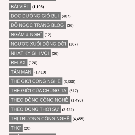
BÀI VIẾT
(1,196)
DỌC ĐƯỜNG GIÓ BỤI
(407)
ĐỖ NGỌC TRANG BLOG
(36)
NGẪM & NGHĨ
(12)
NGƯỢC XUÔI DÒNG ĐỜI
(107)
NHẬT KÝ GHI VỘI
(36)
RELAX
(120)
TẢN MẠN
(1,410)
THẾ GIỚI CÔNG NGHỆ
(3,388)
THẾ GIỚI CỦA CHÚNG TA
(517)
THEO DÒNG CÔNG NGHỆ
(1,498)
THEO DÒNG THỜI SỰ
(2,422)
THỊ TRƯỜNG CÔNG NGHỆ
(4,455)
THƠ
(20)