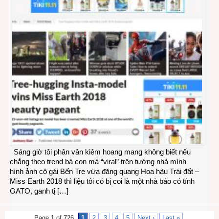
Sáng giờ tôi phân vân kiêm hoang mang không biết nếu
chẳng theo trend bà con mà “viral” trên tường nhà mình
hình ảnh cô gái Bến Tre vừa đăng quang Hoa hậu Trái đất –
Miss Earth 2018 thì liệu tôi có bị coi là một nhà báo có tính
GATO, ganh tị […]
Page 1 of 726
1
2
3
4
5
Next ›
Last »