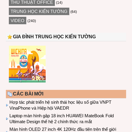
THỦ THUẬT OFFICE
(14)
TRUNG HỌC KIẾN TƯỜNG
(64)
VIDEO
(240)
GIA ĐÌNH TRUNG HỌC KIẾN TƯỜNG
CÁC BÀI MỚI
Hợp tác phát triển hệ sinh thái học liệu số giữa VNPT
VinaPhone và Hiệp hội VAEDR
Laptop màn hình gập 18 inch HUAWEI MateBook Fold
Ultimate Design thế hệ 2 chính thức ra mắt
Màn hình OLED 27 inch 4K 120Hz đầu tiên trên thế giới