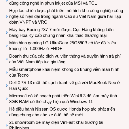
dùng công nghệ in phun inkjet của MSI và TCL
Hợp tác chiến lược phát triển mô hình khu công nghiệp công
nghệ số hiện đại trong ngành Cao su Việt Nam giữa hai Tập
đoàn VNPT và VRG
Máy bay Boeing 737-7 mới được Cục Hàng không Liên
bang Hoa Kỳ cấp chứng nhận khai thác thương mại
Màn hình gaming LG UltraGear 25G590B có tốc độ “siêu
khủng” tới 1.000Hz ở FHD+
Doanh thu của các dịch vụ viễn thông và truyền hình trả phí
của Việt Nam tiếp tục gia tăng
Mẫu smartphone khái niệm không có khung viền màn hình
của Tecno
Dell XPS 13 mất thế cạnh tranh về giá với MacBook Neo ở
Hàn Quốc
Microsoft có kế hoạch phát triển WinUI 3 để làm máy tính
8GB RAM có thể chạy hiệu quả Windows 11
Hệ điều hành Nissan OS được Honda hợp tác phát triển
dùng chung cho các xe ô-tô thế hệ mới
21 showroom xe máy điện VinFast khai trương tại
Philippines