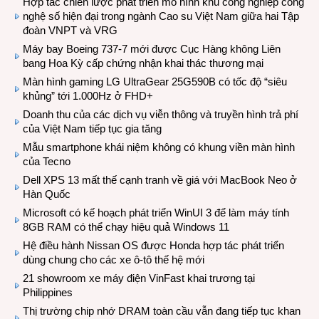
Hợp tác chiến lược phát triển mô hình khu công nghiệp công
nghệ số hiện đại trong ngành Cao su Việt Nam giữa hai Tập
đoàn VNPT và VRG
Máy bay Boeing 737-7 mới được Cục Hàng không Liên
bang Hoa Kỳ cấp chứng nhận khai thác thương mại
Màn hình gaming LG UltraGear 25G590B có tốc độ “siêu
khủng” tới 1.000Hz ở FHD+
Doanh thu của các dịch vụ viễn thông và truyền hình trả phí
của Việt Nam tiếp tục gia tăng
Mẫu smartphone khái niệm không có khung viền màn hình
của Tecno
Dell XPS 13 mất thế cạnh tranh về giá với MacBook Neo ở
Hàn Quốc
Microsoft có kế hoạch phát triển WinUI 3 để làm máy tính
8GB RAM có thể chạy hiệu quả Windows 11
Hệ điều hành Nissan OS được Honda hợp tác phát triển
dùng chung cho các xe ô-tô thế hệ mới
21 showroom xe máy điện VinFast khai trương tại
Philippines
Thị trường chip nhớ DRAM toàn cầu vẫn đang tiếp tục khan