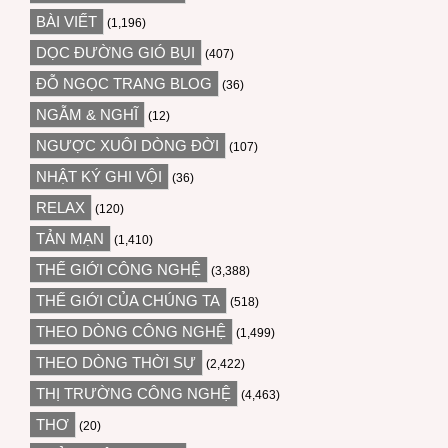
BÀI VIẾT
(1,196)
DỌC ĐƯỜNG GIÓ BỤI
(407)
ĐỖ NGỌC TRANG BLOG
(36)
NGẪM & NGHĨ
(12)
NGƯỢC XUÔI DÒNG ĐỜI
(107)
NHẬT KÝ GHI VỘI
(36)
RELAX
(120)
TẢN MẠN
(1,410)
THẾ GIỚI CÔNG NGHỆ
(3,388)
THẾ GIỚI CỦA CHÚNG TA
(518)
THEO DÒNG CÔNG NGHỆ
(1,499)
THEO DÒNG THỜI SỰ
(2,422)
THỊ TRƯỜNG CÔNG NGHỆ
(4,463)
THƠ
(20)