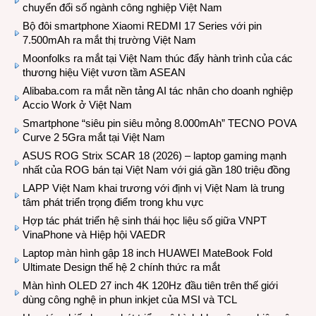
chuyển đổi số ngành công nghiệp Việt Nam
Bộ đôi smartphone Xiaomi REDMI 17 Series với pin
7.500mAh ra mắt thị trường Việt Nam
Moonfolks ra mắt tại Việt Nam thúc đẩy hành trình của các
thương hiệu Việt vươn tầm ASEAN
Alibaba.com ra mắt nền tảng AI tác nhân cho doanh nghiệp
Accio Work ở Việt Nam
Smartphone “siêu pin siêu mỏng 8.000mAh” TECNO POVA
Curve 2 5Gra mắt tại Việt Nam
ASUS ROG Strix SCAR 18 (2026) – laptop gaming mạnh
nhất của ROG bán tại Việt Nam với giá gần 180 triệu đồng
LAPP Việt Nam khai trương với định vị Việt Nam là trung
tâm phát triển trọng điểm trong khu vực
Hợp tác phát triển hệ sinh thái học liệu số giữa VNPT
VinaPhone và Hiệp hội VAEDR
Laptop màn hình gập 18 inch HUAWEI MateBook Fold
Ultimate Design thế hệ 2 chính thức ra mắt
Màn hình OLED 27 inch 4K 120Hz đầu tiên trên thế giới
dùng công nghệ in phun inkjet của MSI và TCL