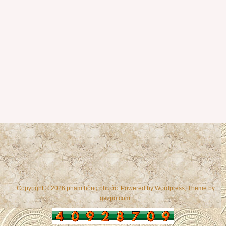
Copyright © 2026 phạm hồng phước. Powered by
Wordpress
, Theme by
gazpo.com
.