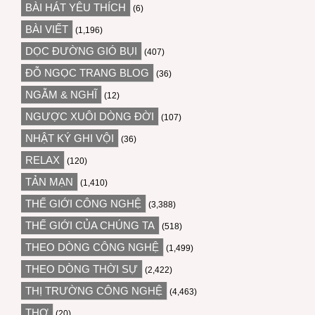
BÀI HÁT YÊU THÍCH
(6)
BÀI VIẾT
(1,196)
DỌC ĐƯỜNG GIÓ BỤI
(407)
ĐỖ NGỌC TRANG BLOG
(36)
NGẪM & NGHĨ
(12)
NGƯỢC XUÔI DÒNG ĐỜI
(107)
NHẬT KÝ GHI VỘI
(36)
RELAX
(120)
TẢN MẠN
(1,410)
THẾ GIỚI CÔNG NGHỆ
(3,388)
THẾ GIỚI CỦA CHÚNG TA
(518)
THEO DÒNG CÔNG NGHỆ
(1,499)
THEO DÒNG THỜI SỰ
(2,422)
THỊ TRƯỜNG CÔNG NGHỆ
(4,463)
THƠ
(20)