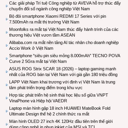
Các giải pháp Trí tuệ Công nghiệp từ AVEVA hỗ trợ thúc đẩy
chuyển đổi số ngành công nghiệp Việt Nam
Bộ đôi smartphone Xiaomi REDMI 17 Series với pin
7.500mAh ra mắt thị trường Việt Nam
Moonfolks ra mắt tại Việt Nam thúc đẩy hành trình của các
thương hiệu Việt vươn tầm ASEAN
Alibaba.com ra mắt nền tảng AI tác nhân cho doanh nghiệp
Accio Work ở Việt Nam
Smartphone “siêu pin siêu mỏng 8.000mAh” TECNO POVA
Curve 2 5Gra mắt tại Việt Nam
ASUS ROG Strix SCAR 18 (2026) – laptop gaming mạnh
nhất của ROG bán tại Việt Nam với giá gần 180 triệu đồng
LAPP Việt Nam khai trương với định vị Việt Nam là trung
tâm phát triển trọng điểm trong khu vực
Hợp tác phát triển hệ sinh thái học liệu số giữa VNPT
VinaPhone và Hiệp hội VAEDR
Laptop màn hình gập 18 inch HUAWEI MateBook Fold
Ultimate Design thế hệ 2 chính thức ra mắt
Màn hình OLED 27 inch 4K 120Hz đầu tiên trên thế giới
dùng công nghệ in phun inkjet của MSI và TCL