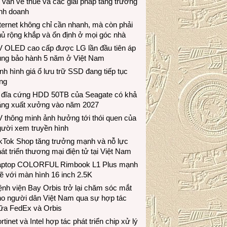
 vấn về thuế và các giải pháp tăng trưởng
inh doanh
ternet không chỉ cần nhanh, mà còn phải
ủ rộng khắp và ổn định ở mọi góc nhà
V OLED cao cấp được LG lần đầu tiên áp
ụng bảo hành 5 năm ở Việt Nam
nh hình giá ổ lưu trữ SSD đang tiếp tục
ng
 đĩa cứng HDD 50TB của Seagate có khả
ăng xuất xưởng vào năm 2027
 thông minh ảnh hưởng tới thói quen của
gười xem truyền hình
ikTok Shop tăng trưởng mạnh và nỗ lực
át triển thương mại điện tử tại Việt Nam
aptop COLORFUL Rimbook L1 Plus mạnh
 với màn hình 16 inch 2.5K
nh viện Bay Orbis trở lại chăm sóc mắt
ho người dân Việt Nam qua sự hợp tác
iữa FedEx và Orbis
rtinet và Intel hợp tác phát triển chip xử lý