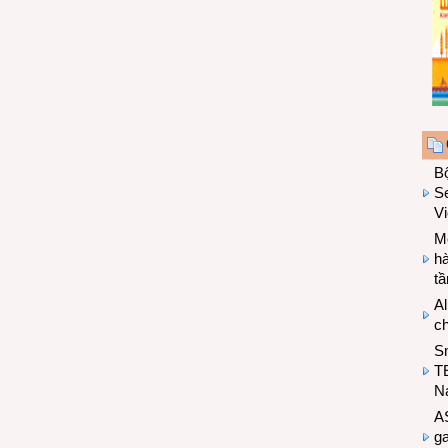
B
Se
V
Mo
hà
t
Al
c
S
T
N
A
g