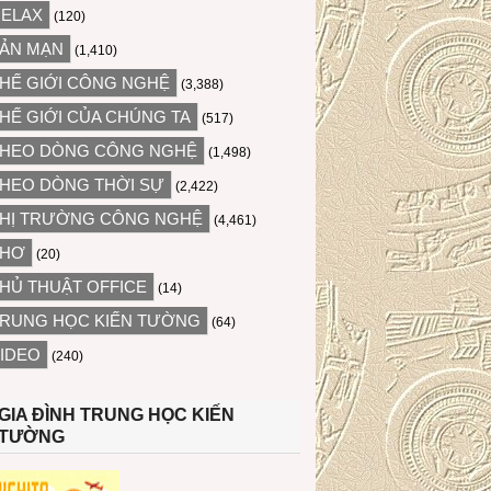
ELAX
(120)
ẢN MẠN
(1,410)
HẾ GIỚI CÔNG NGHỆ
(3,388)
HẾ GIỚI CỦA CHÚNG TA
(517)
HEO DÒNG CÔNG NGHỆ
(1,498)
HEO DÒNG THỜI SỰ
(2,422)
HỊ TRƯỜNG CÔNG NGHỆ
(4,461)
THƠ
(20)
HỦ THUẬT OFFICE
(14)
RUNG HỌC KIẾN TƯỜNG
(64)
IDEO
(240)
GIA ĐÌNH TRUNG HỌC KIẾN
TƯỜNG