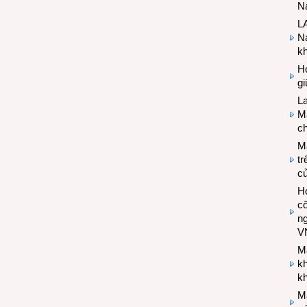
Na
LA
Na
k
Hợ
g
L
Ma
ch
M
tr
c
Hợ
cô
n
V
M
k
kh
M