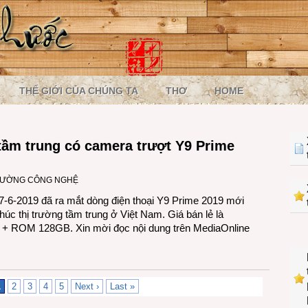
THẾ GIỚI CỦA CHÚNG TA
THƠ
HOME
tầm trung có camera trượt Y9 Prime
RƯỜNG CÔNG NGHỆ
7-6-2019 đã ra mắt dòng điện thoại Y9 Prime 2019 mới
úc thị trường tầm trung ở Việt Nam. Giá bán lẻ là
 + ROM 128GB. Xin mời đọc nội dung trên MediaOnline
1
2
3
4
5
Next ›
Last »