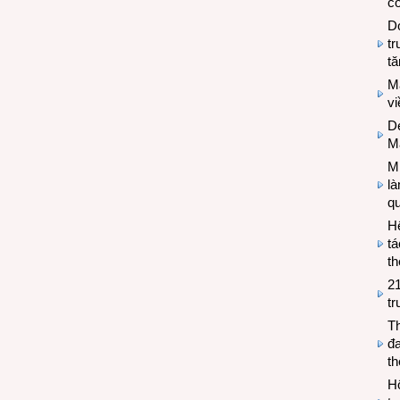
có
Do
tr
tă
M
v
De
M
Mi
l
q
H
tá
th
2
tr
T
đa
t
Hộ