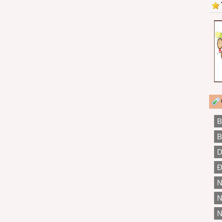
B
B
D
Đ
N
N
N