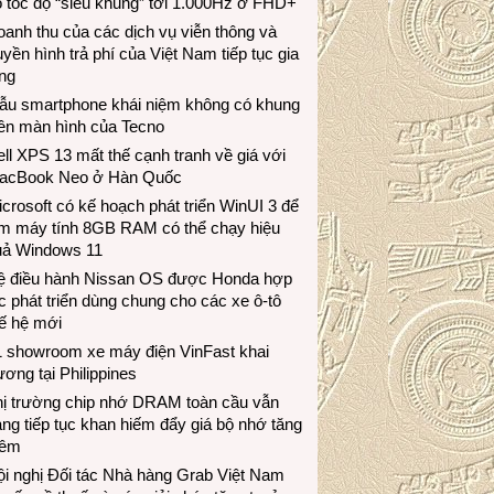
 tốc độ “siêu khủng” tới 1.000Hz ở FHD+
anh thu của các dịch vụ viễn thông và
uyền hình trả phí của Việt Nam tiếp tục gia
ng
ẫu smartphone khái niệm không có khung
iền màn hình của Tecno
ll XPS 13 mất thế cạnh tranh về giá với
acBook Neo ở Hàn Quốc
crosoft có kế hoạch phát triển WinUI 3 để
àm máy tính 8GB RAM có thể chạy hiệu
uả Windows 11
ệ điều hành Nissan OS được Honda hợp
c phát triển dùng chung cho các xe ô-tô
ế hệ mới
1 showroom xe máy điện VinFast khai
ương tại Philippines
hị trường chip nhớ DRAM toàn cầu vẫn
ng tiếp tục khan hiếm đẩy giá bộ nhớ tăng
hêm
i nghị Đối tác Nhà hàng Grab Việt Nam