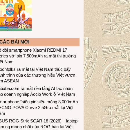
CÁC BÀI MỚI
ộ đôi smartphone Xiaomi REDMI 17
ries với pin 7.500mAh ra mắt thị trường
iệt Nam
onfolks ra mắt tại Việt Nam thúc đẩy
nh trình của các thương hiệu Việt vươn
ầm ASEAN
ibaba.com ra mắt nền tảng AI tác nhân
ho doanh nghiệp Accio Work ở Việt Nam
martphone “siêu pin siêu mỏng 8.000mAh”
ECNO POVA Curve 2 5Gra mắt tại Việt
am
SUS ROG Strix SCAR 18 (2026) – laptop
aming mạnh nhất của ROG bán tại Việt