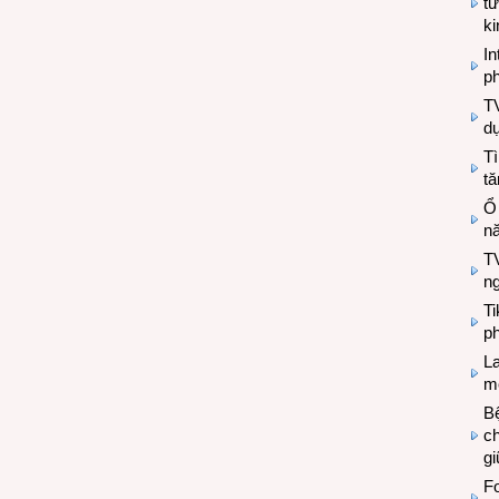
tư
k
In
ph
T
d
Tì
tă
Ổ
n
TV
n
T
ph
L
mẽ
Bệ
c
g
Fo