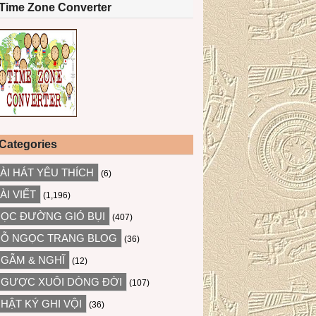
Time Zone Converter
Categories
ÀI HÁT YÊU THÍCH
(6)
ÀI VIẾT
(1,196)
ỌC ĐƯỜNG GIÓ BỤI
(407)
Ỗ NGỌC TRANG BLOG
(36)
GẪM & NGHĨ
(12)
GƯỢC XUÔI DÒNG ĐỜI
(107)
HẬT KÝ GHI VỘI
(36)