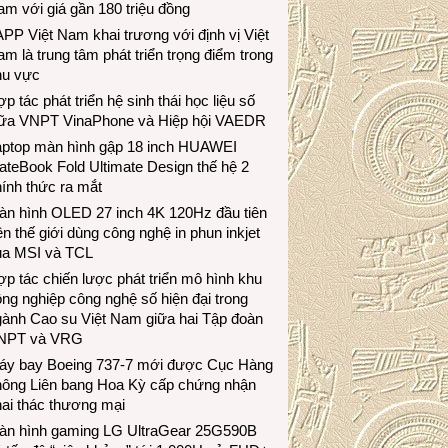
m với giá gần 180 triệu đồng
PP Việt Nam khai trương với định vị Việt
m là trung tâm phát triển trọng điểm trong
hu vực
p tác phát triển hệ sinh thái học liệu số
iữa VNPT VinaPhone và Hiệp hội VAEDR
aptop màn hình gập 18 inch HUAWEI
teBook Fold Ultimate Design thế hệ 2
ính thức ra mắt
àn hình OLED 27 inch 4K 120Hz đầu tiên
ên thế giới dùng công nghệ in phun inkjet
ủa MSI và TCL
p tác chiến lược phát triển mô hình khu
ng nghiệp công nghệ số hiện đại trong
gành Cao su Việt Nam giữa hai Tập đoàn
NPT và VRG
áy bay Boeing 737-7 mới được Cục Hàng
hông Liên bang Hoa Kỳ cấp chứng nhận
ai thác thương mại
àn hình gaming LG UltraGear 25G590B