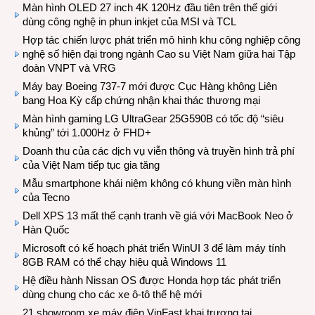
Màn hình OLED 27 inch 4K 120Hz đầu tiên trên thế giới
dùng công nghệ in phun inkjet của MSI và TCL
Hợp tác chiến lược phát triển mô hình khu công nghiệp công
nghệ số hiện đại trong ngành Cao su Việt Nam giữa hai Tập
đoàn VNPT và VRG
Máy bay Boeing 737-7 mới được Cục Hàng không Liên
bang Hoa Kỳ cấp chứng nhận khai thác thương mại
Màn hình gaming LG UltraGear 25G590B có tốc độ “siêu
khủng” tới 1.000Hz ở FHD+
Doanh thu của các dịch vụ viễn thông và truyền hình trả phí
của Việt Nam tiếp tục gia tăng
Mẫu smartphone khái niệm không có khung viền màn hình
của Tecno
Dell XPS 13 mất thế cạnh tranh về giá với MacBook Neo ở
Hàn Quốc
Microsoft có kế hoạch phát triển WinUI 3 để làm máy tính
8GB RAM có thể chạy hiệu quả Windows 11
Hệ điều hành Nissan OS được Honda hợp tác phát triển
dùng chung cho các xe ô-tô thế hệ mới
21 showroom xe máy điện VinFast khai trương tại