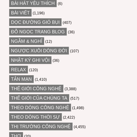
BÀI HÁT YÊU THÍCH
(6)
BÀI VIẾT
(1,196)
DỌC ĐƯỜNG GIÓ BỤI
(407)
ĐỖ NGỌC TRANG BLOG
(36)
NGẪM & NGHĨ
(12)
NGƯỢC XUÔI DÒNG ĐỜI
(107)
NHẬT KÝ GHI VỘI
(36)
RELAX
(120)
TẢN MẠN
(1,410)
THẾ GIỚI CÔNG NGHỆ
(3,388)
THẾ GIỚI CỦA CHÚNG TA
(517)
THEO DÒNG CÔNG NGHỆ
(1,498)
THEO DÒNG THỜI SỰ
(2,422)
THỊ TRƯỜNG CÔNG NGHỆ
(4,455)
THƠ
(20)