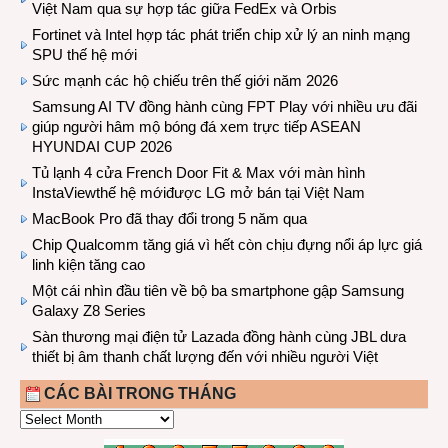
Việt Nam qua sự hợp tác giữa FedEx và Orbis
Fortinet và Intel hợp tác phát triển chip xử lý an ninh mạng
SPU thế hệ mới
Sức mạnh các hộ chiếu trên thế giới năm 2026
Samsung AI TV đồng hành cùng FPT Play với nhiều ưu đãi
giúp người hâm mộ bóng đá xem trực tiếp ASEAN
HYUNDAI CUP 2026
Tủ lạnh 4 cửa French Door Fit & Max với màn hình
InstaViewthế hệ mớiđược LG mở bán tại Việt Nam
MacBook Pro đã thay đổi trong 5 năm qua
Chip Qualcomm tăng giá vì hết còn chịu đựng nổi áp lực giá
linh kiện tăng cao
Một cái nhìn đầu tiên về bộ ba smartphone gập Samsung
Galaxy Z8 Series
Sàn thương mại điện tử Lazada đồng hành cùng JBL dưa
thiết bị âm thanh chất lượng đến với nhiều người Việt
CÁC BÀI TRONG THÁNG
CÁC
BÀI