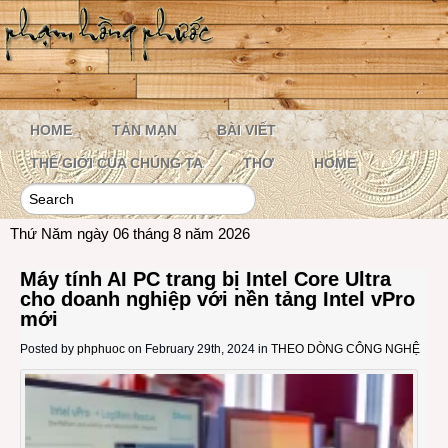
HOME
TẢN MẠN
BÀI VIẾT
THẾ GIỚI CỦA CHÚNG TA
THƠ
HOME
Thứ Năm ngày 06 tháng 8 năm 2026
Máy tính AI PC trang bị Intel Core Ultra
cho doanh nghiệp với nền tảng Intel vPro
mới
Posted by
phphuoc
on February 29th, 2024 in
THEO DÒNG CÔNG NGHỆ