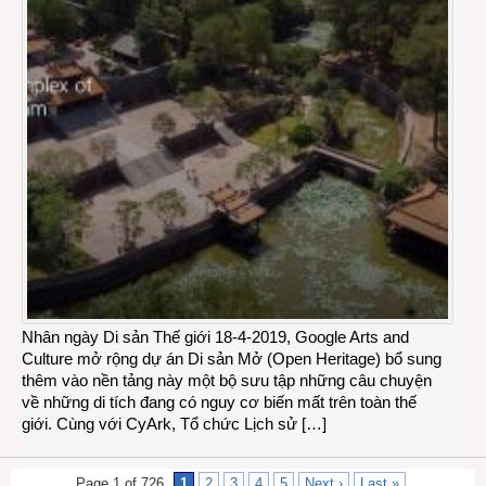
Nhân ngày Di sản Thế giới 18-4-2019, Google Arts and
Culture mở rộng dự án Di sản Mở (Open Heritage) bổ sung
thêm vào nền tảng này một bộ sưu tập những câu chuyện
về những di tích đang có nguy cơ biến mất trên toàn thế
giới. Cùng với CyArk, Tổ chức Lịch sử […]
Page 1 of 726
1
2
3
4
5
Next ›
Last »