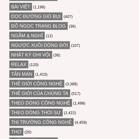
BÀI VIẾT
(1,196)
DỌC ĐƯỜNG GIÓ BỤI
(407)
ĐỖ NGỌC TRANG BLOG
(36)
NGẪM & NGHĨ
(12)
NGƯỢC XUÔI DÒNG ĐỜI
(107)
NHẬT KÝ GHI VỘI
(36)
RELAX
(120)
TẢN MẠN
(1,410)
THẾ GIỚI CÔNG NGHỆ
(3,388)
THẾ GIỚI CỦA CHÚNG TA
(517)
THEO DÒNG CÔNG NGHỆ
(1,498)
THEO DÒNG THỜI SỰ
(2,422)
THỊ TRƯỜNG CÔNG NGHỆ
(4,459)
THƠ
(20)