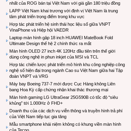
nhất của ROG bán tại Việt Nam với giá gần 180 triệu đồng
LAPP Việt Nam khai trương với định vị Việt Nam là trung
tâm phát triển trọng điểm trong khu vực
Hợp tác phát triển hệ sinh thái học liệu số giữa VNPT
VinaPhone và Hiệp hội VAEDR
Laptop màn hình gập 18 inch HUAWEI MateBook Fold
Ultimate Design thế hệ 2 chính thức ra mắt
Màn hình OLED 27 inch 4K 120Hz đầu tiên trên thế giới
dùng công nghệ in phun inkjet của MSI và TCL
Hợp tác chiến lược phát triển mô hình khu công nghiệp công
nghệ số hiện đại trong ngành Cao su Việt Nam giữa hai Tập
đoàn VNPT và VRG
Máy bay Boeing 737-7 mới được Cục Hàng không Liên
bang Hoa Kỳ cấp chứng nhận khai thác thương mại
Màn hình gaming LG UltraGear 25G590B có tốc độ “siêu
khủng” tới 1.000Hz ở FHD+
Doanh thu của các dịch vụ viễn thông và truyền hình trả phí
của Việt Nam tiếp tục gia tăng
Mẫu smartphone khái niệm không có khung viền màn hình
của Tecno