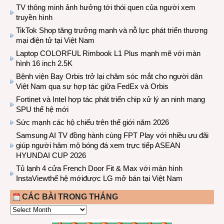
TV thông minh ảnh hưởng tới thói quen của người xem
truyền hình
TikTok Shop tăng trưởng mạnh và nỗ lực phát triển thương
mại điện tử tại Việt Nam
Laptop COLORFUL Rimbook L1 Plus mạnh mẽ với màn
hình 16 inch 2.5K
Bệnh viện Bay Orbis trở lại chăm sóc mắt cho người dân
Việt Nam qua sự hợp tác giữa FedEx và Orbis
Fortinet và Intel hợp tác phát triển chip xử lý an ninh mạng
SPU thế hệ mới
Sức mạnh các hộ chiếu trên thế giới năm 2026
Samsung AI TV đồng hành cùng FPT Play với nhiều ưu đãi
giúp người hâm mộ bóng đá xem trực tiếp ASEAN
HYUNDAI CUP 2026
Tủ lạnh 4 cửa French Door Fit & Max với màn hình
InstaViewthế hệ mớiđược LG mở bán tại Việt Nam
CÁC BÀI TRONG THÁNG
CÁC
BÀI