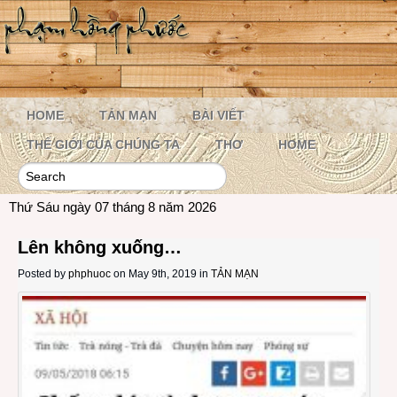
HOME
TẢN MẠN
BÀI VIẾT
THẾ GIỚI CỦA CHÚNG TA
THƠ
HOME
Thứ Sáu ngày 07 tháng 8 năm 2026
Lên không xuống…
Posted by
phphuoc
on May 9th, 2019 in
TẢN MẠN