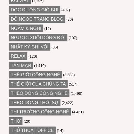
BÀI VIẾT
(1,196)
DỌC ĐƯỜNG GIÓ BỤI
(407)
ĐỖ NGỌC TRANG BLOG
(36)
NGẪM & NGHĨ
(12)
NGƯỢC XUÔI DÒNG ĐỜI
(107)
NHẬT KÝ GHI VỘI
(36)
RELAX
(120)
TẢN MẠN
(1,410)
THẾ GIỚI CÔNG NGHỆ
(3,388)
THẾ GIỚI CỦA CHÚNG TA
(517)
THEO DÒNG CÔNG NGHỆ
(1,498)
THEO DÒNG THỜI SỰ
(2,422)
THỊ TRƯỜNG CÔNG NGHỆ
(4,461)
THƠ
(20)
THỦ THUẬT OFFICE
(14)