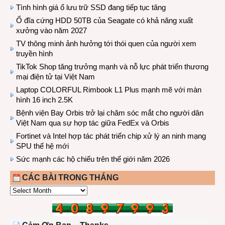
Tình hình giá ổ lưu trữ SSD đang tiếp tục tăng
Ổ đĩa cứng HDD 50TB của Seagate có khả năng xuất
xưởng vào năm 2027
TV thông minh ảnh hưởng tới thói quen của người xem
truyền hình
TikTok Shop tăng trưởng mạnh và nỗ lực phát triển thương
mại điện tử tại Việt Nam
Laptop COLORFUL Rimbook L1 Plus mạnh mẽ với màn
hình 16 inch 2.5K
Bệnh viện Bay Orbis trở lại chăm sóc mắt cho người dân
Việt Nam qua sự hợp tác giữa FedEx và Orbis
Fortinet và Intel hợp tác phát triển chip xử lý an ninh mạng
SPU thế hệ mới
Sức mạnh các hộ chiếu trên thế giới năm 2026
CÁC BÀI TRONG THÁNG
CÁC
BÀI
TRONG
THÁNG