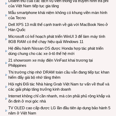
Doanh thu của các dịch vụ viễn thông và truyền hình trả phí
của Việt Nam tiếp tục gia tăng
Mẫu smartphone khái niệm không có khung viền màn hình
của Tecno
Dell XPS 13 mất thế cạnh tranh về giá với MacBook Neo ở
Hàn Quốc
Microsoft có kế hoạch phát triển WinUI 3 để làm máy tính
8GB RAM có thể chạy hiệu quả Windows 11
Hệ điều hành Nissan OS được Honda hợp tác phát triển
dùng chung cho các xe ô-tô thế hệ mới
21 showroom xe máy điện VinFast khai trương tại
Philippines
Thị trường chip nhớ DRAM toàn cầu vẫn đang tiếp tục khan
hiếm đẩy giá bộ nhớ tăng thêm
Hội nghị Đối tác Nhà hàng Grab Việt Nam tư vấn về thuế và
các giải pháp tăng trưởng kinh doanh
Internet không chỉ cần nhanh, mà còn phải phủ rộng khắp và
ổn định ở mọi góc nhà
TV OLED cao cấp được LG lần đầu tiên áp dụng bảo hành 5
năm ở Việt Nam