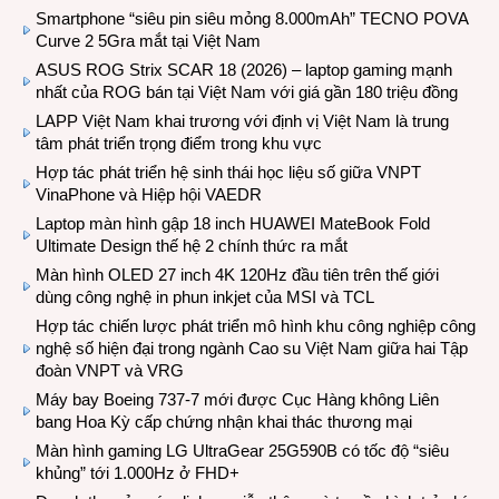
Smartphone “siêu pin siêu mỏng 8.000mAh” TECNO POVA
Curve 2 5Gra mắt tại Việt Nam
ASUS ROG Strix SCAR 18 (2026) – laptop gaming mạnh
nhất của ROG bán tại Việt Nam với giá gần 180 triệu đồng
LAPP Việt Nam khai trương với định vị Việt Nam là trung
tâm phát triển trọng điểm trong khu vực
Hợp tác phát triển hệ sinh thái học liệu số giữa VNPT
VinaPhone và Hiệp hội VAEDR
Laptop màn hình gập 18 inch HUAWEI MateBook Fold
Ultimate Design thế hệ 2 chính thức ra mắt
Màn hình OLED 27 inch 4K 120Hz đầu tiên trên thế giới
dùng công nghệ in phun inkjet của MSI và TCL
Hợp tác chiến lược phát triển mô hình khu công nghiệp công
nghệ số hiện đại trong ngành Cao su Việt Nam giữa hai Tập
đoàn VNPT và VRG
Máy bay Boeing 737-7 mới được Cục Hàng không Liên
bang Hoa Kỳ cấp chứng nhận khai thác thương mại
Màn hình gaming LG UltraGear 25G590B có tốc độ “siêu
khủng” tới 1.000Hz ở FHD+