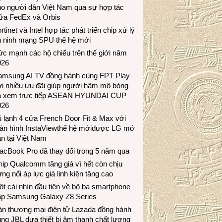
ho người dân Việt Nam qua sự hợp tác
iữa FedEx và Orbis
rtinet và Intel hợp tác phát triển chip xử lý
n ninh mạng SPU thế hệ mới
c mạnh các hộ chiếu trên thế giới năm
026
amsung AI TV đồng hành cùng FPT Play
i nhiều ưu đãi giúp người hâm mộ bóng
á xem trực tiếp ASEAN HYUNDAI CUP
026
 lạnh 4 cửa French Door Fit & Max với
àn hình InstaViewthế hệ mớiđược LG mở
n tại Việt Nam
acBook Pro đã thay đổi trong 5 năm qua
ip Qualcomm tăng giá vì hết còn chịu
ng nổi áp lực giá linh kiện tăng cao
t cái nhìn đầu tiên về bộ ba smartphone
ập Samsung Galaxy Z8 Series
àn thương mại điện tử Lazada đồng hành
ng JBL dưa thiết bị âm thanh chất lượng