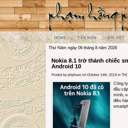
HOME
TẢN MẠN
BÀI VIẾT
Thứ Năm ngày 06 tháng 8 năm 2026
Nokia 8.1 trở thành chiếc s
Android 10
Posted by
phphuoc
on October 14th, 2019 in
THỊ
Công ty
đầu cập
mình, v
điều hà
smartph