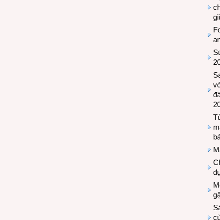
c
g
Fo
a
Sứ
2
S
vớ
đ
2
Tủ
m
bá
M
Ch
đự
Mộ
g
S
cù