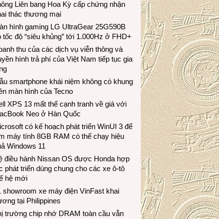
hông Liên bang Hoa Kỳ cấp chứng nhận
ai thác thương mại
àn hình gaming LG UltraGear 25G590B
 tốc độ “siêu khủng” tới 1.000Hz ở FHD+
anh thu của các dịch vụ viễn thông và
uyền hình trả phí của Việt Nam tiếp tục gia
ng
ẫu smartphone khái niệm không có khung
iền màn hình của Tecno
ll XPS 13 mất thế cạnh tranh về giá với
acBook Neo ở Hàn Quốc
crosoft có kế hoạch phát triển WinUI 3 để
àm máy tính 8GB RAM có thể chạy hiệu
uả Windows 11
ệ điều hành Nissan OS được Honda hợp
c phát triển dùng chung cho các xe ô-tô
ế hệ mới
1 showroom xe máy điện VinFast khai
ương tại Philippines
hị trường chip nhớ DRAM toàn cầu vẫn