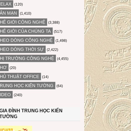
ELAX
(120)
ẢN MẠN
(1,410)
HẾ GIỚI CÔNG NGHỆ
(3,388)
HẾ GIỚI CỦA CHÚNG TA
(517)
HEO DÒNG CÔNG NGHỆ
(1,498)
HEO DÒNG THỜI SỰ
(2,422)
HỊ TRƯỜNG CÔNG NGHỆ
(4,455)
THƠ
(20)
HỦ THUẬT OFFICE
(14)
RUNG HỌC KIẾN TƯỜNG
(64)
IDEO
(240)
GIA ĐÌNH TRUNG HỌC KIẾN
TƯỜNG