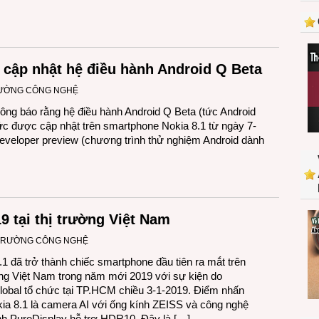
cập nhật hệ điều hành Android Q Beta
RƯỜNG CÔNG NGHỆ
ng báo rằng hệ điều hành Android Q Beta (tức Android
hức được cập nhật trên smartphone Nokia 8.1 từ ngày 7-
eveloper preview (chương trình thử nghiệm Android dành
9 tại thị trường Việt Nam
 TRƯỜNG CÔNG NGHỆ
.1 đã trở thành chiếc smartphone đầu tiên ra mắt trên
ờng Việt Nam trong năm mới 2019 với sự kiện do
bal tổ chức tại TP.HCM chiều 3-1-2019. Điểm nhấn
ia 8.1 là camera AI với ống kính ZEISS và công nghệ
h PureDisplay hỗ trợ HDR10. Đây là […]