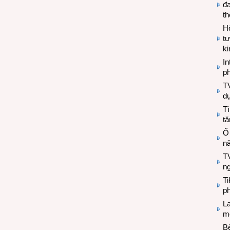
đa
t
Hộ
tư
k
In
ph
T
d
Tì
tă
Ổ
n
TV
n
T
ph
L
mẽ
Bệ