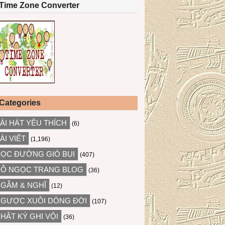
Time Zone Converter
Categories
ÀI HÁT YÊU THÍCH
(6)
ÀI VIẾT
(1,196)
ỌC ĐƯỜNG GIÓ BỤI
(407)
Ỗ NGỌC TRANG BLOG
(36)
GẪM & NGHĨ
(12)
GƯỢC XUÔI DÒNG ĐỜI
(107)
HẬT KÝ GHI VỘI
(36)