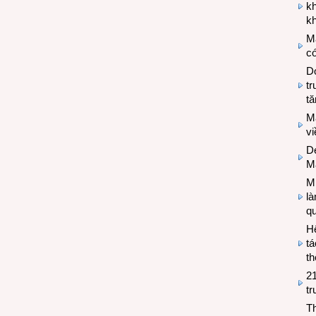
k
kh
M
có
Do
tr
tă
M
v
De
M
Mi
l
q
H
tá
th
2
tr
T