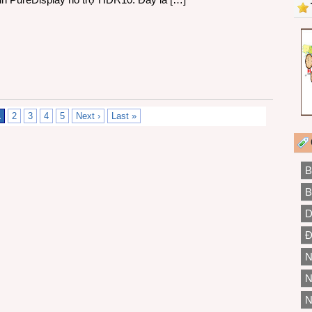
1
2
3
4
5
Next ›
Last »
B
B
D
Đ
N
N
N