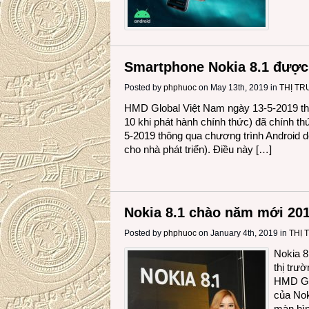
Smartphone Nokia 8.1 được 
Posted by
phphuoc
on May 13th, 2019 in
THỊ T
HMD Global Việt Nam ngày 13-5-2019 thô
10 khi phát hành chính thức) đã chính t
5-2019 thông qua chương trình Android d
cho nhà phát triển). Điều này […]
Nokia 8.1 chào năm mới 201
Posted by
phphuoc
on January 4th, 2019 in
THỊ
Nokia 8
thị trư
HMD Glo
của Nok
màn hìn