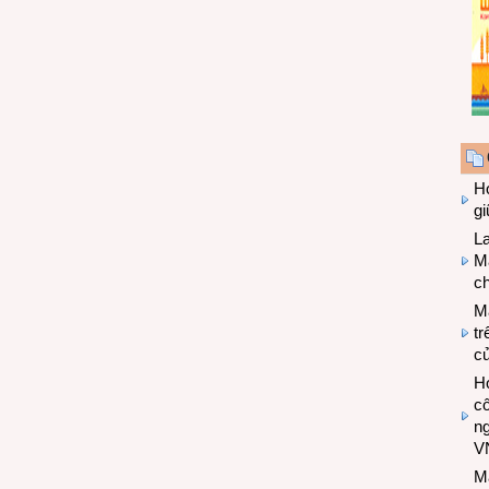
Hợ
g
L
Ma
ch
M
tr
c
Hợ
cô
n
V
M