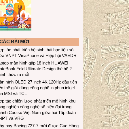
CÁC BÀI MỚI
p tác phát triển hệ sinh thái học liệu số
iữa VNPT VinaPhone và Hiệp hội VAEDR
aptop màn hình gập 18 inch HUAWEI
teBook Fold Ultimate Design thế hệ 2
ính thức ra mắt
àn hình OLED 27 inch 4K 120Hz đầu tiên
ên thế giới dùng công nghệ in phun inkjet
ủa MSI và TCL
p tác chiến lược phát triển mô hình khu
ng nghiệp công nghệ số hiện đại trong
gành Cao su Việt Nam giữa hai Tập đoàn
NPT và VRG
áy bay Boeing 737-7 mới được Cục Hàng