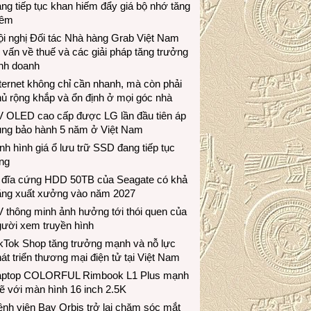
ng tiếp tục khan hiếm đẩy giá bộ nhớ tăng
hêm
i nghị Đối tác Nhà hàng Grab Việt Nam
 vấn về thuế và các giải pháp tăng trưởng
inh doanh
ternet không chỉ cần nhanh, mà còn phải
ủ rộng khắp và ổn định ở mọi góc nhà
V OLED cao cấp được LG lần đầu tiên áp
ụng bảo hành 5 năm ở Việt Nam
nh hình giá ổ lưu trữ SSD đang tiếp tục
ng
 đĩa cứng HDD 50TB của Seagate có khả
ăng xuất xưởng vào năm 2027
 thông minh ảnh hưởng tới thói quen của
gười xem truyền hình
ikTok Shop tăng trưởng mạnh và nỗ lực
át triển thương mại điện tử tại Việt Nam
aptop COLORFUL Rimbook L1 Plus mạnh
 với màn hình 16 inch 2.5K
nh viện Bay Orbis trở lại chăm sóc mắt