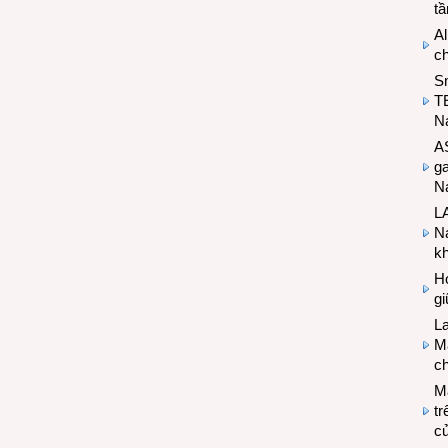
t
Al
c
S
T
N
A
g
Na
LA
Na
k
Hợ
g
L
Ma
ch
M
tr
c