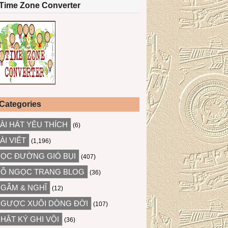
Time Zone Converter
Categories
ÀI HÁT YÊU THÍCH
(6)
ÀI VIẾT
(1,196)
ỌC ĐƯỜNG GIÓ BỤI
(407)
Ỗ NGỌC TRANG BLOG
(36)
GẪM & NGHĨ
(12)
GƯỢC XUÔI DÒNG ĐỜI
(107)
HẬT KÝ GHI VỘI
(36)