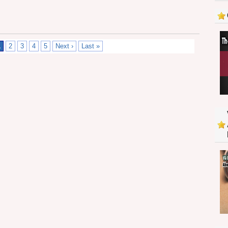
1
2
3
4
5
Next ›
Last »