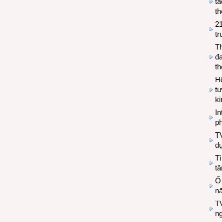
tá
th
2
tr
T
đa
t
Hộ
tư
k
In
ph
T
d
Tì
tă
Ổ
n
TV
n