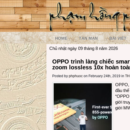
HOME
TẢN MẠN
BÀI VIẾT
Chủ nhật ngày 09 tháng 8 năm 2026
OPPO trình làng chiếc smar
zoom lossless 10x hoàn to
Posted by
phphuoc
on February 24th, 2019 in
TH
OPPO, g
đầu thế
“OPPO 2
giới tr
giới MW