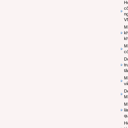
Hợ
cô
n
V
M
k
kh
M
có
Do
tr
tă
M
v
De
M
Mi
l
q
H