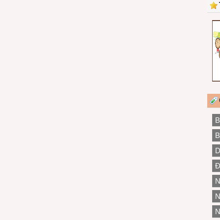
B
B
D
Đ
N
N
N