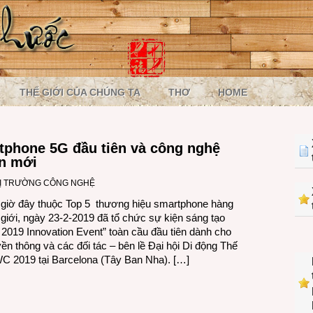
THẾ GIỚI CỦA CHÚNG TA
THƠ
HOME
tphone 5G đầu tiên và công nghệ
àn mới
Ị TRƯỜNG CÔNG NGHỆ
iờ đây thuộc Top 5 thương hiệu smartphone hàng
 giới, ngày 23-2-2019 đã tổ chức sự kiện sáng tạo
019 Innovation Event” toàn cầu đầu tiên dành cho
uyền thông và các đối tác – bên lề Đại hội Di động Thế
C 2019 tại Barcelona (Tây Ban Nha). […]