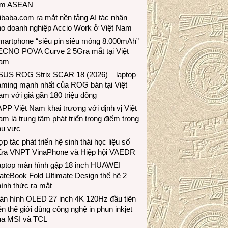
ầm ASEAN
ibaba.com ra mắt nền tảng AI tác nhân
ho doanh nghiệp Accio Work ở Việt Nam
martphone “siêu pin siêu mỏng 8.000mAh”
ECNO POVA Curve 2 5Gra mắt tại Việt
am
SUS ROG Strix SCAR 18 (2026) – laptop
aming mạnh nhất của ROG bán tại Việt
m với giá gần 180 triệu đồng
PP Việt Nam khai trương với định vị Việt
m là trung tâm phát triển trọng điểm trong
hu vực
p tác phát triển hệ sinh thái học liệu số
iữa VNPT VinaPhone và Hiệp hội VAEDR
aptop màn hình gập 18 inch HUAWEI
teBook Fold Ultimate Design thế hệ 2
ính thức ra mắt
àn hình OLED 27 inch 4K 120Hz đầu tiên
ên thế giới dùng công nghệ in phun inkjet
ủa MSI và TCL