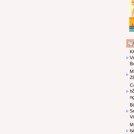
K
Vi
Bo
M
Z8
Cá
hỗ
n
B
Se
V
Mo
hà