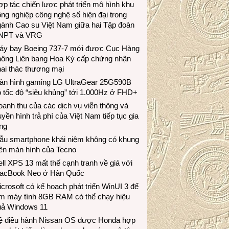
p tác chiến lược phát triển mô hình khu
ng nghiệp công nghệ số hiện đại trong
gành Cao su Việt Nam giữa hai Tập đoàn
NPT và VRG
áy bay Boeing 737-7 mới được Cục Hàng
hông Liên bang Hoa Kỳ cấp chứng nhận
ai thác thương mại
àn hình gaming LG UltraGear 25G590B
 tốc độ “siêu khủng” tới 1.000Hz ở FHD+
anh thu của các dịch vụ viễn thông và
uyền hình trả phí của Việt Nam tiếp tục gia
ng
ẫu smartphone khái niệm không có khung
iền màn hình của Tecno
ll XPS 13 mất thế cạnh tranh về giá với
acBook Neo ở Hàn Quốc
crosoft có kế hoạch phát triển WinUI 3 để
àm máy tính 8GB RAM có thể chạy hiệu
uả Windows 11
ệ điều hành Nissan OS được Honda hợp