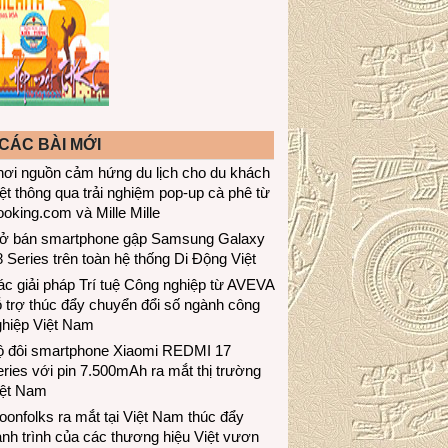
CÁC BÀI MỚI
hơi nguồn cảm hứng du lịch cho du khách
ệt thông qua trải nghiệm pop-up cà phê từ
oking.com và Mille Mille
ở bán smartphone gập Samsung Galaxy
 Series trên toàn hệ thống Di Động Việt
c giải pháp Trí tuệ Công nghiệp từ AVEVA
 trợ thúc đẩy chuyển đổi số ngành công
ghiệp Việt Nam
ộ đôi smartphone Xiaomi REDMI 17
ries với pin 7.500mAh ra mắt thị trường
iệt Nam
onfolks ra mắt tại Việt Nam thúc đẩy
nh trình của các thương hiệu Việt vươn