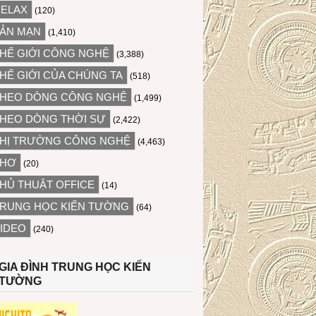
ELAX
(120)
ẢN MẠN
(1,410)
HẾ GIỚI CÔNG NGHỆ
(3,388)
HẾ GIỚI CỦA CHÚNG TA
(518)
HEO DÒNG CÔNG NGHỆ
(1,499)
HEO DÒNG THỜI SỰ
(2,422)
HỊ TRƯỜNG CÔNG NGHỆ
(4,463)
THƠ
(20)
HỦ THUẬT OFFICE
(14)
RUNG HỌC KIẾN TƯỜNG
(64)
IDEO
(240)
GIA ĐÌNH TRUNG HỌC KIẾN
TƯỜNG