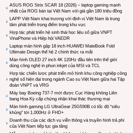
ASUS ROG Strix SCAR 18 (2026) – laptop gaming mạnh
nhất của ROG bán tại Việt Nam với giá gần 180 triệu đồng
LAPP Việt Nam khai trương với định vị Việt Nam là trung
tâm phát triển trọng điểm trong khu vực
Hợp tác phát triển hệ sinh thái học liệu số giữa VNPT
VinaPhone và Hiệp hội VAEDR
Laptop màn hình gập 18 inch HUAWEI MateBook Fold
Ultimate Design thế hệ 2 chính thức ra mắt
Màn hình OLED 27 inch 4K 120Hz đầu tiên trên thế giới
dùng công nghệ in phun inkjet của MSI và TCL
Hợp tác chiến lược phát triển mô hình khu công nghiệp công
nghệ số hiện đại trong ngành Cao su Việt Nam giữa hai Tập
đoàn VNPT và VRG
Máy bay Boeing 737-7 mới được Cục Hàng không Liên
bang Hoa Kỳ cấp chứng nhận khai thác thương mại
Màn hình gaming LG UltraGear 25G590B có tốc độ “siêu
khủng” tới 1.000Hz ở FHD+
Doanh thu của các dịch vụ viễn thông và truyền hình trả phí
của Việt Nam tiếp tục gia tăng