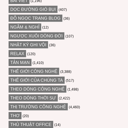
BÀI VIẾT
(1,196)
DỌC ĐƯỜNG GIÓ BỤI
(407)
ĐỖ NGỌC TRANG BLOG
(36)
NGẪM & NGHĨ
(12)
NGƯỢC XUÔI DÒNG ĐỜI
(107)
NHẬT KÝ GHI VỘI
(36)
RELAX
(120)
TẢN MẠN
(1,410)
THẾ GIỚI CÔNG NGHỆ
(3,388)
THẾ GIỚI CỦA CHÚNG TA
(517)
THEO DÒNG CÔNG NGHỆ
(1,498)
THEO DÒNG THỜI SỰ
(2,422)
THỊ TRƯỜNG CÔNG NGHỆ
(4,460)
THƠ
(20)
THỦ THUẬT OFFICE
(14)