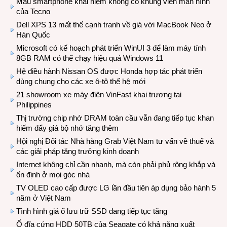
Mẫu smartphone khái niệm không có khung viền màn hình
của Tecno
Dell XPS 13 mất thế cạnh tranh về giá với MacBook Neo ở
Hàn Quốc
Microsoft có kế hoạch phát triển WinUI 3 để làm máy tính
8GB RAM có thể chạy hiệu quả Windows 11
Hệ điều hành Nissan OS được Honda hợp tác phát triển
dùng chung cho các xe ô-tô thế hệ mới
21 showroom xe máy điện VinFast khai trương tại
Philippines
Thị trường chip nhớ DRAM toàn cầu vẫn đang tiếp tục khan
hiếm đẩy giá bộ nhớ tăng thêm
Hội nghị Đối tác Nhà hàng Grab Việt Nam tư vấn về thuế và
các giải pháp tăng trưởng kinh doanh
Internet không chỉ cần nhanh, mà còn phải phủ rộng khắp và
ổn định ở mọi góc nhà
TV OLED cao cấp được LG lần đầu tiên áp dụng bảo hành 5
năm ở Việt Nam
Tình hình giá ổ lưu trữ SSD đang tiếp tục tăng
Ổ đĩa cứng HDD 50TB của Seagate có khả năng xuất