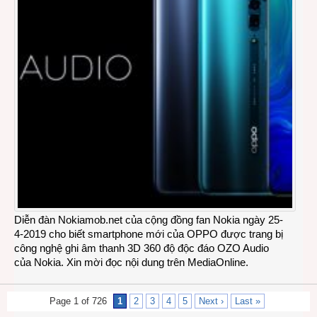
Diễn đàn Nokiamob.net của cộng đồng fan Nokia ngày 25-
4-2019 cho biết smartphone mới của OPPO được trang bị
công nghệ ghi âm thanh 3D 360 độ độc đáo OZO Audio
của Nokia. Xin mời đọc nội dung trên MediaOnline.
Page 1 of 726
1
2
3
4
5
Next ›
Last »