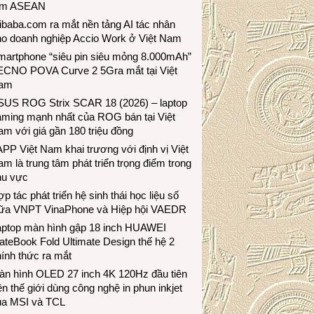
ầm ASEAN
ibaba.com ra mắt nền tảng AI tác nhân
ho doanh nghiệp Accio Work ở Việt Nam
martphone “siêu pin siêu mỏng 8.000mAh”
ECNO POVA Curve 2 5Gra mắt tại Việt
am
SUS ROG Strix SCAR 18 (2026) – laptop
aming mạnh nhất của ROG bán tại Việt
m với giá gần 180 triệu đồng
PP Việt Nam khai trương với định vị Việt
m là trung tâm phát triển trọng điểm trong
hu vực
p tác phát triển hệ sinh thái học liệu số
iữa VNPT VinaPhone và Hiệp hội VAEDR
aptop màn hình gập 18 inch HUAWEI
teBook Fold Ultimate Design thế hệ 2
ính thức ra mắt
àn hình OLED 27 inch 4K 120Hz đầu tiên
ên thế giới dùng công nghệ in phun inkjet
ủa MSI và TCL