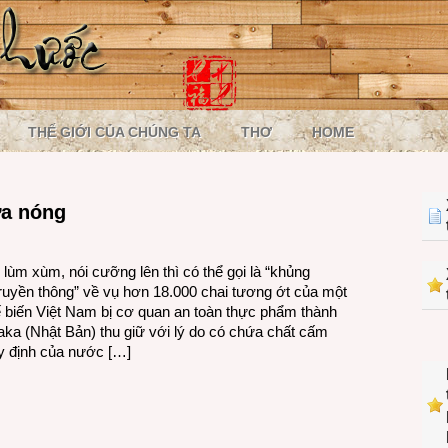
THẾ GIỚI CỦA CHÚNG TA
THƠ
HOME
ừa nóng
lùm xùm, nói cưỡng lên thì có thể gọi là “khủng
ruyền thông” về vụ hơn 18.000 chai tương ớt của một
 biến Việt Nam bị cơ quan an toàn thực phẩm thành
ka (Nhật Bản) thu giữ với lý do có chứa chất cấm
y định của nước […]