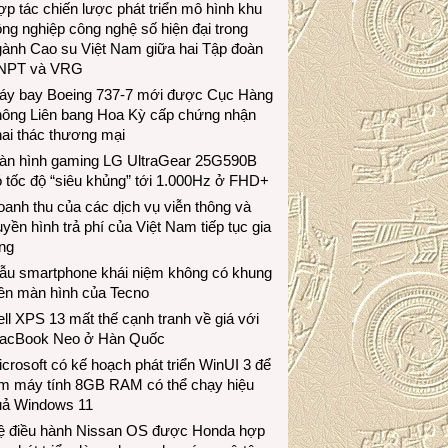
p tác chiến lược phát triển mô hình khu
ng nghiệp công nghệ số hiện đại trong
gành Cao su Việt Nam giữa hai Tập đoàn
NPT và VRG
áy bay Boeing 737-7 mới được Cục Hàng
hông Liên bang Hoa Kỳ cấp chứng nhận
ai thác thương mại
àn hình gaming LG UltraGear 25G590B
 tốc độ “siêu khủng” tới 1.000Hz ở FHD+
anh thu của các dịch vụ viễn thông và
uyền hình trả phí của Việt Nam tiếp tục gia
ng
ẫu smartphone khái niệm không có khung
iền màn hình của Tecno
ll XPS 13 mất thế cạnh tranh về giá với
acBook Neo ở Hàn Quốc
crosoft có kế hoạch phát triển WinUI 3 để
àm máy tính 8GB RAM có thể chạy hiệu
uả Windows 11
ệ điều hành Nissan OS được Honda hợp