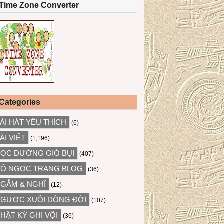
Time Zone Converter
Categories
ÀI HÁT YÊU THÍCH
(6)
ÀI VIẾT
(1,196)
ỌC ĐƯỜNG GIÓ BỤI
(407)
Ỗ NGỌC TRANG BLOG
(36)
GẪM & NGHĨ
(12)
GƯỢC XUÔI DÒNG ĐỜI
(107)
HẬT KÝ GHI VỘI
(36)