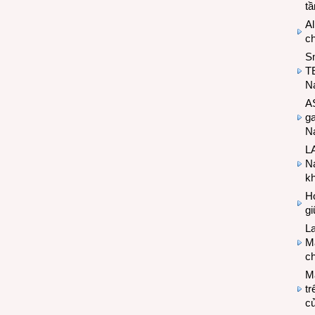
t
Al
c
S
T
N
A
g
Na
LA
Na
k
Hợ
g
L
Ma
ch
M
tr
c