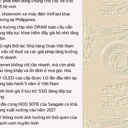
c phát triển dùng chung cho các xe ô-tô
ế hệ mới
1 showroom xe máy điện VinFast khai
ương tại Philippines
hị trường chip nhớ DRAM toàn cầu vẫn
ng tiếp tục khan hiếm đẩy giá bộ nhớ tăng
hêm
i nghị Đối tác Nhà hàng Grab Việt Nam
 vấn về thuế và các giải pháp tăng trưởng
inh doanh
ternet không chỉ cần nhanh, mà còn phải
ủ rộng khắp và ổn định ở mọi góc nhà
V OLED cao cấp được LG lần đầu tiên áp
ụng bảo hành 5 năm ở Việt Nam
nh hình giá ổ lưu trữ SSD đang tiếp tục
ng
 đĩa cứng HDD 50TB của Seagate có khả
ăng xuất xưởng vào năm 2027
 thông minh ảnh hưởng tới thói quen của
gười xem truyền hình