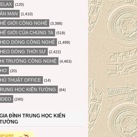
ELAX
(120)
ẢN MẠN
(1,410)
HẾ GIỚI CÔNG NGHỆ
(3,388)
HẾ GIỚI CỦA CHÚNG TA
(518)
HEO DÒNG CÔNG NGHỆ
(1,499)
HEO DÒNG THỜI SỰ
(2,422)
HỊ TRƯỜNG CÔNG NGHỆ
(4,463)
THƠ
(20)
HỦ THUẬT OFFICE
(14)
RUNG HỌC KIẾN TƯỜNG
(64)
IDEO
(240)
GIA ĐÌNH TRUNG HỌC KIẾN
TƯỜNG