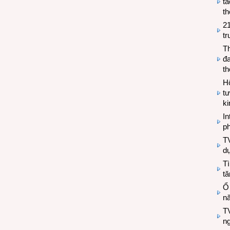
tá
th
2
tr
T
đa
t
Hộ
tư
k
In
ph
T
d
Tì
tă
Ổ
n
TV
n