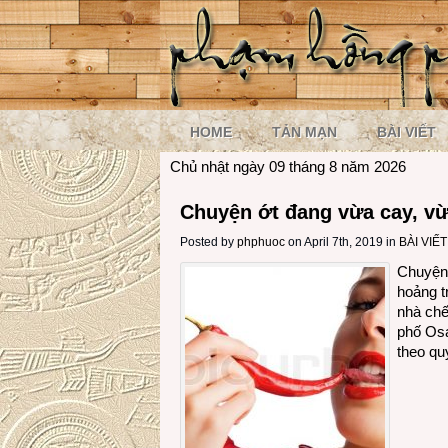
HOME
TẢN MẠN
BÀI VIẾT
Chủ nhật ngày 09 tháng 8 năm 2026
Chuyện ớt đang vừa cay, v
Posted by
phphuoc
on April 7th, 2019 in
BÀI VIẾT
Chuyện 
hoảng t
nhà chế
phố Osa
theo qu