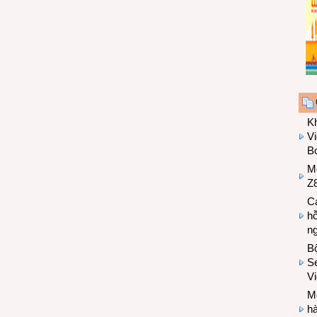
K
Vi
Bo
M
Z8
Cá
hỗ
n
B
Se
V
Mo
hà