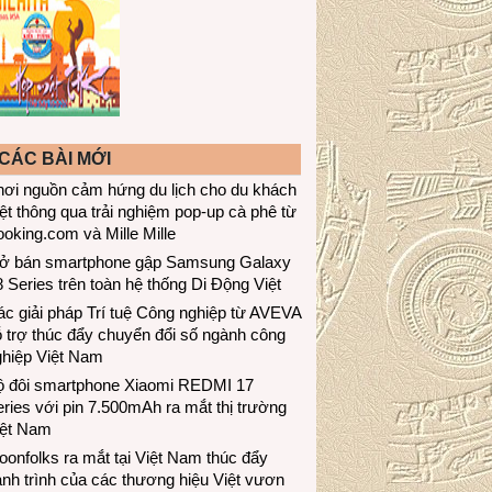
CÁC BÀI MỚI
hơi nguồn cảm hứng du lịch cho du khách
ệt thông qua trải nghiệm pop-up cà phê từ
oking.com và Mille Mille
ở bán smartphone gập Samsung Galaxy
 Series trên toàn hệ thống Di Động Việt
c giải pháp Trí tuệ Công nghiệp từ AVEVA
 trợ thúc đẩy chuyển đổi số ngành công
ghiệp Việt Nam
ộ đôi smartphone Xiaomi REDMI 17
ries với pin 7.500mAh ra mắt thị trường
iệt Nam
onfolks ra mắt tại Việt Nam thúc đẩy
nh trình của các thương hiệu Việt vươn