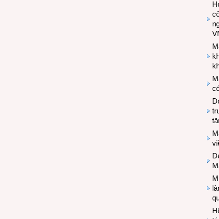
Hợ
cô
n
V
M
k
kh
M
có
Do
tr
tă
M
v
De
M
Mi
l
q
H