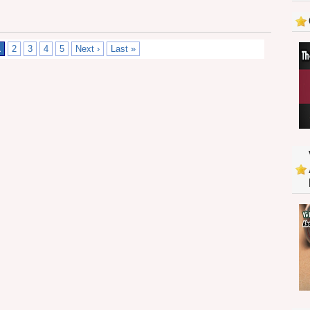
1
2
3
4
5
Next ›
Last »