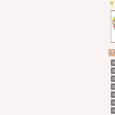
B
B
D
Đ
N
N
N