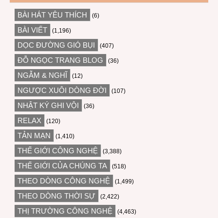
BÀI HÁT YÊU THÍCH
(6)
BÀI VIẾT
(1,196)
DỌC ĐƯỜNG GIÓ BỤI
(407)
ĐỖ NGỌC TRANG BLOG
(36)
NGẪM & NGHĨ
(12)
NGƯỢC XUÔI DÒNG ĐỜI
(107)
NHẬT KÝ GHI VỘI
(36)
RELAX
(120)
TẢN MẠN
(1,410)
THẾ GIỚI CÔNG NGHỆ
(3,388)
THẾ GIỚI CỦA CHÚNG TA
(518)
THEO DÒNG CÔNG NGHỆ
(1,499)
THEO DÒNG THỜI SỰ
(2,422)
THỊ TRƯỜNG CÔNG NGHỆ
(4,463)