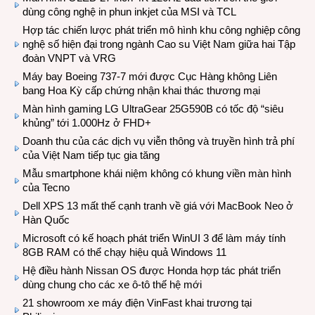
dùng công nghệ in phun inkjet của MSI và TCL
Hợp tác chiến lược phát triển mô hình khu công nghiệp công
nghệ số hiện đại trong ngành Cao su Việt Nam giữa hai Tập
đoàn VNPT và VRG
Máy bay Boeing 737-7 mới được Cục Hàng không Liên
bang Hoa Kỳ cấp chứng nhận khai thác thương mại
Màn hình gaming LG UltraGear 25G590B có tốc độ “siêu
khủng” tới 1.000Hz ở FHD+
Doanh thu của các dịch vụ viễn thông và truyền hình trả phí
của Việt Nam tiếp tục gia tăng
Mẫu smartphone khái niệm không có khung viền màn hình
của Tecno
Dell XPS 13 mất thế cạnh tranh về giá với MacBook Neo ở
Hàn Quốc
Microsoft có kế hoạch phát triển WinUI 3 để làm máy tính
8GB RAM có thể chạy hiệu quả Windows 11
Hệ điều hành Nissan OS được Honda hợp tác phát triển
dùng chung cho các xe ô-tô thế hệ mới
21 showroom xe máy điện VinFast khai trương tại