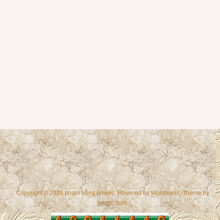
Copyright © 2026 phạm hồng phước. Powered by
Wordpress
, Theme by
gazpo.com
.