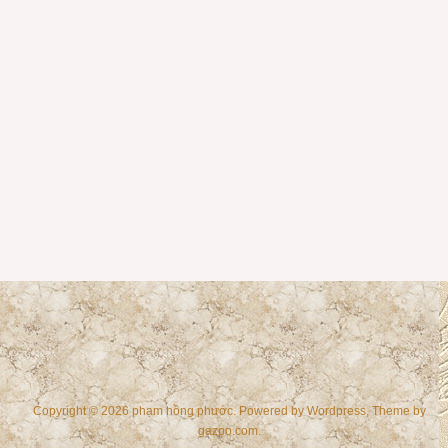
Copyright © 2026 phạm hồng phước. Powered by
Wordpress
, Theme by
gazpo.com
.