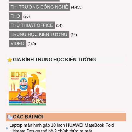
THỊ TRƯỜNG CÔNG NGHỆ
(4,455)
THƠ
(20)
THỦ THUẬT OFFICE
(14)
TRUNG HỌC KIẾN TƯỜNG
(64)
VIDEO
(240)
GIA ĐÌNH TRUNG HỌC KIẾN TƯỜNG
CÁC BÀI MỚI
Laptop màn hình gập 18 inch HUAWEI MateBook Fold
Ultimate Design thế hệ 2 chính thức ra mắt