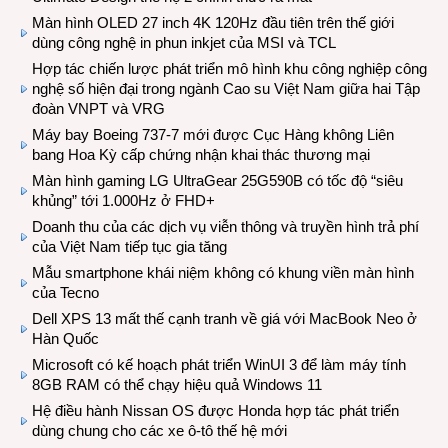
Màn hình OLED 27 inch 4K 120Hz đầu tiên trên thế giới
dùng công nghệ in phun inkjet của MSI và TCL
Hợp tác chiến lược phát triển mô hình khu công nghiệp công
nghệ số hiện đại trong ngành Cao su Việt Nam giữa hai Tập
đoàn VNPT và VRG
Máy bay Boeing 737-7 mới được Cục Hàng không Liên
bang Hoa Kỳ cấp chứng nhận khai thác thương mại
Màn hình gaming LG UltraGear 25G590B có tốc độ “siêu
khủng” tới 1.000Hz ở FHD+
Doanh thu của các dịch vụ viễn thông và truyền hình trả phí
của Việt Nam tiếp tục gia tăng
Mẫu smartphone khái niệm không có khung viền màn hình
của Tecno
Dell XPS 13 mất thế cạnh tranh về giá với MacBook Neo ở
Hàn Quốc
Microsoft có kế hoạch phát triển WinUI 3 để làm máy tính
8GB RAM có thể chạy hiệu quả Windows 11
Hệ điều hành Nissan OS được Honda hợp tác phát triển
dùng chung cho các xe ô-tô thế hệ mới