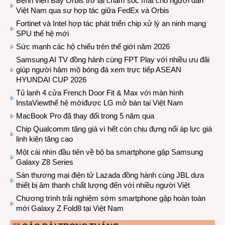
Bệnh viện Bay Orbis trở lại chăm sóc mắt cho người dân
Việt Nam qua sự hợp tác giữa FedEx và Orbis
Fortinet và Intel hợp tác phát triển chip xử lý an ninh mạng
SPU thế hệ mới
Sức mạnh các hộ chiếu trên thế giới năm 2026
Samsung AI TV đồng hành cùng FPT Play với nhiều ưu đãi
giúp người hâm mộ bóng đá xem trực tiếp ASEAN
HYUNDAI CUP 2026
Tủ lạnh 4 cửa French Door Fit & Max với màn hình
InstaViewthế hệ mớiđược LG mở bán tại Việt Nam
MacBook Pro đã thay đổi trong 5 năm qua
Chip Qualcomm tăng giá vì hết còn chịu đựng nổi áp lực giá
linh kiện tăng cao
Một cái nhìn đầu tiên về bộ ba smartphone gập Samsung
Galaxy Z8 Series
Sàn thương mại điện tử Lazada đồng hành cùng JBL dưa
thiết bị âm thanh chất lượng đến với nhiều người Việt
Chương trình trải nghiệm sớm smartphone gập hoàn toàn
mới Galaxy Z Fold8 tại Việt Nam