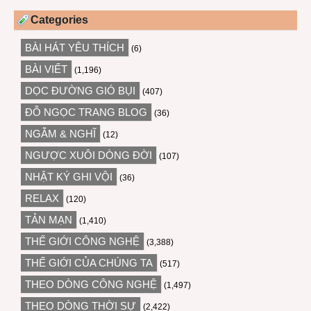
Categories
BÀI HÁT YÊU THÍCH
(6)
BÀI VIẾT
(1,196)
DỌC ĐƯỜNG GIÓ BỤI
(407)
ĐỖ NGỌC TRANG BLOG
(36)
NGẪM & NGHĨ
(12)
NGƯỢC XUÔI DÒNG ĐỜI
(107)
NHẬT KÝ GHI VỘI
(36)
RELAX
(120)
TẢN MẠN
(1,410)
THẾ GIỚI CÔNG NGHỆ
(3,388)
THẾ GIỚI CỦA CHÚNG TA
(517)
THEO DÒNG CÔNG NGHỆ
(1,497)
THEO DÒNG THỜI SỰ
(2,422)