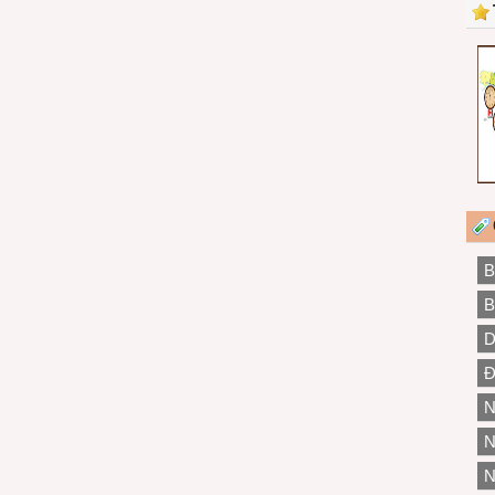
B
B
D
Đ
N
N
N