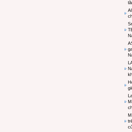
t
Al
c
S
T
N
A
g
Na
LA
Na
k
Hợ
g
L
Ma
ch
M
tr
c