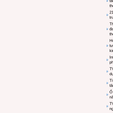
tá
th
2
tr
T
đa
t
Hộ
tư
k
In
ph
T
d
Tì
tă
Ổ
n
TV
n