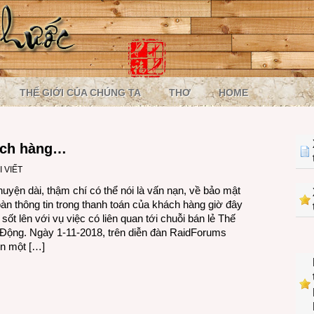
THẾ GIỚI CỦA CHÚNG TA
THƠ
HOME
ách hàng…
I VIẾT
yện dài, thậm chí có thể nói là vấn nạn, về bảo mật
oàn thông tin trong thanh toán của khách hàng giờ đây
 sốt lên với vụ việc có liên quan tới chuỗi bán lẻ Thế
 Động. Ngày 1-11-2018, trên diễn đàn RaidForums
ện một […]