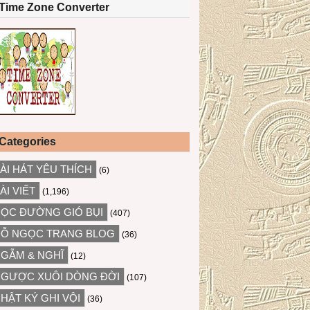
Time Zone Converter
Categories
ÀI HÁT YÊU THÍCH
(6)
ÀI VIẾT
(1,196)
ỌC ĐƯỜNG GIÓ BỤI
(407)
Ỗ NGỌC TRANG BLOG
(36)
GẪM & NGHĨ
(12)
GƯỢC XUÔI DÒNG ĐỜI
(107)
HẬT KÝ GHI VỘI
(36)