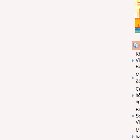
K
Vi
Bo
M
Z8
Cá
hỗ
n
B
Se
V
Mo
hà