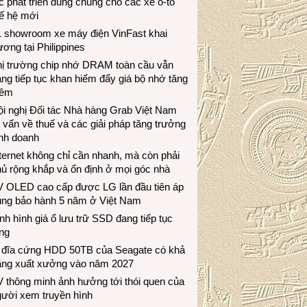
c phát triển dùng chung cho các xe ô-tô
ế hệ mới
1 showroom xe máy điện VinFast khai
ương tại Philippines
hị trường chip nhớ DRAM toàn cầu vẫn
ng tiếp tục khan hiếm đẩy giá bộ nhớ tăng
hêm
i nghị Đối tác Nhà hàng Grab Việt Nam
 vấn về thuế và các giải pháp tăng trưởng
inh doanh
ternet không chỉ cần nhanh, mà còn phải
ủ rộng khắp và ổn định ở mọi góc nhà
V OLED cao cấp được LG lần đầu tiên áp
ụng bảo hành 5 năm ở Việt Nam
nh hình giá ổ lưu trữ SSD đang tiếp tục
ng
 đĩa cứng HDD 50TB của Seagate có khả
ăng xuất xưởng vào năm 2027
 thông minh ảnh hưởng tới thói quen của
gười xem truyền hình