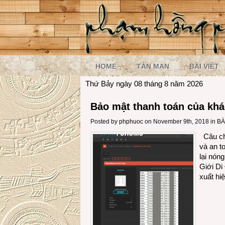
HOME
TẢN MẠN
BÀI VIẾT
Thứ Bảy ngày 08 tháng 8 năm 2026
Bảo mật thanh toán của kh
Posted by
phphuoc
on November 9th, 2018 in
BÀ
Câu chu
và an t
lại nóng
Giới Di
xuất hi