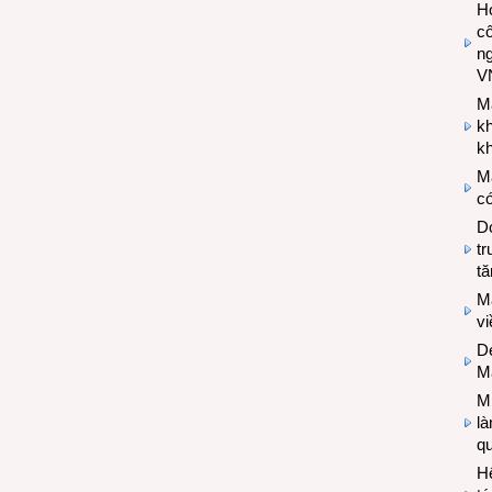
Hợ
cô
n
V
M
k
kh
M
có
Do
tr
tă
M
v
De
M
Mi
l
q
H