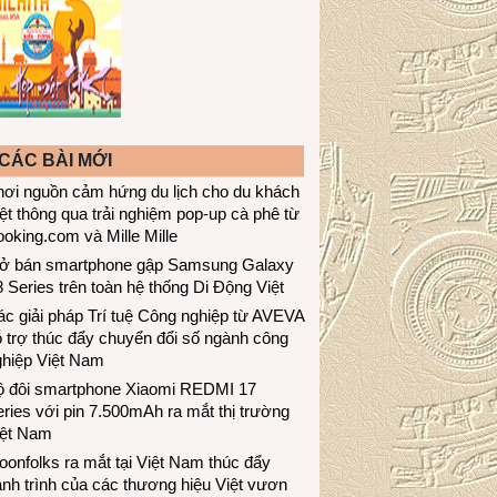
CÁC BÀI MỚI
hơi nguồn cảm hứng du lịch cho du khách
ệt thông qua trải nghiệm pop-up cà phê từ
oking.com và Mille Mille
ở bán smartphone gập Samsung Galaxy
 Series trên toàn hệ thống Di Động Việt
c giải pháp Trí tuệ Công nghiệp từ AVEVA
 trợ thúc đẩy chuyển đổi số ngành công
ghiệp Việt Nam
ộ đôi smartphone Xiaomi REDMI 17
ries với pin 7.500mAh ra mắt thị trường
iệt Nam
onfolks ra mắt tại Việt Nam thúc đẩy
nh trình của các thương hiệu Việt vươn