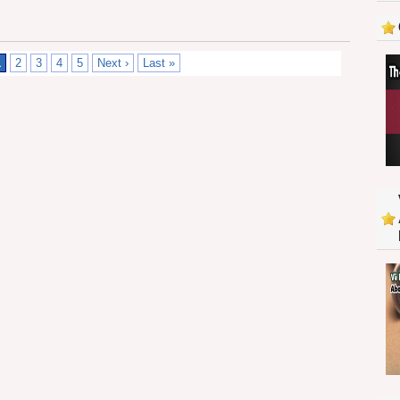
1
2
3
4
5
Next ›
Last »