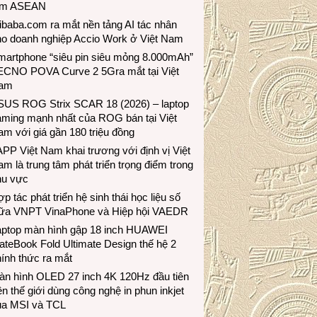
ầm ASEAN
ibaba.com ra mắt nền tảng AI tác nhân
ho doanh nghiệp Accio Work ở Việt Nam
martphone “siêu pin siêu mỏng 8.000mAh”
ECNO POVA Curve 2 5Gra mắt tại Việt
am
SUS ROG Strix SCAR 18 (2026) – laptop
aming mạnh nhất của ROG bán tại Việt
m với giá gần 180 triệu đồng
PP Việt Nam khai trương với định vị Việt
m là trung tâm phát triển trọng điểm trong
hu vực
p tác phát triển hệ sinh thái học liệu số
iữa VNPT VinaPhone và Hiệp hội VAEDR
aptop màn hình gập 18 inch HUAWEI
teBook Fold Ultimate Design thế hệ 2
ính thức ra mắt
àn hình OLED 27 inch 4K 120Hz đầu tiên
ên thế giới dùng công nghệ in phun inkjet
ủa MSI và TCL