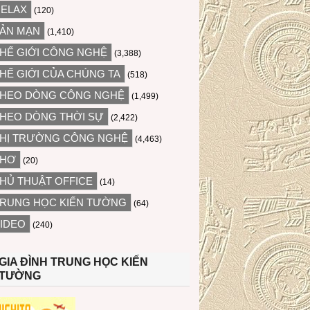
ELAX
(120)
ẢN MẠN
(1,410)
HẾ GIỚI CÔNG NGHỆ
(3,388)
HẾ GIỚI CỦA CHÚNG TA
(518)
HEO DÒNG CÔNG NGHỆ
(1,499)
HEO DÒNG THỜI SỰ
(2,422)
HỊ TRƯỜNG CÔNG NGHỆ
(4,463)
THƠ
(20)
HỦ THUẬT OFFICE
(14)
RUNG HỌC KIẾN TƯỜNG
(64)
IDEO
(240)
GIA ĐÌNH TRUNG HỌC KIẾN
TƯỜNG