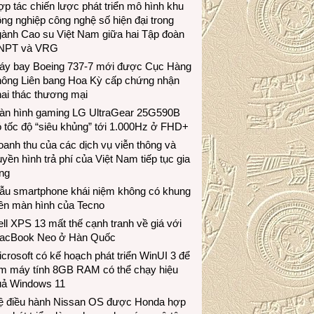
p tác chiến lược phát triển mô hình khu
ng nghiệp công nghệ số hiện đại trong
gành Cao su Việt Nam giữa hai Tập đoàn
NPT và VRG
áy bay Boeing 737-7 mới được Cục Hàng
hông Liên bang Hoa Kỳ cấp chứng nhận
ai thác thương mại
àn hình gaming LG UltraGear 25G590B
 tốc độ “siêu khủng” tới 1.000Hz ở FHD+
anh thu của các dịch vụ viễn thông và
uyền hình trả phí của Việt Nam tiếp tục gia
ng
ẫu smartphone khái niệm không có khung
iền màn hình của Tecno
ll XPS 13 mất thế cạnh tranh về giá với
acBook Neo ở Hàn Quốc
crosoft có kế hoạch phát triển WinUI 3 để
àm máy tính 8GB RAM có thể chạy hiệu
uả Windows 11
ệ điều hành Nissan OS được Honda hợp