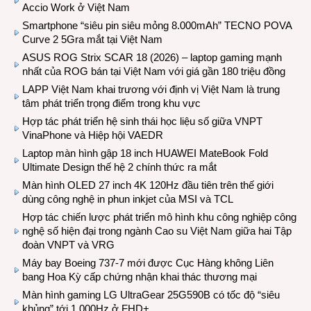
Accio Work ở Việt Nam
Smartphone “siêu pin siêu mỏng 8.000mAh” TECNO POVA
Curve 2 5Gra mắt tại Việt Nam
ASUS ROG Strix SCAR 18 (2026) – laptop gaming mạnh
nhất của ROG bán tại Việt Nam với giá gần 180 triệu đồng
LAPP Việt Nam khai trương với định vị Việt Nam là trung
tâm phát triển trọng điểm trong khu vực
Hợp tác phát triển hệ sinh thái học liệu số giữa VNPT
VinaPhone và Hiệp hội VAEDR
Laptop màn hình gập 18 inch HUAWEI MateBook Fold
Ultimate Design thế hệ 2 chính thức ra mắt
Màn hình OLED 27 inch 4K 120Hz đầu tiên trên thế giới
dùng công nghệ in phun inkjet của MSI và TCL
Hợp tác chiến lược phát triển mô hình khu công nghiệp công
nghệ số hiện đại trong ngành Cao su Việt Nam giữa hai Tập
đoàn VNPT và VRG
Máy bay Boeing 737-7 mới được Cục Hàng không Liên
bang Hoa Kỳ cấp chứng nhận khai thác thương mại
Màn hình gaming LG UltraGear 25G590B có tốc độ “siêu
khủng” tới 1.000Hz ở FHD+