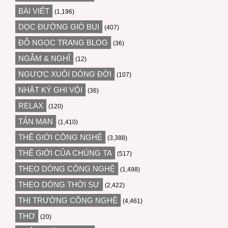
BÀI VIẾT
(1,196)
DỌC ĐƯỜNG GIÓ BỤI
(407)
ĐỖ NGỌC TRANG BLOG
(36)
NGẪM & NGHĨ
(12)
NGƯỢC XUÔI DÒNG ĐỜI
(107)
NHẬT KÝ GHI VỘI
(36)
RELAX
(120)
TẢN MẠN
(1,410)
THẾ GIỚI CÔNG NGHỆ
(3,388)
THẾ GIỚI CỦA CHÚNG TA
(517)
THEO DÒNG CÔNG NGHỆ
(1,498)
THEO DÒNG THỜI SỰ
(2,422)
THỊ TRƯỜNG CÔNG NGHỆ
(4,461)
THƠ
(20)