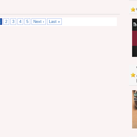
1
2
3
4
5
Next ›
Last »