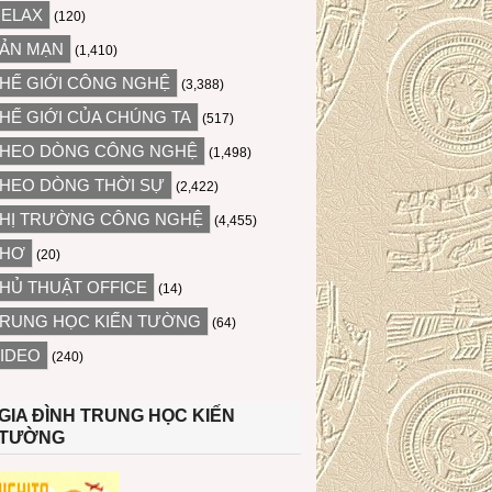
ELAX
(120)
ẢN MẠN
(1,410)
HẾ GIỚI CÔNG NGHỆ
(3,388)
HẾ GIỚI CỦA CHÚNG TA
(517)
HEO DÒNG CÔNG NGHỆ
(1,498)
HEO DÒNG THỜI SỰ
(2,422)
HỊ TRƯỜNG CÔNG NGHỆ
(4,455)
THƠ
(20)
HỦ THUẬT OFFICE
(14)
RUNG HỌC KIẾN TƯỜNG
(64)
IDEO
(240)
GIA ĐÌNH TRUNG HỌC KIẾN
TƯỜNG