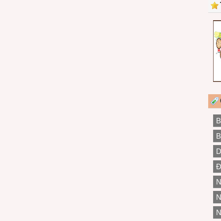
B
B
D
Đ
N
N
N