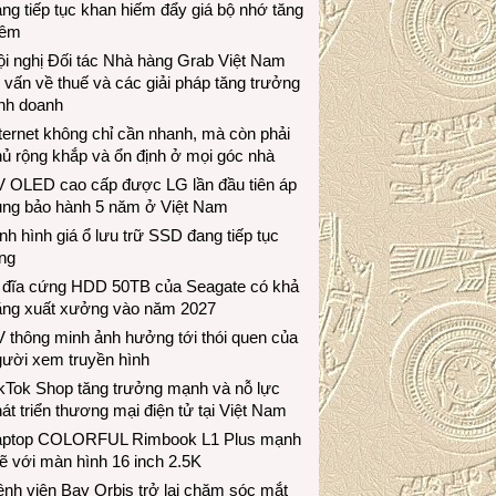
ng tiếp tục khan hiếm đẩy giá bộ nhớ tăng
hêm
i nghị Đối tác Nhà hàng Grab Việt Nam
 vấn về thuế và các giải pháp tăng trưởng
inh doanh
ternet không chỉ cần nhanh, mà còn phải
ủ rộng khắp và ổn định ở mọi góc nhà
V OLED cao cấp được LG lần đầu tiên áp
ụng bảo hành 5 năm ở Việt Nam
nh hình giá ổ lưu trữ SSD đang tiếp tục
ng
 đĩa cứng HDD 50TB của Seagate có khả
ăng xuất xưởng vào năm 2027
 thông minh ảnh hưởng tới thói quen của
gười xem truyền hình
ikTok Shop tăng trưởng mạnh và nỗ lực
át triển thương mại điện tử tại Việt Nam
aptop COLORFUL Rimbook L1 Plus mạnh
 với màn hình 16 inch 2.5K
nh viện Bay Orbis trở lại chăm sóc mắt