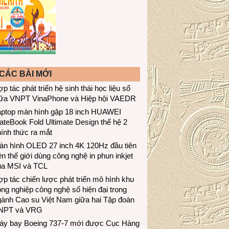
CÁC BÀI MỚI
p tác phát triển hệ sinh thái học liệu số
iữa VNPT VinaPhone và Hiệp hội VAEDR
aptop màn hình gập 18 inch HUAWEI
teBook Fold Ultimate Design thế hệ 2
ính thức ra mắt
àn hình OLED 27 inch 4K 120Hz đầu tiên
ên thế giới dùng công nghệ in phun inkjet
ủa MSI và TCL
p tác chiến lược phát triển mô hình khu
ng nghiệp công nghệ số hiện đại trong
gành Cao su Việt Nam giữa hai Tập đoàn
NPT và VRG
áy bay Boeing 737-7 mới được Cục Hàng