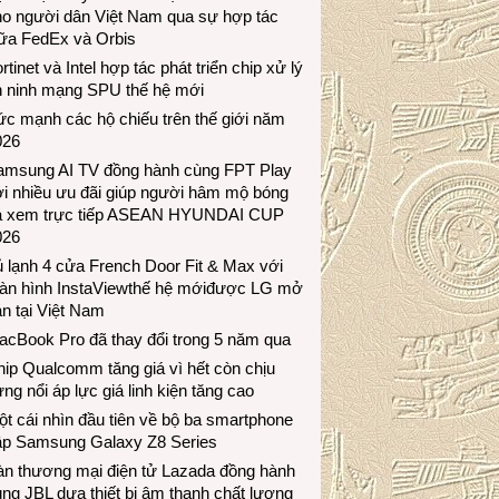
ho người dân Việt Nam qua sự hợp tác
iữa FedEx và Orbis
rtinet và Intel hợp tác phát triển chip xử lý
n ninh mạng SPU thế hệ mới
c mạnh các hộ chiếu trên thế giới năm
026
amsung AI TV đồng hành cùng FPT Play
i nhiều ưu đãi giúp người hâm mộ bóng
á xem trực tiếp ASEAN HYUNDAI CUP
026
 lạnh 4 cửa French Door Fit & Max với
àn hình InstaViewthế hệ mớiđược LG mở
n tại Việt Nam
acBook Pro đã thay đổi trong 5 năm qua
ip Qualcomm tăng giá vì hết còn chịu
ng nổi áp lực giá linh kiện tăng cao
t cái nhìn đầu tiên về bộ ba smartphone
ập Samsung Galaxy Z8 Series
àn thương mại điện tử Lazada đồng hành
ng JBL dưa thiết bị âm thanh chất lượng