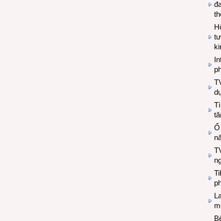
đa
t
Hộ
tư
k
In
ph
T
d
Tì
tă
Ổ
n
TV
n
T
ph
L
mẽ
Bệ