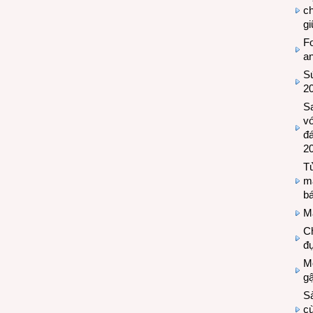
c
g
Fo
a
Sứ
2
S
vớ
đ
2
Tủ
m
bá
M
Ch
đự
Mộ
g
S
cù