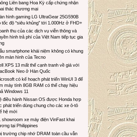
hông Liên bang Hoa Kỳ cấp chứng nhận
ai thác thương mại
àn hình gaming LG UltraGear 25G590B
 tốc độ “siêu khủng” tới 1.000Hz ở FHD+
anh thu của các dịch vụ viễn thông và
uyền hình trả phí của Việt Nam tiếp tục gia
ng
ẫu smartphone khái niệm không có khung
iền màn hình của Tecno
ll XPS 13 mất thế cạnh tranh về giá với
acBook Neo ở Hàn Quốc
crosoft có kế hoạch phát triển WinUI 3 để
àm máy tính 8GB RAM có thể chạy hiệu
uả Windows 11
ệ điều hành Nissan OS được Honda hợp
c phát triển dùng chung cho các xe ô-tô
ế hệ mới
1 showroom xe máy điện VinFast khai
ương tại Philippines
hị trường chip nhớ DRAM toàn cầu vẫn