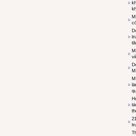
k
kh
M
có
Do
tr
tă
M
v
De
M
Mi
l
q
H
tá
th
2
tr
T