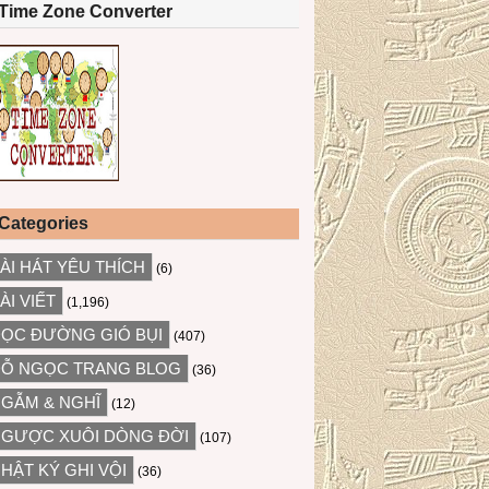
Time Zone Converter
Categories
ÀI HÁT YÊU THÍCH
(6)
ÀI VIẾT
(1,196)
ỌC ĐƯỜNG GIÓ BỤI
(407)
Ỗ NGỌC TRANG BLOG
(36)
GẪM & NGHĨ
(12)
GƯỢC XUÔI DÒNG ĐỜI
(107)
HẬT KÝ GHI VỘI
(36)