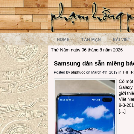
HOME
TẢN MẠN
BÀI VIẾT
Thứ Năm ngày 06 tháng 8 năm 2026
Samsung dán sẵn miếng bảo
Posted by
phphuoc
on March 4th, 2019 in
THỊ T
Có một 
Galaxy 
giới th
Việt Na
8-3-201
[…]