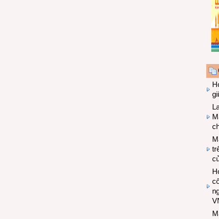
Hợ
g
L
Ma
ch
M
tr
c
Hợ
cô
n
V
M