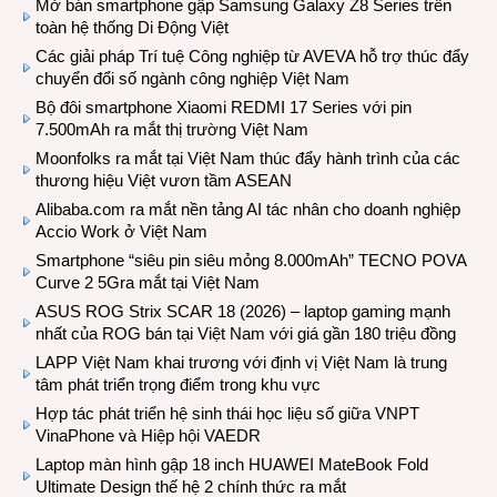
Mở bán smartphone gập Samsung Galaxy Z8 Series trên
toàn hệ thống Di Động Việt
Các giải pháp Trí tuệ Công nghiệp từ AVEVA hỗ trợ thúc đẩy
chuyển đổi số ngành công nghiệp Việt Nam
Bộ đôi smartphone Xiaomi REDMI 17 Series với pin
7.500mAh ra mắt thị trường Việt Nam
Moonfolks ra mắt tại Việt Nam thúc đẩy hành trình của các
thương hiệu Việt vươn tầm ASEAN
Alibaba.com ra mắt nền tảng AI tác nhân cho doanh nghiệp
Accio Work ở Việt Nam
Smartphone “siêu pin siêu mỏng 8.000mAh” TECNO POVA
Curve 2 5Gra mắt tại Việt Nam
ASUS ROG Strix SCAR 18 (2026) – laptop gaming mạnh
nhất của ROG bán tại Việt Nam với giá gần 180 triệu đồng
LAPP Việt Nam khai trương với định vị Việt Nam là trung
tâm phát triển trọng điểm trong khu vực
Hợp tác phát triển hệ sinh thái học liệu số giữa VNPT
VinaPhone và Hiệp hội VAEDR
Laptop màn hình gập 18 inch HUAWEI MateBook Fold
Ultimate Design thế hệ 2 chính thức ra mắt