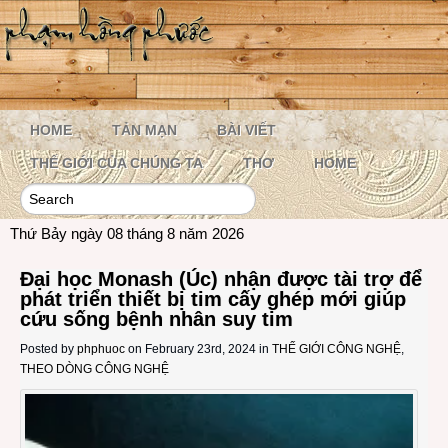
HOME
TẢN MẠN
BÀI VIẾT
THẾ GIỚI CỦA CHÚNG TA
THƠ
HOME
Thứ Bảy ngày 08 tháng 8 năm 2026
Đại học Monash (Úc) nhận được tài trợ để
phát triển thiết bị tim cấy ghép mới giúp
cứu sống bệnh nhân suy tim
Posted by
phphuoc
on February 23rd, 2024 in
THẾ GIỚI CÔNG NGHỆ
,
THEO DÒNG CÔNG NGHỆ