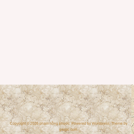
Copyright © 2026 phạm hồng phước. Powered by
Wordpress
, Theme by
gazpo.com
.