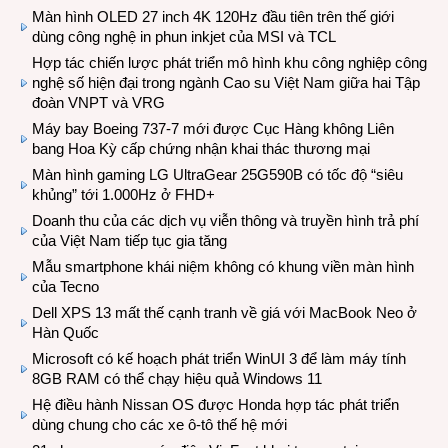
Màn hình OLED 27 inch 4K 120Hz đầu tiên trên thế giới
dùng công nghệ in phun inkjet của MSI và TCL
Hợp tác chiến lược phát triển mô hình khu công nghiệp công
nghệ số hiện đại trong ngành Cao su Việt Nam giữa hai Tập
đoàn VNPT và VRG
Máy bay Boeing 737-7 mới được Cục Hàng không Liên
bang Hoa Kỳ cấp chứng nhận khai thác thương mại
Màn hình gaming LG UltraGear 25G590B có tốc độ “siêu
khủng” tới 1.000Hz ở FHD+
Doanh thu của các dịch vụ viễn thông và truyền hình trả phí
của Việt Nam tiếp tục gia tăng
Mẫu smartphone khái niệm không có khung viền màn hình
của Tecno
Dell XPS 13 mất thế cạnh tranh về giá với MacBook Neo ở
Hàn Quốc
Microsoft có kế hoạch phát triển WinUI 3 để làm máy tính
8GB RAM có thể chạy hiệu quả Windows 11
Hệ điều hành Nissan OS được Honda hợp tác phát triển
dùng chung cho các xe ô-tô thế hệ mới