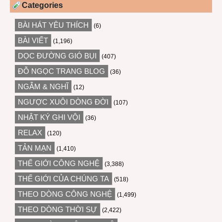
Categories
BÀI HÁT YÊU THÍCH
(6)
BÀI VIẾT
(1,196)
DỌC ĐƯỜNG GIÓ BỤI
(407)
ĐỖ NGỌC TRANG BLOG
(36)
NGẪM & NGHĨ
(12)
NGƯỢC XUÔI DÒNG ĐỜI
(107)
NHẬT KÝ GHI VỘI
(36)
RELAX
(120)
TẢN MẠN
(1,410)
THẾ GIỚI CÔNG NGHỆ
(3,388)
THẾ GIỚI CỦA CHÚNG TA
(518)
THEO DÒNG CÔNG NGHỆ
(1,499)
THEO DÒNG THỜI SỰ
(2,422)