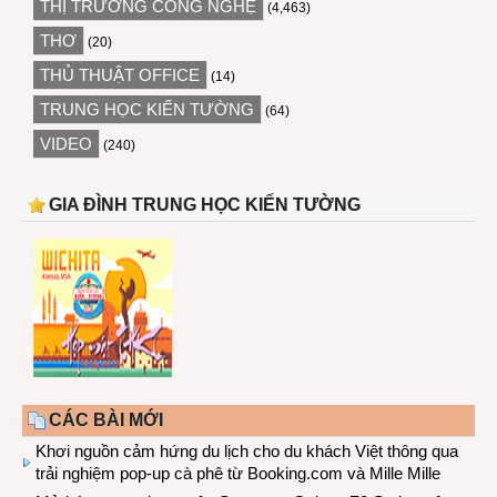
THỊ TRƯỜNG CÔNG NGHỆ
(4,463)
THƠ
(20)
THỦ THUẬT OFFICE
(14)
TRUNG HỌC KIẾN TƯỜNG
(64)
VIDEO
(240)
GIA ĐÌNH TRUNG HỌC KIẾN TƯỜNG
CÁC BÀI MỚI
Khơi nguồn cảm hứng du lịch cho du khách Việt thông qua
trải nghiệm pop-up cà phê từ Booking.com và Mille Mille