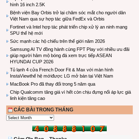
hình 16 inch 2.5K
Bệnh viện Bay Orbis trở lại chăm sóc mắt cho người dân
Việt Nam qua sự hợp tác giữa FedEx và Orbis
Fortinet và Intel hợp tác phát triển chip xử lý an ninh mạng
SPU thế hệ mới
Sức mạnh các hộ chiếu trên thế giới năm 2026
Samsung AI TV đồng hành cùng FPT Play với nhiều ưu đãi
giúp người hâm mộ bóng đá xem trực tiếp ASEAN
HYUNDAI CUP 2026
Tủ lạnh 4 cửa French Door Fit & Max với màn hình
InstaViewthế hệ mớiđược LG mở bán tại Việt Nam
MacBook Pro đã thay đổi trong 5 năm qua
Chip Qualcomm tăng giá vì hết còn chịu đựng nổi áp lực giá
linh kiện tăng cao
CÁC BÀI TRONG THÁNG
CÁC
BÀI
TRONG
THÁNG