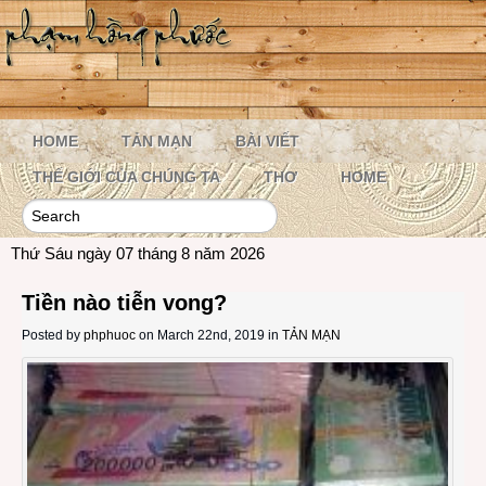
HOME
TẢN MẠN
BÀI VIẾT
THẾ GIỚI CỦA CHÚNG TA
THƠ
HOME
Thứ Sáu ngày 07 tháng 8 năm 2026
Tiền nào tiễn vong?
Posted by
phphuoc
on March 22nd, 2019 in
TẢN MẠN