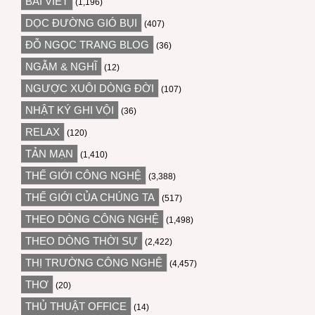
BÀI VIẾT
(1,196)
DỌC ĐƯỜNG GIÓ BỤI
(407)
ĐỖ NGỌC TRANG BLOG
(36)
NGẪM & NGHĨ
(12)
NGƯỢC XUÔI DÒNG ĐỜI
(107)
NHẬT KÝ GHI VỘI
(36)
RELAX
(120)
TẢN MẠN
(1,410)
THẾ GIỚI CÔNG NGHỆ
(3,388)
THẾ GIỚI CỦA CHÚNG TA
(517)
THEO DÒNG CÔNG NGHỆ
(1,498)
THEO DÒNG THỜI SỰ
(2,422)
THỊ TRƯỜNG CÔNG NGHỆ
(4,457)
THƠ
(20)
THỦ THUẬT OFFICE
(14)