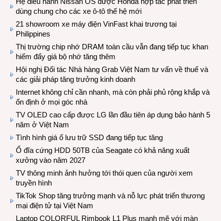
Hệ điều hành Nissan OS được Honda hợp tác phát triển
dùng chung cho các xe ô-tô thế hệ mới
21 showroom xe máy điện VinFast khai trương tại
Philippines
Thị trường chip nhớ DRAM toàn cầu vẫn đang tiếp tục khan
hiếm đẩy giá bộ nhớ tăng thêm
Hội nghị Đối tác Nhà hàng Grab Việt Nam tư vấn về thuế và
các giải pháp tăng trưởng kinh doanh
Internet không chỉ cần nhanh, mà còn phải phủ rộng khắp và
ổn định ở mọi góc nhà
TV OLED cao cấp được LG lần đầu tiên áp dụng bảo hành 5
năm ở Việt Nam
Tình hình giá ổ lưu trữ SSD đang tiếp tục tăng
Ổ đĩa cứng HDD 50TB của Seagate có khả năng xuất
xưởng vào năm 2027
TV thông minh ảnh hưởng tới thói quen của người xem
truyền hình
TikTok Shop tăng trưởng mạnh và nỗ lực phát triển thương
mại điện tử tại Việt Nam
Laptop COLORFUL Rimbook L1 Plus mạnh mẽ với màn