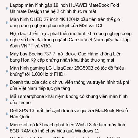
Laptop màn hình gập 18 inch HUAWEI MateBook Fold
Ultimate Design thế hệ 2 chính thức ra mắt
Màn hình OLED 27 inch 4K 120Hz đầu tiên trên thế giới
dùng công nghệ in phun inkjet của MSI và TCL
Hợp tác chiến lược phát triển mô hình khu công nghiệp công
nghệ số hiện đại trong ngành Cao su Việt Nam giữa hai Tập
đoàn VNPT và VRG
Máy bay Boeing 737-7 mới được Cục Hàng không Liên
bang Hoa Kỳ cấp chứng nhận khai thác thương mại
Màn hình gaming LG UltraGear 25G590B có tốc độ “siêu
khủng” tới 1.000Hz ở FHD+
Doanh thu của các dịch vụ viễn thông và truyền hình trả phí
của Việt Nam tiếp tục gia tăng
Mẫu smartphone khái niệm không có khung viền màn hình
của Tecno
Dell XPS 13 mất thế cạnh tranh về giá với MacBook Neo ở
Hàn Quốc
Microsoft có kế hoạch phát triển WinUI 3 để làm máy tính
8GB RAM có thể chạy hiệu quả Windows 11