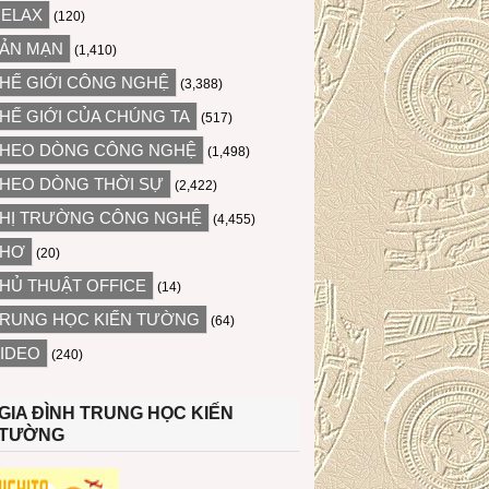
ELAX
(120)
ẢN MẠN
(1,410)
HẾ GIỚI CÔNG NGHỆ
(3,388)
HẾ GIỚI CỦA CHÚNG TA
(517)
HEO DÒNG CÔNG NGHỆ
(1,498)
HEO DÒNG THỜI SỰ
(2,422)
HỊ TRƯỜNG CÔNG NGHỆ
(4,455)
THƠ
(20)
HỦ THUẬT OFFICE
(14)
RUNG HỌC KIẾN TƯỜNG
(64)
IDEO
(240)
GIA ĐÌNH TRUNG HỌC KIẾN
TƯỜNG