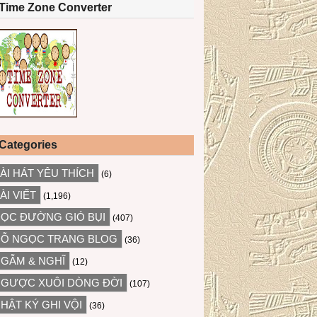
Time Zone Converter
Categories
ÀI HÁT YÊU THÍCH
(6)
ÀI VIẾT
(1,196)
ỌC ĐƯỜNG GIÓ BỤI
(407)
Ỗ NGỌC TRANG BLOG
(36)
GẪM & NGHĨ
(12)
GƯỢC XUÔI DÒNG ĐỜI
(107)
HẬT KÝ GHI VỘI
(36)