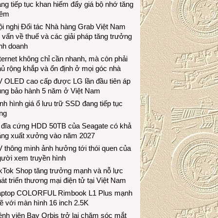
ng tiếp tục khan hiếm đẩy giá bộ nhớ tăng
hêm
i nghị Đối tác Nhà hàng Grab Việt Nam
 vấn về thuế và các giải pháp tăng trưởng
inh doanh
ternet không chỉ cần nhanh, mà còn phải
ủ rộng khắp và ổn định ở mọi góc nhà
V OLED cao cấp được LG lần đầu tiên áp
ụng bảo hành 5 năm ở Việt Nam
nh hình giá ổ lưu trữ SSD đang tiếp tục
ng
 đĩa cứng HDD 50TB của Seagate có khả
ăng xuất xưởng vào năm 2027
 thông minh ảnh hưởng tới thói quen của
gười xem truyền hình
ikTok Shop tăng trưởng mạnh và nỗ lực
át triển thương mại điện tử tại Việt Nam
aptop COLORFUL Rimbook L1 Plus mạnh
 với màn hình 16 inch 2.5K
nh viện Bay Orbis trở lại chăm sóc mắt