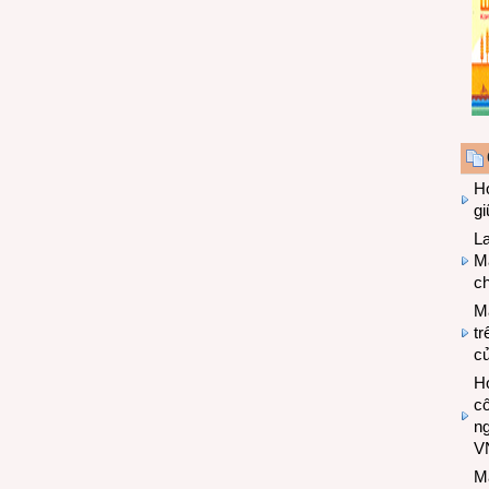
Hợ
g
L
Ma
ch
M
tr
c
Hợ
cô
n
V
M