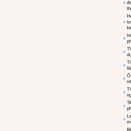
đa
t
Hộ
tư
k
In
ph
T
d
Tì
tă
Ổ
n
TV
n
T
ph
L
mẽ
Bệ