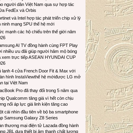
ho người dân Việt Nam qua sự hợp tác
iữa FedEx và Orbis
rtinet và Intel hợp tác phát triển chip xử lý
n ninh mạng SPU thế hệ mới
c mạnh các hộ chiếu trên thế giới năm
026
amsung AI TV đồng hành cùng FPT Play
i nhiều ưu đãi giúp người hâm mộ bóng
á xem trực tiếp ASEAN HYUNDAI CUP
026
 lạnh 4 cửa French Door Fit & Max với
àn hình InstaViewthế hệ mớiđược LG mở
n tại Việt Nam
acBook Pro đã thay đổi trong 5 năm qua
ip Qualcomm tăng giá vì hết còn chịu
ng nổi áp lực giá linh kiện tăng cao
t cái nhìn đầu tiên về bộ ba smartphone
ập Samsung Galaxy Z8 Series
àn thương mại điện tử Lazada đồng hành
ng JBL dưa thiết bị âm thanh chất lượng