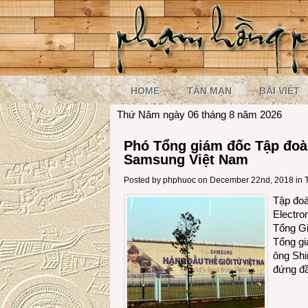
HOME
TẢN MẠN
BÀI VIẾT
Thứ Năm ngày 06 tháng 8 năm 2026
Phó Tổng giám đốc Tập đo
Samsung Việt Nam
Posted by
phphuoc
on December 22nd, 2018 in
Tập đo
Electro
Tổng G
Tổng g
ông Sh
đứng đ