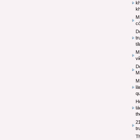
k
kh
M
có
Do
tr
tă
M
v
De
M
Mi
l
q
H
tá
th
2
tr
T