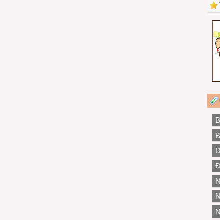
B
B
D
Đ
N
N
N