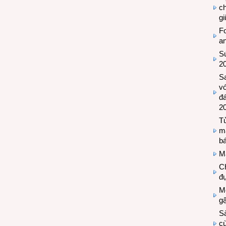
c
g
Fo
a
Sứ
2
S
vớ
đ
2
Tủ
m
bá
M
Ch
đự
Mộ
g
S
cù