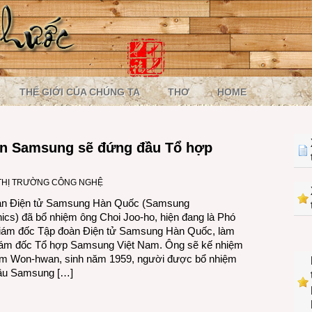
THẾ GIỚI CỦA CHÚNG TA
THƠ
HOME
àn Samsung sẽ đứng đầu Tổ hợp
THỊ TRƯỜNG CÔNG NGHỆ
àn Điện tử Samsung Hàn Quốc (Samsung
nics) đã bổ nhiệm ông Choi Joo-ho, hiện đang là Phó
iám đốc Tập đoàn Điện tử Samsung Hàn Quốc, làm
iám đốc Tổ hợp Samsung Việt Nam. Ông sẽ kế nhiệm
im Won-hwan, sinh năm 1959, người được bổ nhiệm
ầu Samsung […]