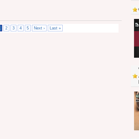
1
2
3
4
5
Next ›
Last »