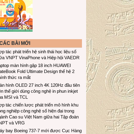
CÁC BÀI MỚI
p tác phát triển hệ sinh thái học liệu số
iữa VNPT VinaPhone và Hiệp hội VAEDR
aptop màn hình gập 18 inch HUAWEI
teBook Fold Ultimate Design thế hệ 2
ính thức ra mắt
àn hình OLED 27 inch 4K 120Hz đầu tiên
ên thế giới dùng công nghệ in phun inkjet
ủa MSI và TCL
p tác chiến lược phát triển mô hình khu
ng nghiệp công nghệ số hiện đại trong
gành Cao su Việt Nam giữa hai Tập đoàn
NPT và VRG
áy bay Boeing 737-7 mới được Cục Hàng