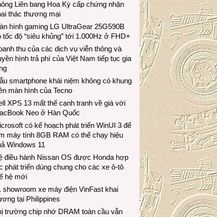
hông Liên bang Hoa Kỳ cấp chứng nhận
ai thác thương mại
àn hình gaming LG UltraGear 25G590B
 tốc độ “siêu khủng” tới 1.000Hz ở FHD+
anh thu của các dịch vụ viễn thông và
uyền hình trả phí của Việt Nam tiếp tục gia
ng
ẫu smartphone khái niệm không có khung
iền màn hình của Tecno
ll XPS 13 mất thế cạnh tranh về giá với
acBook Neo ở Hàn Quốc
crosoft có kế hoạch phát triển WinUI 3 để
àm máy tính 8GB RAM có thể chạy hiệu
uả Windows 11
ệ điều hành Nissan OS được Honda hợp
c phát triển dùng chung cho các xe ô-tô
ế hệ mới
1 showroom xe máy điện VinFast khai
ương tại Philippines
hị trường chip nhớ DRAM toàn cầu vẫn