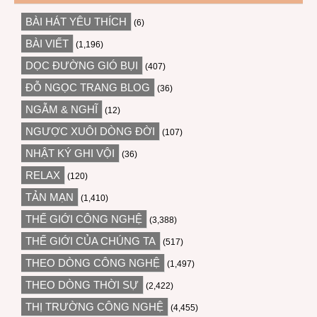
BÀI HÁT YÊU THÍCH
(6)
BÀI VIẾT
(1,196)
DỌC ĐƯỜNG GIÓ BỤI
(407)
ĐỖ NGỌC TRANG BLOG
(36)
NGẪM & NGHĨ
(12)
NGƯỢC XUÔI DÒNG ĐỜI
(107)
NHẬT KÝ GHI VỘI
(36)
RELAX
(120)
TẢN MẠN
(1,410)
THẾ GIỚI CÔNG NGHỆ
(3,388)
THẾ GIỚI CỦA CHÚNG TA
(517)
THEO DÒNG CÔNG NGHỆ
(1,497)
THEO DÒNG THỜI SỰ
(2,422)
THỊ TRƯỜNG CÔNG NGHỆ
(4,455)