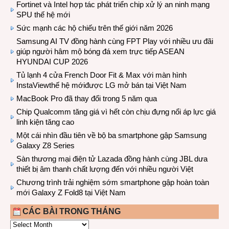
Fortinet và Intel hợp tác phát triển chip xử lý an ninh mạng
SPU thế hệ mới
Sức mạnh các hộ chiếu trên thế giới năm 2026
Samsung AI TV đồng hành cùng FPT Play với nhiều ưu đãi
giúp người hâm mộ bóng đá xem trực tiếp ASEAN
HYUNDAI CUP 2026
Tủ lạnh 4 cửa French Door Fit & Max với màn hình
InstaViewthế hệ mớiđược LG mở bán tại Việt Nam
MacBook Pro đã thay đổi trong 5 năm qua
Chip Qualcomm tăng giá vì hết còn chịu đựng nổi áp lực giá
linh kiện tăng cao
Một cái nhìn đầu tiên về bộ ba smartphone gập Samsung
Galaxy Z8 Series
Sàn thương mại điện tử Lazada đồng hành cùng JBL dưa
thiết bị âm thanh chất lượng đến với nhiều người Việt
Chương trình trải nghiệm sớm smartphone gập hoàn toàn
mới Galaxy Z Fold8 tại Việt Nam
CÁC BÀI TRONG THÁNG
CÁC