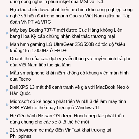
dùng công nghệ in phun inkjet của MSI và TCL
Hợp tác chiến lược phát triển mô hình khu công nghiệp công
nghệ số hiện đại trong ngành Cao su Việt Nam giữa hai Tập
đoàn VNPT và VRG
Máy bay Boeing 737-7 mới được Cục Hàng không Liên
bang Hoa Kỳ cấp chứng nhận khai thác thương mại
Màn hình gaming LG UltraGear 25G590B có tốc độ “siêu
khủng” tới 1.000Hz ở FHD+
Doanh thu của các dịch vụ viễn thông và truyền hình trả phí
của Việt Nam tiếp tục gia tăng
Mẫu smartphone khái niệm không có khung viền màn hình
của Tecno
Dell XPS 13 mất thế cạnh tranh về giá với MacBook Neo ở
Hàn Quốc
Microsoft có kế hoạch phát triển WinUI 3 để làm máy tính
8GB RAM có thể chạy hiệu quả Windows 11
Hệ điều hành Nissan OS được Honda hợp tác phát triển
dùng chung cho các xe ô-tô thế hệ mới
21 showroom xe máy điện VinFast khai trương tại
Philippines