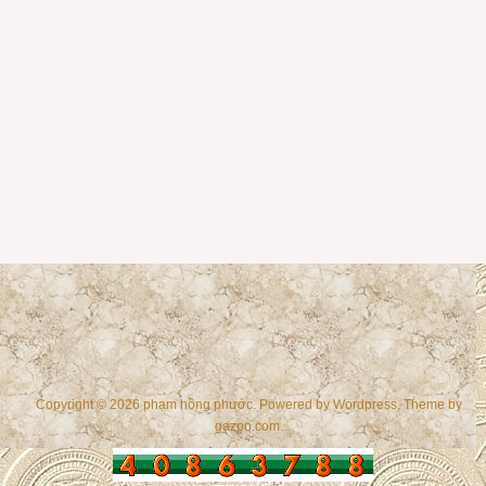
Copyright © 2026 phạm hồng phước. Powered by
Wordpress
, Theme by
gazpo.com
.