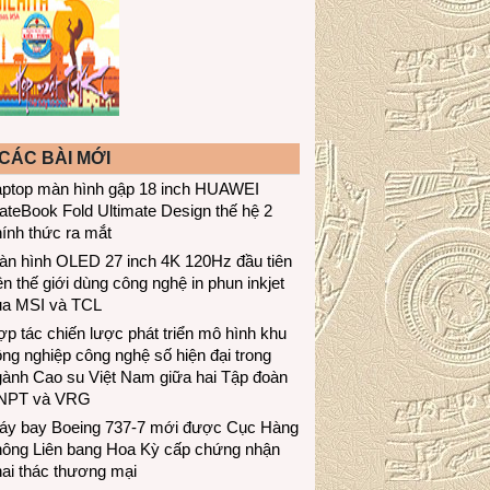
CÁC BÀI MỚI
aptop màn hình gập 18 inch HUAWEI
teBook Fold Ultimate Design thế hệ 2
ính thức ra mắt
àn hình OLED 27 inch 4K 120Hz đầu tiên
ên thế giới dùng công nghệ in phun inkjet
ủa MSI và TCL
p tác chiến lược phát triển mô hình khu
ng nghiệp công nghệ số hiện đại trong
gành Cao su Việt Nam giữa hai Tập đoàn
NPT và VRG
áy bay Boeing 737-7 mới được Cục Hàng
hông Liên bang Hoa Kỳ cấp chứng nhận
ai thác thương mại