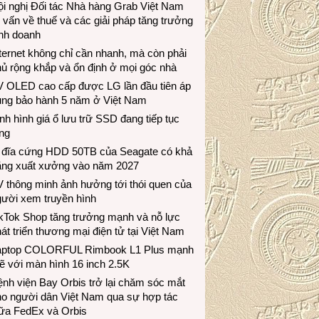
i nghị Đối tác Nhà hàng Grab Việt Nam
 vấn về thuế và các giải pháp tăng trưởng
inh doanh
ternet không chỉ cần nhanh, mà còn phải
ủ rộng khắp và ổn định ở mọi góc nhà
V OLED cao cấp được LG lần đầu tiên áp
ụng bảo hành 5 năm ở Việt Nam
nh hình giá ổ lưu trữ SSD đang tiếp tục
ng
 đĩa cứng HDD 50TB của Seagate có khả
ăng xuất xưởng vào năm 2027
 thông minh ảnh hưởng tới thói quen của
gười xem truyền hình
ikTok Shop tăng trưởng mạnh và nỗ lực
át triển thương mại điện tử tại Việt Nam
aptop COLORFUL Rimbook L1 Plus mạnh
 với màn hình 16 inch 2.5K
nh viện Bay Orbis trở lại chăm sóc mắt
ho người dân Việt Nam qua sự hợp tác
iữa FedEx và Orbis