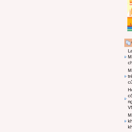
L
Ma
ch
M
tr
c
Hợ
cô
n
V
M
k
kh