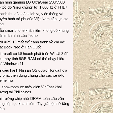
àn hình gaming LG UltraGear 25G590B
 tốc độ “siêu khủng” tới 1.000Hz ở FHD+
anh thu của các dịch vụ viễn thông và
uyền hình trả phí của Việt Nam tiếp tục gia
ng
ẫu smartphone khái niệm không có khung
iền màn hình của Tecno
ll XPS 13 mất thế cạnh tranh về giá với
acBook Neo ở Hàn Quốc
crosoft có kế hoạch phát triển WinUI 3 để
àm máy tính 8GB RAM có thể chạy hiệu
uả Windows 11
ệ điều hành Nissan OS được Honda hợp
c phát triển dùng chung cho các xe ô-tô
ế hệ mới
1 showroom xe máy điện VinFast khai
ương tại Philippines
hị trường chip nhớ DRAM toàn cầu vẫn
ng tiếp tục khan hiếm đẩy giá bộ nhớ tăng
hêm