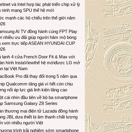
rtinet và Intel hợp tác phát triển chip xử lý
n ninh mạng SPU thế hệ mới
c mạnh các hộ chiếu trên thế giới năm
026
amsung AI TV đồng hành cùng FPT Play
i nhiều ưu đãi giúp người hâm mộ bóng
á xem trực tiếp ASEAN HYUNDAI CUP
026
 lạnh 4 cửa French Door Fit & Max với
àn hình InstaViewthế hệ mớiđược LG mở
n tại Việt Nam
acBook Pro đã thay đổi trong 5 năm qua
ip Qualcomm tăng giá vì hết còn chịu
ng nổi áp lực giá linh kiện tăng cao
t cái nhìn đầu tiên về bộ ba smartphone
ập Samsung Galaxy Z8 Series
àn thương mại điện tử Lazada đồng hành
ng JBL dưa thiết bị âm thanh chất lượng
n với nhiều người Việt
hương trình trải nghiệm sớm smartphone