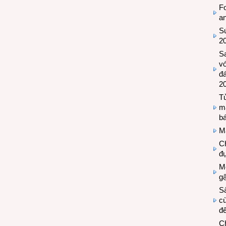
Fo
a
Sứ
2
S
vớ
đ
2
Tủ
m
bá
M
Ch
đự
Mộ
g
S
cù
đế
C