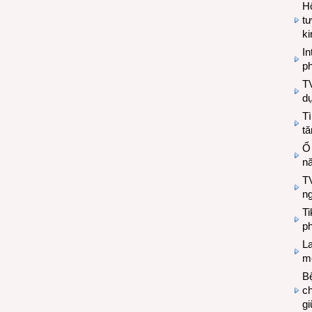
Hộ
tư
k
In
ph
T
d
Tì
tă
Ổ
n
TV
n
T
ph
L
mẽ
Bệ
c
g