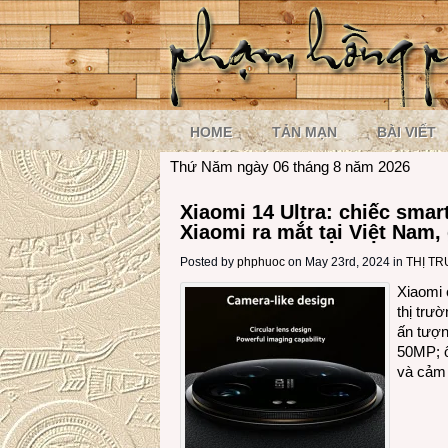
HOME
TẢN MẠN
BÀI VIẾT
Thứ Năm ngày 06 tháng 8 năm 2026
Xiaomi 14 Ultra: chiếc smar
Xiaomi ra mắt tại Việt Nam, 
Posted by
phphuoc
on May 23rd, 2024 in
THỊ T
Xiaomi 
thị trư
ấn tượn
50MP; ố
và cảm 