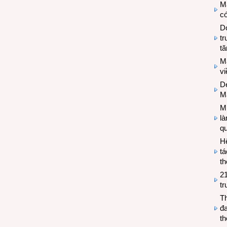
M
có
Do
tr
tă
M
v
De
M
Mi
l
q
H
tá
th
2
tr
T
đa
t