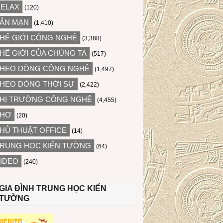
ELAX
(120)
ẢN MẠN
(1,410)
HẾ GIỚI CÔNG NGHỆ
(3,388)
HẾ GIỚI CỦA CHÚNG TA
(517)
HEO DÒNG CÔNG NGHỆ
(1,497)
HEO DÒNG THỜI SỰ
(2,422)
HỊ TRƯỜNG CÔNG NGHỆ
(4,455)
THƠ
(20)
HỦ THUẬT OFFICE
(14)
RUNG HỌC KIẾN TƯỜNG
(64)
IDEO
(240)
GIA ĐÌNH TRUNG HỌC KIẾN
TƯỜNG