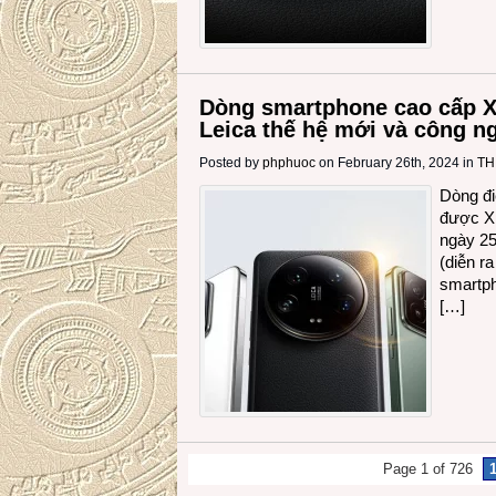
Dòng smartphone cao cấp Xi
Leica thế hệ mới và công n
Posted by
phphuoc
on February 26th, 2024 in
TH
Dòng đi
được Xi
ngày 25
(diễn r
smartph
[…]
Page 1 of 726