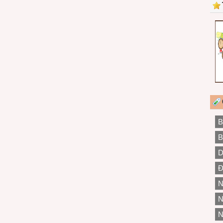
B
B
D
Đ
N
N
N