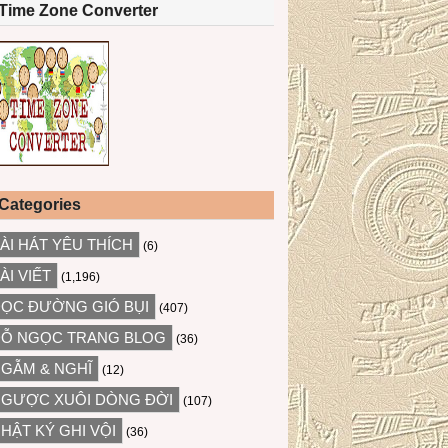
Time Zone Converter
Categories
ÀI HÁT YÊU THÍCH
(6)
ÀI VIẾT
(1,196)
ỌC ĐƯỜNG GIÓ BỤI
(407)
Ỗ NGỌC TRANG BLOG
(36)
GẪM & NGHĨ
(12)
GƯỢC XUÔI DÒNG ĐỜI
(107)
HẬT KÝ GHI VỘI
(36)