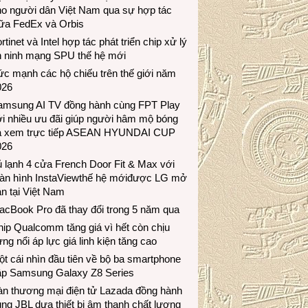
ho người dân Việt Nam qua sự hợp tác
iữa FedEx và Orbis
rtinet và Intel hợp tác phát triển chip xử lý
n ninh mạng SPU thế hệ mới
c mạnh các hộ chiếu trên thế giới năm
026
amsung AI TV đồng hành cùng FPT Play
i nhiều ưu đãi giúp người hâm mộ bóng
á xem trực tiếp ASEAN HYUNDAI CUP
026
 lạnh 4 cửa French Door Fit & Max với
àn hình InstaViewthế hệ mớiđược LG mở
n tại Việt Nam
acBook Pro đã thay đổi trong 5 năm qua
ip Qualcomm tăng giá vì hết còn chịu
ng nổi áp lực giá linh kiện tăng cao
t cái nhìn đầu tiên về bộ ba smartphone
ập Samsung Galaxy Z8 Series
àn thương mại điện tử Lazada đồng hành
ng JBL dưa thiết bị âm thanh chất lượng