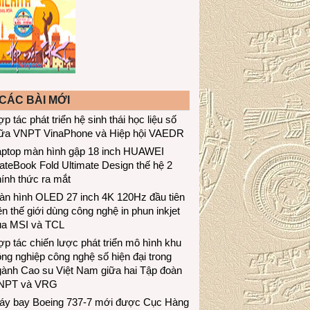
CÁC BÀI MỚI
p tác phát triển hệ sinh thái học liệu số
iữa VNPT VinaPhone và Hiệp hội VAEDR
aptop màn hình gập 18 inch HUAWEI
teBook Fold Ultimate Design thế hệ 2
ính thức ra mắt
àn hình OLED 27 inch 4K 120Hz đầu tiên
ên thế giới dùng công nghệ in phun inkjet
ủa MSI và TCL
p tác chiến lược phát triển mô hình khu
ng nghiệp công nghệ số hiện đại trong
gành Cao su Việt Nam giữa hai Tập đoàn
NPT và VRG
áy bay Boeing 737-7 mới được Cục Hàng