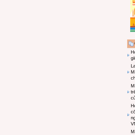
Hợ
g
L
Ma
ch
M
tr
c
Hợ
cô
n
V
M