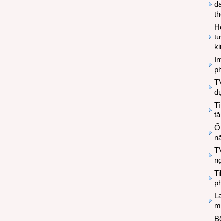
đa
t
Hộ
tư
k
In
ph
T
d
Tì
tă
Ổ
n
TV
n
T
ph
L
mẽ
Bệ