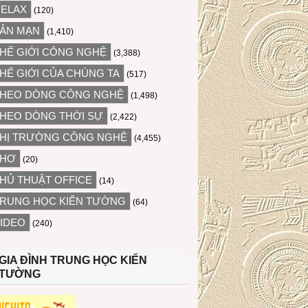
ELAX
(120)
ẢN MẠN
(1,410)
HẾ GIỚI CÔNG NGHỆ
(3,388)
HẾ GIỚI CỦA CHÚNG TA
(517)
HEO DÒNG CÔNG NGHỆ
(1,498)
HEO DÒNG THỜI SỰ
(2,422)
HỊ TRƯỜNG CÔNG NGHỆ
(4,455)
THƠ
(20)
HỦ THUẬT OFFICE
(14)
RUNG HỌC KIẾN TƯỜNG
(64)
IDEO
(240)
GIA ĐÌNH TRUNG HỌC KIẾN
TƯỜNG