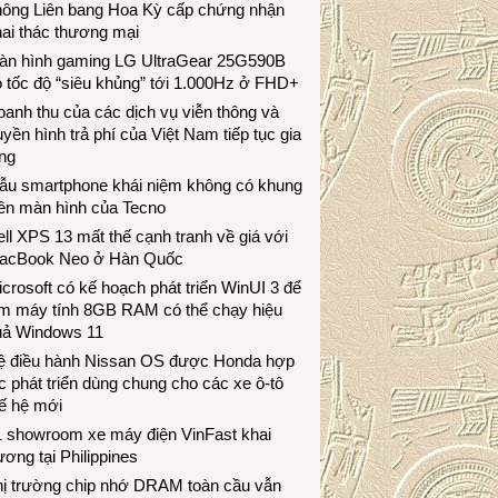
hông Liên bang Hoa Kỳ cấp chứng nhận
ai thác thương mại
àn hình gaming LG UltraGear 25G590B
 tốc độ “siêu khủng” tới 1.000Hz ở FHD+
anh thu của các dịch vụ viễn thông và
uyền hình trả phí của Việt Nam tiếp tục gia
ng
ẫu smartphone khái niệm không có khung
iền màn hình của Tecno
ll XPS 13 mất thế cạnh tranh về giá với
acBook Neo ở Hàn Quốc
crosoft có kế hoạch phát triển WinUI 3 để
àm máy tính 8GB RAM có thể chạy hiệu
uả Windows 11
ệ điều hành Nissan OS được Honda hợp
c phát triển dùng chung cho các xe ô-tô
ế hệ mới
1 showroom xe máy điện VinFast khai
ương tại Philippines
hị trường chip nhớ DRAM toàn cầu vẫn