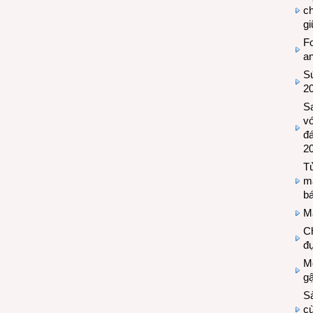
c
g
Fo
a
Sứ
2
S
vớ
đ
2
Tủ
m
bá
M
Ch
đự
Mộ
g
S
cù