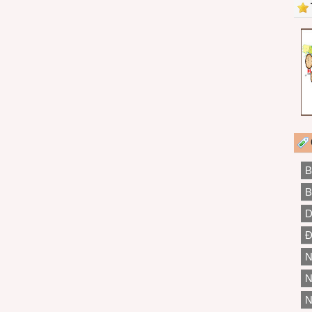
B
B
D
Đ
N
N
N