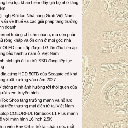
ng tiếp tục khan hiếm đẩy giá bộ nhớ tăng
hêm
i nghị Đối tác Nhà hàng Grab Việt Nam
 vấn về thuế và các giải pháp tăng trưởng
inh doanh
ternet không chỉ cần nhanh, mà còn phải
ủ rộng khắp và ổn định ở mọi góc nhà
V OLED cao cấp được LG lần đầu tiên áp
ụng bảo hành 5 năm ở Việt Nam
nh hình giá ổ lưu trữ SSD đang tiếp tục
ng
 đĩa cứng HDD 50TB của Seagate có khả
ăng xuất xưởng vào năm 2027
 thông minh ảnh hưởng tới thói quen của
gười xem truyền hình
ikTok Shop tăng trưởng mạnh và nỗ lực
át triển thương mại điện tử tại Việt Nam
aptop COLORFUL Rimbook L1 Plus mạnh
 với màn hình 16 inch 2.5K
nh viện Bay Orbis trở lại chăm sóc mắt