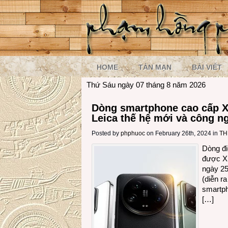
HOME
TẢN MẠN
BÀI VIẾT
Thứ Sáu ngày 07 tháng 8 năm 2026
Dòng smartphone cao cấp Xi
Leica thế hệ mới và công n
Posted by
phphuoc
on February 26th, 2024 in
TH
Dòng đi
được Xi
ngày 25
(diễn r
smartph
[…]