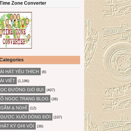
Time Zone Converter
Categories
ÀI HÁT YÊU THÍCH
(6)
ÀI VIẾT
(1,196)
ỌC ĐƯỜNG GIÓ BỤI
(407)
Ỗ NGỌC TRANG BLOG
(36)
GẪM & NGHĨ
(12)
GƯỢC XUÔI DÒNG ĐỜI
(107)
HẬT KÝ GHI VỘI
(36)