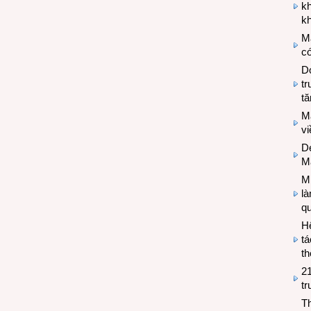
k
kh
M
có
Do
tr
tă
M
v
De
M
Mi
l
q
H
tá
th
2
tr
T