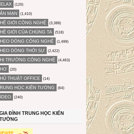
ELAX
(120)
ẢN MẠN
(1,410)
HẾ GIỚI CÔNG NGHỆ
(3,388)
HẾ GIỚI CỦA CHÚNG TA
(518)
HEO DÒNG CÔNG NGHỆ
(1,499)
HEO DÒNG THỜI SỰ
(2,422)
HỊ TRƯỜNG CÔNG NGHỆ
(4,463)
THƠ
(20)
HỦ THUẬT OFFICE
(14)
RUNG HỌC KIẾN TƯỜNG
(64)
IDEO
(240)
GIA ĐÌNH TRUNG HỌC KIẾN
TƯỜNG