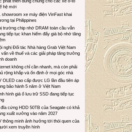
c phát triển dùng chung cho các xe ô-tô
ế hệ mới
1 showroom xe máy điện VinFast khai
ương tại Philippines
hị trường chip nhớ DRAM toàn cầu vẫn
ng tiếp tục khan hiếm đẩy giá bộ nhớ tăng
hêm
i nghị Đối tác Nhà hàng Grab Việt Nam
 vấn về thuế và các giải pháp tăng trưởng
inh doanh
ternet không chỉ cần nhanh, mà còn phải
ủ rộng khắp và ổn định ở mọi góc nhà
V OLED cao cấp được LG lần đầu tiên áp
ụng bảo hành 5 năm ở Việt Nam
nh hình giá ổ lưu trữ SSD đang tiếp tục
ng
 đĩa cứng HDD 50TB của Seagate có khả
ăng xuất xưởng vào năm 2027
 thông minh ảnh hưởng tới thói quen của
gười xem truyền hình