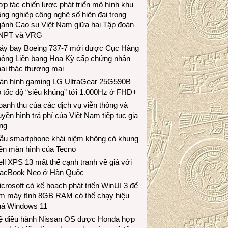
p tác chiến lược phát triển mô hình khu
ng nghiệp công nghệ số hiện đại trong
gành Cao su Việt Nam giữa hai Tập đoàn
NPT và VRG
áy bay Boeing 737-7 mới được Cục Hàng
hông Liên bang Hoa Kỳ cấp chứng nhận
ai thác thương mại
àn hình gaming LG UltraGear 25G590B
 tốc độ “siêu khủng” tới 1.000Hz ở FHD+
anh thu của các dịch vụ viễn thông và
uyền hình trả phí của Việt Nam tiếp tục gia
ng
ẫu smartphone khái niệm không có khung
iền màn hình của Tecno
ll XPS 13 mất thế cạnh tranh về giá với
acBook Neo ở Hàn Quốc
crosoft có kế hoạch phát triển WinUI 3 để
àm máy tính 8GB RAM có thể chạy hiệu
uả Windows 11
ệ điều hành Nissan OS được Honda hợp