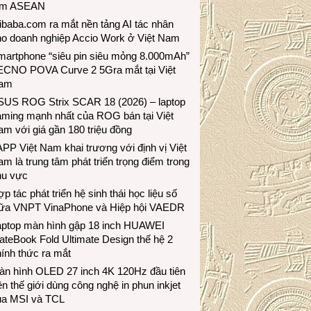
ầm ASEAN
ibaba.com ra mắt nền tảng AI tác nhân
ho doanh nghiệp Accio Work ở Việt Nam
martphone “siêu pin siêu mỏng 8.000mAh”
ECNO POVA Curve 2 5Gra mắt tại Việt
am
SUS ROG Strix SCAR 18 (2026) – laptop
aming mạnh nhất của ROG bán tại Việt
m với giá gần 180 triệu đồng
PP Việt Nam khai trương với định vị Việt
m là trung tâm phát triển trọng điểm trong
hu vực
p tác phát triển hệ sinh thái học liệu số
iữa VNPT VinaPhone và Hiệp hội VAEDR
aptop màn hình gập 18 inch HUAWEI
teBook Fold Ultimate Design thế hệ 2
ính thức ra mắt
àn hình OLED 27 inch 4K 120Hz đầu tiên
ên thế giới dùng công nghệ in phun inkjet
ủa MSI và TCL