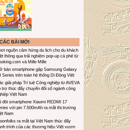
CÁC BÀI MỚI
hơi nguồn cảm hứng du lịch cho du khách
ệt thông qua trải nghiệm pop-up cà phê từ
oking.com và Mille Mille
ở bán smartphone gập Samsung Galaxy
 Series trên toàn hệ thống Di Động Việt
c giải pháp Trí tuệ Công nghiệp từ AVEVA
 trợ thúc đẩy chuyển đổi số ngành công
ghiệp Việt Nam
ộ đôi smartphone Xiaomi REDMI 17
ries với pin 7.500mAh ra mắt thị trường
iệt Nam
onfolks ra mắt tại Việt Nam thúc đẩy
nh trình của các thương hiệu Việt vươn