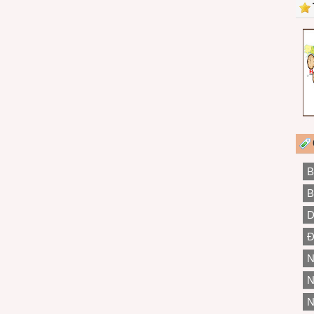
B
B
D
Đ
N
N
N