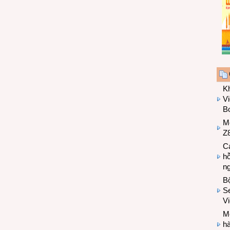
K
Vi
Bo
M
Z8
Cá
hỗ
n
B
Se
V
Mo
hà