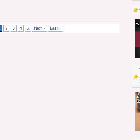
1
2
3
4
5
Next ›
Last »