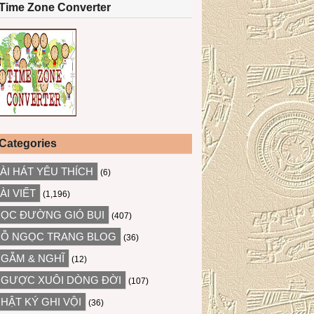
Time Zone Converter
Categories
ÀI HÁT YÊU THÍCH
(6)
ÀI VIẾT
(1,196)
ỌC ĐƯỜNG GIÓ BỤI
(407)
Ỗ NGỌC TRANG BLOG
(36)
GẪM & NGHĨ
(12)
GƯỢC XUÔI DÒNG ĐỜI
(107)
HẬT KÝ GHI VỘI
(36)