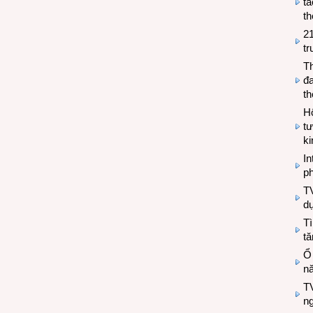
tá
th
2
tr
T
đa
t
Hộ
tư
k
In
ph
T
d
Tì
tă
Ổ
n
TV
n