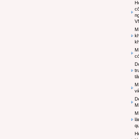
Hợ
cô
n
V
M
k
kh
M
có
Do
tr
tă
M
v
De
M
Mi
l
q
H