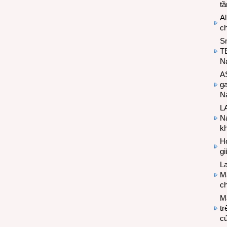
t
Al
c
S
T
N
A
g
Na
LA
Na
k
Hợ
g
L
Ma
ch
M
tr
c