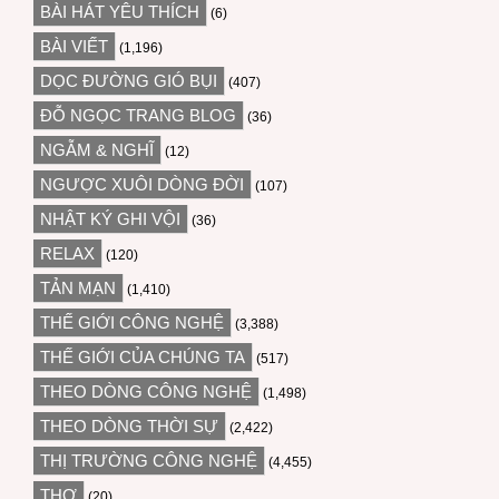
BÀI HÁT YÊU THÍCH
(6)
BÀI VIẾT
(1,196)
DỌC ĐƯỜNG GIÓ BỤI
(407)
ĐỖ NGỌC TRANG BLOG
(36)
NGẪM & NGHĨ
(12)
NGƯỢC XUÔI DÒNG ĐỜI
(107)
NHẬT KÝ GHI VỘI
(36)
RELAX
(120)
TẢN MẠN
(1,410)
THẾ GIỚI CÔNG NGHỆ
(3,388)
THẾ GIỚI CỦA CHÚNG TA
(517)
THEO DÒNG CÔNG NGHỆ
(1,498)
THEO DÒNG THỜI SỰ
(2,422)
THỊ TRƯỜNG CÔNG NGHỆ
(4,455)
THƠ
(20)