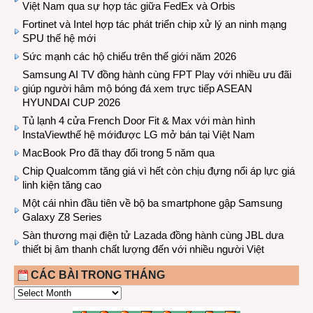
Việt Nam qua sự hợp tác giữa FedEx và Orbis
Fortinet và Intel hợp tác phát triển chip xử lý an ninh mạng
SPU thế hệ mới
Sức mạnh các hộ chiếu trên thế giới năm 2026
Samsung AI TV đồng hành cùng FPT Play với nhiều ưu đãi
giúp người hâm mộ bóng đá xem trực tiếp ASEAN
HYUNDAI CUP 2026
Tủ lạnh 4 cửa French Door Fit & Max với màn hình
InstaViewthế hệ mớiđược LG mở bán tại Việt Nam
MacBook Pro đã thay đổi trong 5 năm qua
Chip Qualcomm tăng giá vì hết còn chịu đựng nổi áp lực giá
linh kiện tăng cao
Một cái nhìn đầu tiên về bộ ba smartphone gập Samsung
Galaxy Z8 Series
Sàn thương mại điện tử Lazada đồng hành cùng JBL dưa
thiết bị âm thanh chất lượng đến với nhiều người Việt
CÁC BÀI TRONG THÁNG
CÁC
BÀI