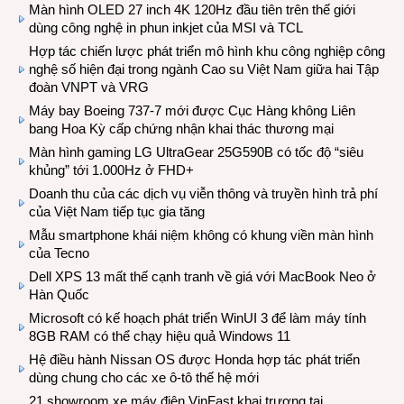
Màn hình OLED 27 inch 4K 120Hz đầu tiên trên thế giới
dùng công nghệ in phun inkjet của MSI và TCL
Hợp tác chiến lược phát triển mô hình khu công nghiệp công
nghệ số hiện đại trong ngành Cao su Việt Nam giữa hai Tập
đoàn VNPT và VRG
Máy bay Boeing 737-7 mới được Cục Hàng không Liên
bang Hoa Kỳ cấp chứng nhận khai thác thương mại
Màn hình gaming LG UltraGear 25G590B có tốc độ “siêu
khủng” tới 1.000Hz ở FHD+
Doanh thu của các dịch vụ viễn thông và truyền hình trả phí
của Việt Nam tiếp tục gia tăng
Mẫu smartphone khái niệm không có khung viền màn hình
của Tecno
Dell XPS 13 mất thế cạnh tranh về giá với MacBook Neo ở
Hàn Quốc
Microsoft có kế hoạch phát triển WinUI 3 để làm máy tính
8GB RAM có thể chạy hiệu quả Windows 11
Hệ điều hành Nissan OS được Honda hợp tác phát triển
dùng chung cho các xe ô-tô thế hệ mới
21 showroom xe máy điện VinFast khai trương tại