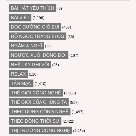
BÀI HÁT YÊU THÍCH
(6)
BÀI VIẾT
(1,196)
DỌC ĐƯỜNG GIÓ BỤI
(407)
ĐỖ NGỌC TRANG BLOG
(36)
NGẪM & NGHĨ
(12)
NGƯỢC XUÔI DÒNG ĐỜI
(107)
NHẬT KÝ GHI VỘI
(36)
RELAX
(120)
TẢN MẠN
(1,410)
THẾ GIỚI CÔNG NGHỆ
(3,388)
THẾ GIỚI CỦA CHÚNG TA
(517)
THEO DÒNG CÔNG NGHỆ
(1,497)
THEO DÒNG THỜI SỰ
(2,422)
THỊ TRƯỜNG CÔNG NGHỆ
(4,454)