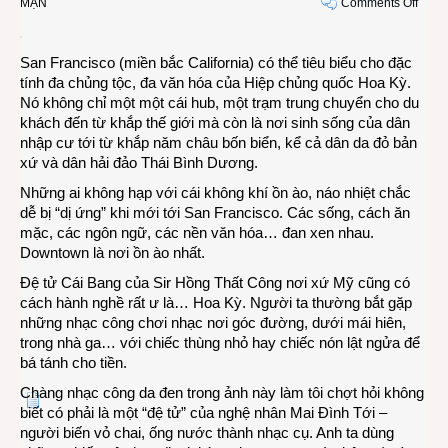
on
MẠN
Comments Off
Chàn
nhạc
San Francisco (miền bắc California) có thể tiêu biểu cho đặc
công
tính đa chủng tộc, đa văn hóa của Hiệp chủng quốc Hoa Kỳ.
lạc
Nó không chỉ một một cái hub, một trạm trung chuyển cho du
điệu
khách đến từ khắp thế giới mà còn là nơi sinh sống của dân
nơi
nhập cư tới từ khắp năm châu bốn biển, kể cả dân da đỏ bản
góc
xứ và dân hải đảo Thái Bình Dương.
phố
Cựu
Những ai không hạp với cái không khí ồn ào, náo nhiệt chắc
Kim
dễ bị “dị ứng” khi mới tới San Francisco. Các sống, cách ăn
Sơn
mặc, các ngôn ngữ, các nền văn hóa… đan xen nhau.
Downtown là nơi ồn ào nhất.
Đệ tử Cái Bang của Sir Hồng Thất Công nơi xứ Mỹ cũng có
cách hành nghề rất ư là… Hoa Kỳ. Người ta thường bắt gặp
những nhạc công chơi nhạc nơi góc đường, dưới mái hiên,
trong nhà ga… với chiếc thùng nhỏ hay chiếc nón lật ngửa để
bá tánh cho tiền.
Chàng nhạc công da đen trong ảnh này làm tôi chợt hỏi không
biết có phải là một “đệ tử” của nghệ nhân Mai Đình Tới –
người biến vỏ chai, ống nước thành nhạc cụ. Anh ta dùng