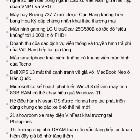
nghệ số hiện đại trong ngành Cao su Việt Nam giữa hai Tập
đoàn VNPT và VRG
Máy bay Boeing 737-7 mới được Cục Hàng không Liên
bang Hoa Kỳ cấp chứng nhận khai thác thương mại
Màn hình gaming LG UltraGear 25G590B có tốc độ “siêu
khủng” tới 1.000Hz ở FHD+
Doanh thu của các dịch vụ viễn thông và truyền hình trả phí
của Việt Nam tiếp tục gia tăng
Mẫu smartphone khái niệm không có khung viền màn hình
của Tecno
Dell XPS 13 mất thế cạnh tranh về giá với MacBook Neo ở
Hàn Quốc
Microsoft có kế hoạch phát triển WinUI 3 để làm máy tính
8GB RAM có thể chạy hiệu quả Windows 11
Hệ điều hành Nissan OS được Honda hợp tác phát triển
dùng chung cho các xe ô-tô thế hệ mới
21 showroom xe máy điện VinFast khai trương tại
Philippines
Thị trường chip nhớ DRAM toàn cầu vẫn đang tiếp tục khan
hiếm đẩy giá bộ nhớ tăng thêm