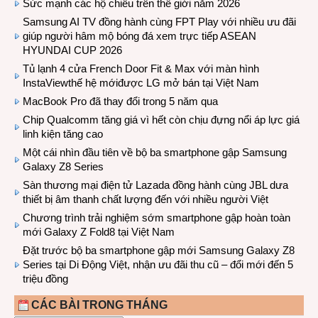
Sức mạnh các hộ chiếu trên thế giới năm 2026
Samsung AI TV đồng hành cùng FPT Play với nhiều ưu đãi
giúp người hâm mộ bóng đá xem trực tiếp ASEAN
HYUNDAI CUP 2026
Tủ lạnh 4 cửa French Door Fit & Max với màn hình
InstaViewthế hệ mớiđược LG mở bán tại Việt Nam
MacBook Pro đã thay đổi trong 5 năm qua
Chip Qualcomm tăng giá vì hết còn chịu đựng nổi áp lực giá
linh kiện tăng cao
Một cái nhìn đầu tiên về bộ ba smartphone gập Samsung
Galaxy Z8 Series
Sàn thương mại điện tử Lazada đồng hành cùng JBL dưa
thiết bị âm thanh chất lượng đến với nhiều người Việt
Chương trình trải nghiệm sớm smartphone gập hoàn toàn
mới Galaxy Z Fold8 tại Việt Nam
Đặt trước bộ ba smartphone gập mới Samsung Galaxy Z8
Series tại Di Động Việt, nhận ưu đãi thu cũ – đổi mới đến 5
triệu đồng
CÁC BÀI TRONG THÁNG