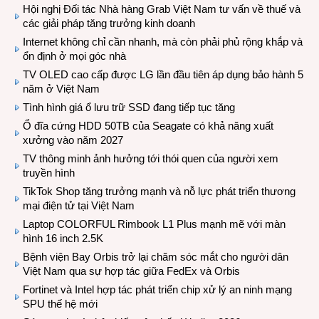
Hội nghị Đối tác Nhà hàng Grab Việt Nam tư vấn về thuế và
các giải pháp tăng trưởng kinh doanh
Internet không chỉ cần nhanh, mà còn phải phủ rộng khắp và
ổn định ở mọi góc nhà
TV OLED cao cấp được LG lần đầu tiên áp dụng bảo hành 5
năm ở Việt Nam
Tình hình giá ổ lưu trữ SSD đang tiếp tục tăng
Ổ đĩa cứng HDD 50TB của Seagate có khả năng xuất
xưởng vào năm 2027
TV thông minh ảnh hưởng tới thói quen của người xem
truyền hình
TikTok Shop tăng trưởng mạnh và nỗ lực phát triển thương
mại điện tử tại Việt Nam
Laptop COLORFUL Rimbook L1 Plus mạnh mẽ với màn
hình 16 inch 2.5K
Bệnh viện Bay Orbis trở lại chăm sóc mắt cho người dân
Việt Nam qua sự hợp tác giữa FedEx và Orbis
Fortinet và Intel hợp tác phát triển chip xử lý an ninh mạng
SPU thế hệ mới