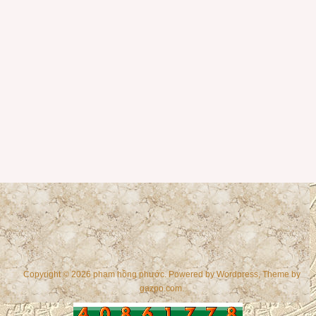
Copyright © 2026 phạm hồng phước. Powered by
Wordpress
, Theme by
gazpo.com
.