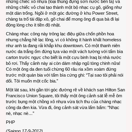
những chiếc xô nhựa (loại thùng đựng sơn nước bên ta) và
những chiếc vỏ chai tạo thành một bộ nhạc cụ gõ, giống như
một dàn trống. Ngồi ở một góc đường ở khu Power Street,
chàng ta trổ tài đập xô, gõ chai để mong ông đi qua bà đi lại
động lòng cho ít tiền độ nhật.
Chàng nhạc công này trông lạc điệu giữa chốn phồn hoa
nhưng chẳng hề lạc lõng, vì có không ít hành khất homeless
như anh ta đang rải khắp khu downtown. Có một thanh niên
nước da trắng ốm đứng tựa vào một vách tường với tẩm bìa
carton trước ngực cho biết là một cựu binh Iraq bị nhà nước
bỏ rơi. Thấy cảnh này ai còn dám nhập ngũ tòng chinh nữa!
Có một ông da đen tuổi chừng 60 râu ria xồm xoàm đứng
trước một quán bia với tấm bìa cứng ghi: “Tại sao tôi phải nói
dối. Tôi muốn một cốc bia.”
Một lát sau, khi gần tới góc đường rẽ về khách sạn Hilton San
Francisco Union Square, tôi thấy một ông cảnh sát lễ mễ ôm
trước bụng một chồng xô nhựa vừa tịch thu của chàng nhạc
công da đen kia. Vừa đi, ông cảnh sát vừa lẩm bẩm: “Nhạc
nè, nhạc nè…”
PHP
(Saigon 17-9-2012)