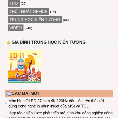
THƠ
(20)
THỦ THUẬT OFFICE
(14)
TRUNG HỌC KIẾN TƯỜNG
(64)
VIDEO
(240)
GIA ĐÌNH TRUNG HỌC KIẾN TƯỜNG
CÁC BÀI MỚI
Màn hình OLED 27 inch 4K 120Hz đầu tiên trên thế giới
dùng công nghệ in phun inkjet của MSI và TCL
Hợp tác chiến lược phát triển mô hình khu công nghiệp công