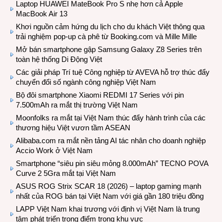
Laptop HUAWEI MateBook Pro S nhẹ hơn cả Apple
MacBook Air 13
Khơi nguồn cảm hứng du lịch cho du khách Việt thông qua
trải nghiệm pop-up cà phê từ Booking.com và Mille Mille
Mở bán smartphone gập Samsung Galaxy Z8 Series trên
toàn hệ thống Di Động Việt
Các giải pháp Trí tuệ Công nghiệp từ AVEVA hỗ trợ thúc đẩy
chuyển đổi số ngành công nghiệp Việt Nam
Bộ đôi smartphone Xiaomi REDMI 17 Series với pin
7.500mAh ra mắt thị trường Việt Nam
Moonfolks ra mắt tại Việt Nam thúc đẩy hành trình của các
thương hiệu Việt vươn tầm ASEAN
Alibaba.com ra mắt nền tảng AI tác nhân cho doanh nghiệp
Accio Work ở Việt Nam
Smartphone “siêu pin siêu mỏng 8.000mAh” TECNO POVA
Curve 2 5Gra mắt tại Việt Nam
ASUS ROG Strix SCAR 18 (2026) – laptop gaming mạnh
nhất của ROG bán tại Việt Nam với giá gần 180 triệu đồng
LAPP Việt Nam khai trương với định vị Việt Nam là trung
tâm phát triển trọng điểm trong khu vực