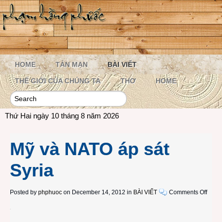
HOME
TẢN MẠN
BÀI VIẾT
THẾ GIỚI CỦA CHÚNG TA
THƠ
HOME
Thứ Hai ngày 10 tháng 8 năm 2026
Mỹ và NATO áp sát
Syria
on
Posted by
phphuoc
on December 14, 2012 in
BÀI VIẾT
Comments Off
Mỹ
và
NAT