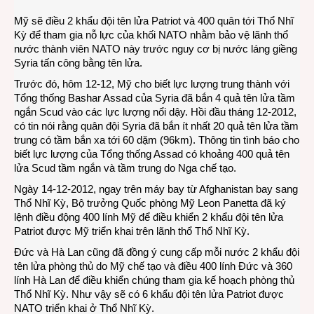
áp
Mỹ sẽ điều 2 khẩu đội tên lửa Patriot và 400 quân tới Thổ Nhĩ
sát
Kỳ để tham gia nỗ lực của khối NATO nhằm bảo vệ lãnh thổ
Syria
nước thành viên NATO này trước nguy cơ bị nước láng giềng
Syria tấn công bằng tên lửa.
Trước đó, hôm 12-12, Mỹ cho biết lực lượng trung thành với
Tổng thống Bashar Assad của Syria đã bắn 4 quả tên lửa tầm
ngắn Scud vào các lực lượng nổi dậy. Hồi đầu tháng 12-2012,
có tin nói rằng quân đội Syria đã bắn ít nhất 20 quả tên lửa tầm
trung có tầm bắn xa tới 60 dặm (96km). Thông tin tình báo cho
biết lực lượng của Tổng thống Assad có khoảng 400 quả tên
lửa Scud tầm ngắn và tầm trung do Nga chế tạo.
Ngày 14-12-2012, ngay trên máy bay từ Afghanistan bay sang
Thổ Nhĩ Kỳ, Bộ trưởng Quốc phòng Mỹ Leon Panetta đã ký
lệnh điều động 400 lính Mỹ để điều khiển 2 khẩu đội tên lửa
Patriot được Mỹ triển khai trên lãnh thổ Thổ Nhĩ Kỳ.
Đức và Hà Lan cũng đã đồng ý cung cấp mỗi nước 2 khẩu đội
tên lửa phòng thủ do Mỹ chế tạo và điều 400 lính Đức và 360
lính Hà Lan để điều khiển chúng tham gia kế hoạch phòng thủ
Thổ Nhĩ Kỳ. Như vậy sẽ có 6 khẩu đội tên lửa Patriot được
NATO triển khai ở Thổ Nhĩ Kỳ.