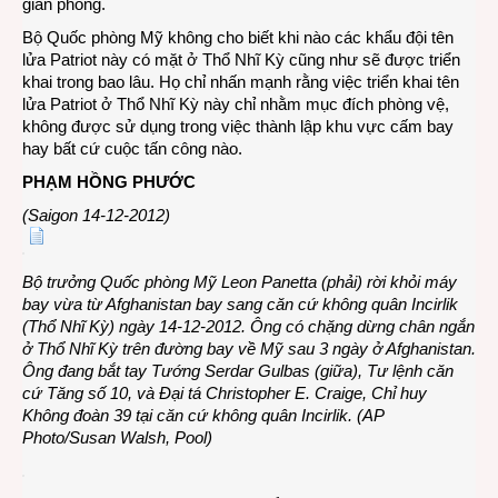
giàn phóng.
Bộ Quốc phòng Mỹ không cho biết khi nào các khẩu đội tên
lửa Patriot này có mặt ở Thổ Nhĩ Kỳ cũng như sẽ được triển
khai trong bao lâu. Họ chỉ nhấn mạnh rằng việc triển khai tên
lửa Patriot ở Thổ Nhĩ Kỳ này chỉ nhằm mục đích phòng vệ,
không được sử dụng trong việc thành lập khu vực cấm bay
hay bất cứ cuộc tấn công nào.
PHẠM HỒNG PHƯỚC
(Saigon 14-12-2012)
Bộ trưởng Quốc phòng Mỹ Leon Panetta (phải) rời khỏi máy
bay vừa từ Afghanistan bay sang căn cứ không quân Incirlik
(Thổ Nhĩ Kỳ) ngày 14-12-2012. Ông có chặng dừng chân ngắn
ở Thổ Nhĩ Kỳ trên đường bay về Mỹ sau 3 ngày ở Afghanistan.
Ông đang bắt tay Tướng Serdar Gulbas (giữa), Tư lệnh căn
cứ Tăng số 10, và Đại tá Christopher E. Craige, Chỉ huy
Không đoàn 39 tại căn cứ không quân Incirlik. (AP
Photo/Susan Walsh, Pool)