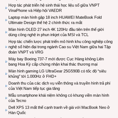
Hợp tác phát triển hệ sinh thái học liệu số giữa VNPT
VinaPhone và Hiệp hội VAEDR
Laptop màn hình gập 18 inch HUAWEI MateBook Fold
Ultimate Design thế hệ 2 chính thức ra mắt
Màn hình OLED 27 inch 4K 120Hz đầu tiên trên thế giới
dùng công nghệ in phun inkjet của MSI và TCL
Hợp tác chiến lược phát triển mô hình khu công nghiệp công
nghệ số hiện đại trong ngành Cao su Việt Nam giữa hai Tập
đoàn VNPT và VRG
Máy bay Boeing 737-7 mới được Cục Hàng không Liên
bang Hoa Kỳ cấp chứng nhận khai thác thương mại
Màn hình gaming LG UltraGear 25G590B có tốc độ “siêu
khủng” tới 1.000Hz ở FHD+
Doanh thu của các dịch vụ viễn thông và truyền hình trả phí
của Việt Nam tiếp tục gia tăng
Mẫu smartphone khái niệm không có khung viền màn hình
của Tecno
Dell XPS 13 mất thế cạnh tranh về giá với MacBook Neo ở
Hàn Quốc