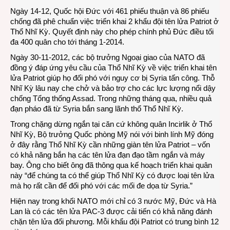
Ngày 14-12, Quốc hội Đức với 461 phiếu thuận và 86 phiếu
chống đã phê chuẩn việc triển khai 2 khẩu đội tên lửa Patriot ở
Thổ Nhĩ Kỳ. Quyết định này cho phép chính phủ Đức điều tối
đa 400 quân cho tới tháng 1-2014.
Ngày 30-11-2012, các bộ trưởng Ngoại giao của NATO đã
đồng ý đáp ứng yêu cầu của Thổ Nhĩ Kỳ về việc triển khai tên
lửa Patriot giúp họ đối phó với nguy cơ bị Syria tấn công. Thỗ
Nhĩ Kỳ lâu nay che chở và bảo trợ cho các lực lượng nổi dậy
chống Tổng thống Assad. Trong những tháng qua, nhiều quả
đạn pháo đã từ Syria bắn sang lãnh thổ Thổ Nhĩ Kỳ.
Trong chặng dừng ngắn tại căn cứ không quân Incirlik ở Thổ
Nhĩ Kỳ, Bộ trưởng Quốc phòng Mỹ nói với binh lính Mỹ đóng
ở đây rằng Thổ Nhĩ Kỳ cần những giàn tên lửa Patriot – vốn
có khả năng bắn hạ các tên lửa đạn đạo tầm ngắn và máy
bay. Ông cho biết ông đã thông qua kế hoạch triển khai quân
này “để chúng ta có thể giúp Thổ Nhĩ Kỳ có được loại tên lửa
mà họ rất cần để đối phó với các mối đe dọa từ Syria.”
Hiện nay trong khối NATO mới chỉ có 3 nước Mỹ, Đức và Hà
Lan là có các tên lửa PAC-3 được cải tiến có khả năng đánh
chặn tên lửa đối phương. Mỗi khẩu đội Patriot có trung bình 12