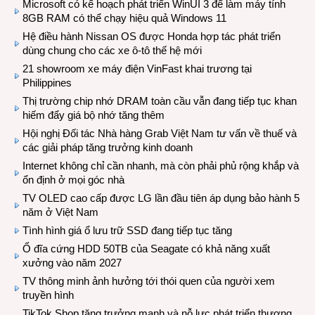
Microsoft có kế hoạch phát triển WinUI 3 để làm máy tính
8GB RAM có thể chạy hiệu quả Windows 11
Hệ điều hành Nissan OS được Honda hợp tác phát triển
dùng chung cho các xe ô-tô thế hệ mới
21 showroom xe máy điện VinFast khai trương tại
Philippines
Thị trường chip nhớ DRAM toàn cầu vẫn đang tiếp tục khan
hiếm đẩy giá bộ nhớ tăng thêm
Hội nghị Đối tác Nhà hàng Grab Việt Nam tư vấn về thuế và
các giải pháp tăng trưởng kinh doanh
Internet không chỉ cần nhanh, mà còn phải phủ rộng khắp và
ổn định ở mọi góc nhà
TV OLED cao cấp được LG lần đầu tiên áp dụng bảo hành 5
năm ở Việt Nam
Tình hình giá ổ lưu trữ SSD đang tiếp tục tăng
Ổ đĩa cứng HDD 50TB của Seagate có khả năng xuất
xưởng vào năm 2027
TV thông minh ảnh hưởng tới thói quen của người xem
truyền hình
TikTok Shop tăng trưởng mạnh và nỗ lực phát triển thương