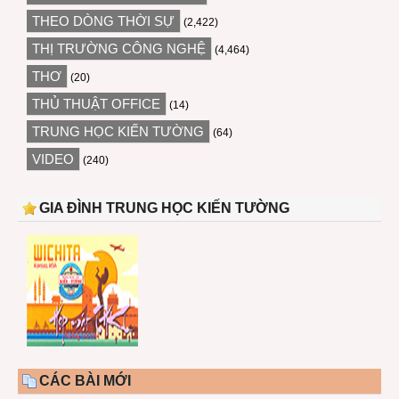
THEO DÒNG THỜI SỰ
(2,422)
THỊ TRƯỜNG CÔNG NGHỆ
(4,464)
THƠ
(20)
THỦ THUẬT OFFICE
(14)
TRUNG HỌC KIẾN TƯỜNG
(64)
VIDEO
(240)
GIA ĐÌNH TRUNG HỌC KIẾN TƯỜNG
CÁC BÀI MỚI