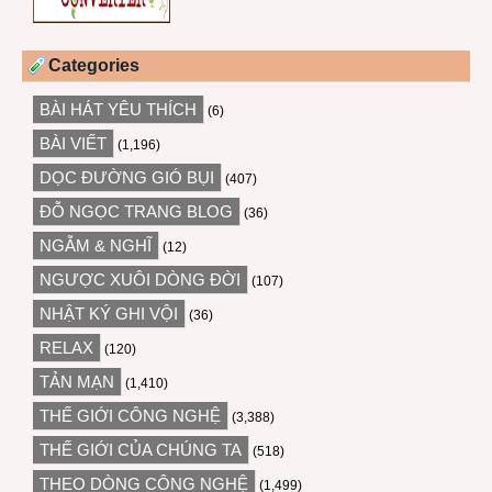
Categories
BÀI HÁT YÊU THÍCH
(6)
BÀI VIẾT
(1,196)
DỌC ĐƯỜNG GIÓ BỤI
(407)
ĐỖ NGỌC TRANG BLOG
(36)
NGẪM & NGHĨ
(12)
NGƯỢC XUÔI DÒNG ĐỜI
(107)
NHẬT KÝ GHI VỘI
(36)
RELAX
(120)
TẢN MẠN
(1,410)
THẾ GIỚI CÔNG NGHỆ
(3,388)
THẾ GIỚI CỦA CHÚNG TA
(518)
THEO DÒNG CÔNG NGHỆ
(1,499)