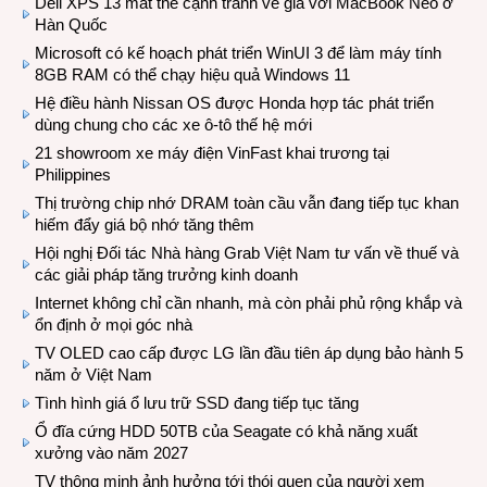
Dell XPS 13 mất thế cạnh tranh về giá với MacBook Neo ở
Hàn Quốc
Microsoft có kế hoạch phát triển WinUI 3 để làm máy tính
8GB RAM có thể chạy hiệu quả Windows 11
Hệ điều hành Nissan OS được Honda hợp tác phát triển
dùng chung cho các xe ô-tô thế hệ mới
21 showroom xe máy điện VinFast khai trương tại
Philippines
Thị trường chip nhớ DRAM toàn cầu vẫn đang tiếp tục khan
hiếm đẩy giá bộ nhớ tăng thêm
Hội nghị Đối tác Nhà hàng Grab Việt Nam tư vấn về thuế và
các giải pháp tăng trưởng kinh doanh
Internet không chỉ cần nhanh, mà còn phải phủ rộng khắp và
ổn định ở mọi góc nhà
TV OLED cao cấp được LG lần đầu tiên áp dụng bảo hành 5
năm ở Việt Nam
Tình hình giá ổ lưu trữ SSD đang tiếp tục tăng
Ổ đĩa cứng HDD 50TB của Seagate có khả năng xuất
xưởng vào năm 2027
TV thông minh ảnh hưởng tới thói quen của người xem