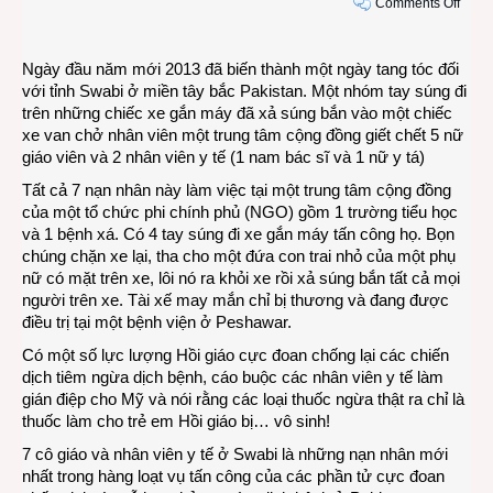
on
Comments Off
Cái
ác
Ngày đầu năm mới 2013 đã biến thành một ngày tang tóc đối
chẳn
với tỉnh Swabi ở miền tây bắc Pakistan. Một nhóm tay súng đi
chừa
trên những chiếc xe gắn máy đã xả súng bắn vào một chiếc
ngày
xe van chở nhân viên một trung tâm cộng đồng giết chết 5 nữ
tết
giáo viên và
2 nhân viên y tế (1 nam bác sĩ và 1 nữ y tá)
và
ngườ
Tất cả 7 nạn nhân này làm việc tại một trung tâm cộng đồng
làm
của một tổ chức phi chính phủ (NGO) gồm 1 trường tiểu học
từ
và 1 bệnh xá. Có 4 tay súng đi xe gắn máy tấn công họ. Bọn
thiện
chúng chặn xe lại, tha cho một đứa con trai nhỏ của một phụ
nữ có mặt trên xe, lôi nó ra khỏi xe rồi xả súng bắn tất cả mọi
người trên xe. Tài xế may mắn chỉ bị thương và đang được
điều trị tại một bệnh viện ở Peshawar.
Có một số lực lượng Hồi giáo cực đoan chống lại các chiến
dịch tiêm ngừa dịch bệnh, cáo buộc các nhân viên y tế làm
gián điệp cho Mỹ và nói rằng các loại thuốc ngừa thật ra chỉ là
thuốc làm cho trẻ em Hồi giáo bị… vô sinh!
7 cô giáo và nhân viên y tế ở Swabi là những nạn nhân mới
nhất trong hàng loạt vụ tấn công của các phần tử cực đoan