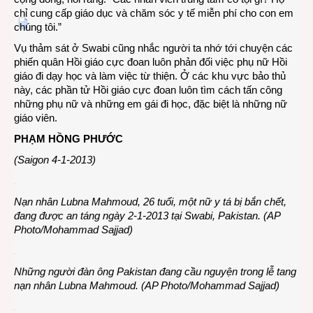
chỉ cung cấp giáo dục và chăm sóc y tế miễn phí cho con em
chúng tôi.”
Vụ thảm sát ở Swabi cũng nhắc người ta nhớ tới chuyện các
phiến quân Hồi giáo cực đoan luôn phản đối việc phụ nữ Hồi
giáo đi dạy học và làm việc từ thiện. Ở các khu vực bảo thủ
này, các phần tử Hồi giáo cực đoan luôn tìm cách tấn công
những phụ nữ và những em gái đi học, đặc biệt là những nữ
giáo viên.
PHẠM HỒNG PHƯỚC
(Saigon 4-1-2013)
Nạn nhân Lubna Mahmoud, 26 tuổi, một nữ y tá bị bắn chết,
đang được an táng ngày 2-1-2013 tại Swabi, Pakistan. (AP
Photo/Mohammad Sajjad)
Những người đàn ông Pakistan đang cầu nguyện trong lễ tang
nạn nhân Lubna Mahmoud. (AP Photo/Mohammad Sajjad)