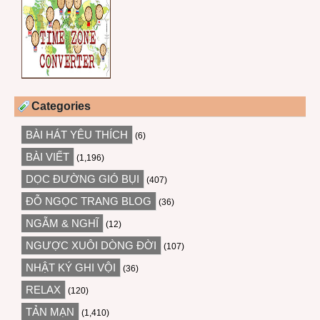
Categories
BÀI HÁT YÊU THÍCH
(6)
BÀI VIẾT
(1,196)
DỌC ĐƯỜNG GIÓ BỤI
(407)
ĐỖ NGỌC TRANG BLOG
(36)
NGẪM & NGHĨ
(12)
NGƯỢC XUÔI DÒNG ĐỜI
(107)
NHẬT KÝ GHI VỘI
(36)
RELAX
(120)
TẢN MẠN
(1,410)