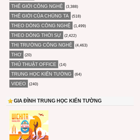
THẾ GIỚI CÔNG NGHỆ
(3,388)
THẾ GIỚI CỦA CHÚNG TA
(518)
THEO DÒNG CÔNG NGHỆ
(1,499)
THEO DÒNG THỜI SỰ
(2,422)
THỊ TRƯỜNG CÔNG NGHỆ
(4,463)
THƠ
(20)
THỦ THUẬT OFFICE
(14)
TRUNG HỌC KIẾN TƯỜNG
(64)
VIDEO
(240)
GIA ĐÌNH TRUNG HỌC KIẾN TƯỜNG