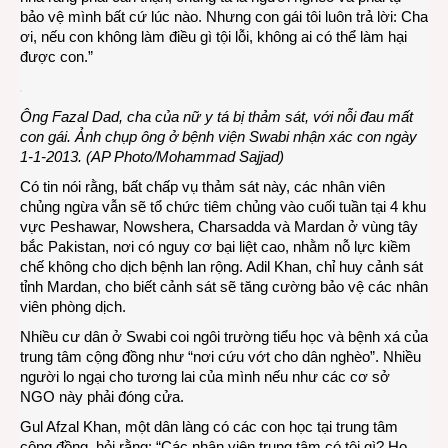
bảo vệ mình bất cứ lúc nào. Nhưng con gái tôi luôn trả lời: Cha
ơi, nếu con không làm điều gì tội lỗi, không ai có thể làm hại
được con.”
Ông Fazal Dad, cha của nữ y tá bị thảm sát, với nỗi đau mất
con gái. Ảnh chụp ông ở bệnh viện Swabi nhận xác con ngày
1-1-2013. (AP Photo/Mohammad Sajjad)
Có tin nói rằng, bất chấp vụ thảm sát này, các nhân viên
chủng ngừa vẫn sẽ tổ chức tiêm chủng vào cuối tuần tại 4 khu
vực Peshawar, Nowshera, Charsadda và Mardan ở vùng tây
bắc Pakistan, nơi có nguy cơ bại liệt cao, nhằm nỗ lực kiềm
chế không cho dịch bệnh lan rộng. Adil Khan, chỉ huy cảnh sát
tỉnh Mardan, cho biết cảnh sát sẽ tăng cường bảo vệ các nhân
viên phòng dịch.
Nhiều cư dân ở Swabi coi ngôi trường tiểu học và bệnh xá của
trung tâm cộng đồng như “nơi cứu vớt cho dân nghèo”. Nhiều
người lo ngại cho tương lai của mình nếu như các cơ sở
NGO này phải đóng cửa.
Gul Afzal Khan, một dân làng có các con học tại trung tâm
cộng đồng, hỏi rằng: “Các nhân viên trung tâm có tội gì? Họ