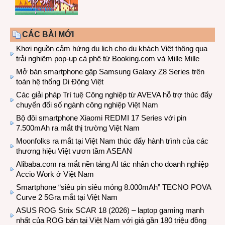
CÁC BÀI MỚI
Khơi nguồn cảm hứng du lịch cho du khách Việt thông qua
trải nghiệm pop-up cà phê từ Booking.com và Mille Mille
Mở bán smartphone gập Samsung Galaxy Z8 Series trên
toàn hệ thống Di Động Việt
Các giải pháp Trí tuệ Công nghiệp từ AVEVA hỗ trợ thúc đẩy
chuyển đổi số ngành công nghiệp Việt Nam
Bộ đôi smartphone Xiaomi REDMI 17 Series với pin
7.500mAh ra mắt thị trường Việt Nam
Moonfolks ra mắt tại Việt Nam thúc đẩy hành trình của các
thương hiệu Việt vươn tầm ASEAN
Alibaba.com ra mắt nền tảng AI tác nhân cho doanh nghiệp
Accio Work ở Việt Nam
Smartphone “siêu pin siêu mỏng 8.000mAh” TECNO POVA
Curve 2 5Gra mắt tại Việt Nam
ASUS ROG Strix SCAR 18 (2026) – laptop gaming mạnh
nhất của ROG bán tại Việt Nam với giá gần 180 triệu đồng