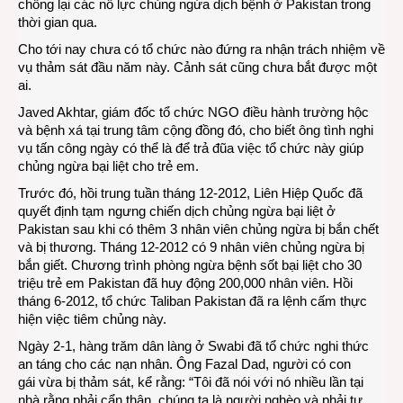
chống lại các nỗ lực chủng ngừa dịch bệnh ở Pakistan trong
thời gian qua.
Cho tới nay chưa có tổ chức nào đứng ra nhận trách nhiệm về
vụ thảm sát đầu năm này. Cảnh sát cũng chưa bắt được một
ai.
Javed Akhtar, giám đốc tổ chức NGO điều hành trường hộc
và bệnh xá tại trung tâm cộng đồng đó, cho biết ông tình nghi
vụ tấn công ngày có thể là để trả đũa việc tổ chức này giúp
chủng ngừa bại liệt cho trẻ em.
Trước đó, hồi trung tuần tháng 12-2012, Liên Hiệp Quốc đã
quyết định tạm ngưng chiến dịch chủng ngừa bại liệt ở
Pakistan sau khi có thêm 3 nhân viên chủng ngừa bị bắn chết
và bị thương. Tháng 12-2012 có 9 nhân viên chủng ngừa bị
bắn giết. Chương trình phòng ngừa bệnh sốt bại liệt cho 30
triệu trẻ em Pakistan đã huy động 200,000 nhân viên. Hồi
tháng 6-2012, tổ chức Taliban Pakistan đã ra lệnh cấm thực
hiện việc tiêm chủng này.
Ngày 2-1, hàng trăm dân làng ở Swabi đã tổ chức nghi thức
an táng cho các nạn nhân. Ông Fazal Dad, người có con
gái vừa bị thảm sát, kể rằng: “Tôi đã nói với nó nhiều lần tại
nhà rằng phải cẩn thận, chúng ta là người nghèo và phải tự