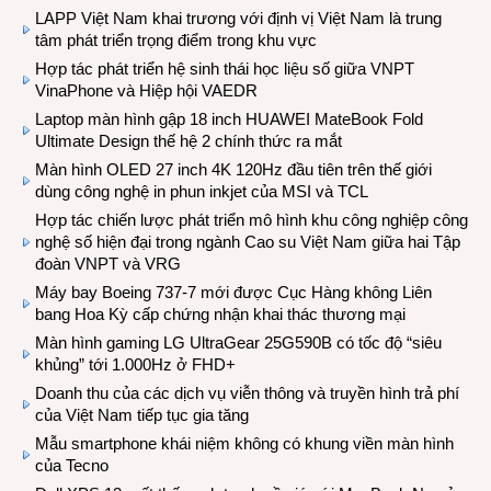
LAPP Việt Nam khai trương với định vị Việt Nam là trung
tâm phát triển trọng điểm trong khu vực
Hợp tác phát triển hệ sinh thái học liệu số giữa VNPT
VinaPhone và Hiệp hội VAEDR
Laptop màn hình gập 18 inch HUAWEI MateBook Fold
Ultimate Design thế hệ 2 chính thức ra mắt
Màn hình OLED 27 inch 4K 120Hz đầu tiên trên thế giới
dùng công nghệ in phun inkjet của MSI và TCL
Hợp tác chiến lược phát triển mô hình khu công nghiệp công
nghệ số hiện đại trong ngành Cao su Việt Nam giữa hai Tập
đoàn VNPT và VRG
Máy bay Boeing 737-7 mới được Cục Hàng không Liên
bang Hoa Kỳ cấp chứng nhận khai thác thương mại
Màn hình gaming LG UltraGear 25G590B có tốc độ “siêu
khủng” tới 1.000Hz ở FHD+
Doanh thu của các dịch vụ viễn thông và truyền hình trả phí
của Việt Nam tiếp tục gia tăng
Mẫu smartphone khái niệm không có khung viền màn hình
của Tecno