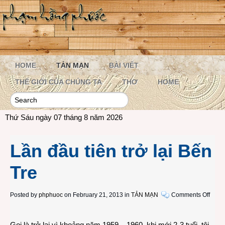
HOME
TẢN MẠN
BÀI VIẾT
THẾ GIỚI CỦA CHÚNG TA
THƠ
HOME
Thứ Sáu ngày 07 tháng 8 năm 2026
Lần đầu tiên trở lại Bến
Tre
on
Posted by
phphuoc
on February 21, 2013 in
TẢN MẠN
Comments Off
Lần
đầu
Gọi là trở lại vì khoảng năm 1959 – 1960, khi mới 2-3 tuổi, tôi
tiên