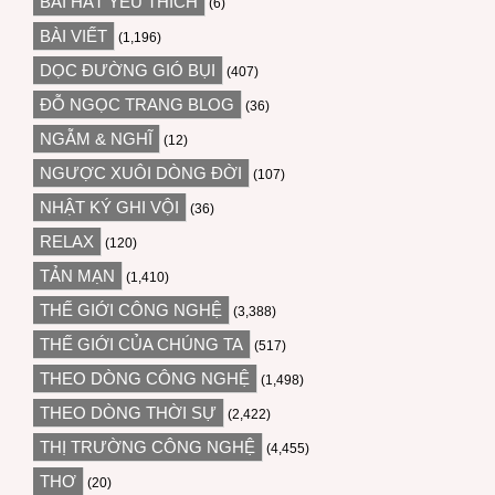
BÀI HÁT YÊU THÍCH
(6)
BÀI VIẾT
(1,196)
DỌC ĐƯỜNG GIÓ BỤI
(407)
ĐỖ NGỌC TRANG BLOG
(36)
NGẪM & NGHĨ
(12)
NGƯỢC XUÔI DÒNG ĐỜI
(107)
NHẬT KÝ GHI VỘI
(36)
RELAX
(120)
TẢN MẠN
(1,410)
THẾ GIỚI CÔNG NGHỆ
(3,388)
THẾ GIỚI CỦA CHÚNG TA
(517)
THEO DÒNG CÔNG NGHỆ
(1,498)
THEO DÒNG THỜI SỰ
(2,422)
THỊ TRƯỜNG CÔNG NGHỆ
(4,455)
THƠ
(20)