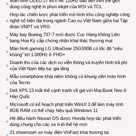
Màn hình OLED 27 inch 4K 120Hz đầu tiên trên thế giới
dùng công nghệ in phun inkjet của MSI và TCL
Hợp tác chiến lược phát triển mô hình khu công nghiệp công
nghệ số hiện đại trong ngành Cao su Việt Nam giữa hai Tập
đoàn VNPT và VRG
Máy bay Boeing 737-7 mới được Cục Hàng không Liên
bang Hoa Kỳ cấp chứng nhận khai thác thương mại
Màn hình gaming LG UltraGear 25G590B có tốc độ “siêu
khủng” tới 1.000Hz ở FHD+
Doanh thu của các dịch vụ viễn thông và truyền hình trả phí
của Việt Nam tiếp tục gia tăng
Mẫu smartphone khái niệm không có khung viền màn hình
của Tecno
Dell XPS 13 mất thế cạnh tranh về giá với MacBook Neo ở
Hàn Quốc
Microsoft có kế hoạch phát triển WinUI 3 để làm máy tính
8GB RAM có thể chạy hiệu quả Windows 11
Hệ điều hành Nissan OS được Honda hợp tác phát triển
dùng chung cho các xe ô-tô thế hệ mới
21 showroom xe máy điện VinFast khai trương tại