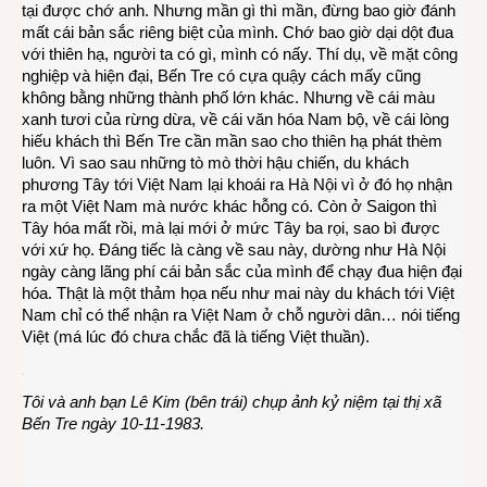
tại được chớ anh. Nhưng mần gì thì mần, đừng bao giờ đánh
mất cái bản sắc riêng biệt của mình. Chớ bao giờ dại dột đua
với thiên hạ, người ta có gì, mình có nấy. Thí dụ, về mặt công
nghiệp và hiện đại, Bến Tre có cựa quậy cách mấy cũng
không bằng những thành phố lớn khác. Nhưng về cái màu
xanh tươi của rừng dừa, về cái văn hóa Nam bộ, về cái lòng
hiếu khách thì Bến Tre cần mần sao cho thiên hạ phát thèm
luôn. Vì sao sau những tò mò thời hậu chiến, du khách
phương Tây tới Việt Nam lại khoái ra Hà Nội vì ở đó họ nhận
ra một Việt Nam mà nước khác hỗng có. Còn ở Saigon thì
Tây hóa mất rồi, mà lại mới ở mức Tây ba rọi, sao bì được
với xứ họ. Đáng tiếc là càng về sau này, dường như Hà Nội
ngày càng lãng phí cái bản sắc của mình để chạy đua hiện đại
hóa. Thật là một thảm họa nếu như mai này du khách tới Việt
Nam chỉ có thể nhận ra Việt Nam ở chỗ người dân… nói tiếng
Việt (má lúc đó chưa chắc đã là tiếng Việt thuần).
Tôi và anh bạn Lê Kim (bên trái) chụp ảnh kỷ niệm tại thị xã
Bến Tre ngày 10-11-1983.