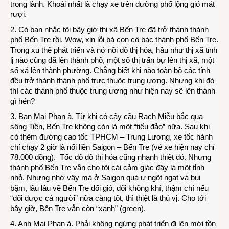
trong lành. Khoái nhất là chạy xe trên đường phố lộng gió mát
rượi.
2. Có bạn nhắc tôi bây giờ thị xã Bến Tre đã trở thành thành
phố Bến Tre rồi. Wow, xin lỗi bà con cô bác thành phố Bến Tre.
Trong xu thế phát triển và nở nồi đô thị hóa, hầu như thị xã tỉnh
lị nào cũng đã lên thành phố, một số thị trấn bự lên thị xã, một
số xả lên thành phường. Chẳng biết khi nào toàn bộ các tỉnh
đều trở thành thành phố trực thuộc trung ương. Nhưng khi đó
thì các thành phố thuộc trung ương như hiện nay sẽ lên thành
gì hén?
3. Bạn Mai Phan à. Từ khi có cây cầu Rạch Miễu bắc qua
sông Tiền, Bến Tre không còn là một “tiểu đảo” nữa. Sau khi
có thêm đường cao tốc TPHCM – Trung Lương, xe tốc hành
chỉ chạy 2 giờ là nối liền Saigon – Bến Tre (vé xe hiện nay chỉ
78.000 đồng). Tốc độ đô thị hóa cũng nhanh thiệt đó. Nhưng
thành phố Bến Tre vẫn cho tôi cái cảm giác đây là một tỉnh
nhỏ. Nhưng nhờ vậy mà ở Saigon quá ư ngột ngạt và bụi
bặm, lâu lâu về Bến Tre đổi gió, đổi không khí, thậm chí nếu
“đổi được cả người” nữa càng tốt, thì thiệt là thú vị. Cho tới
bây giờ, Bến Tre vẫn còn “xanh” (green).
4. Anh Mai Phan à. Phải không ngừng phát triển đi lên mới tồn