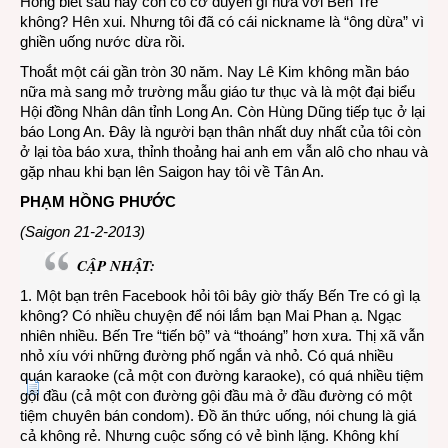
Hỗng biết sau này còn có cơ duyên gì nữa với Bến Tre
không? Hên xui. Nhưng tôi đã có cái nickname là “ông dừa” vì
ghiền uống nước dừa rồi.
Thoắt một cái gần tròn 30 năm. Nay Lê Kim không mần báo
nữa mà sang mở trường mẫu giáo tư thục và là một đại biểu
Hội đồng Nhân dân tỉnh Long An. Còn Hùng Dũng tiếp tục ở lại
báo Long An. Đây là người bạn thân nhất duy nhất của tôi còn
ở lại tòa báo xưa, thỉnh thoảng hai anh em vẫn alô cho nhau và
gặp nhau khi bạn lên Saigon hay tôi về Tân An.
PHẠM HỒNG PHƯỚC
(Saigon 21-2-2013)
CẬP NHẬT:
1. Một bạn trên Facebook hỏi tôi bây giờ thấy Bến Tre có gì lạ
không? Có nhiều chuyện để nói lắm bạn Mai Phan ạ. Ngạc
nhiên nhiều. Bến Tre “tiến bộ” và “thoáng” hơn xưa. Thị xã vẫn
nhỏ xíu với những đường phố ngắn và nhỏ. Có quá nhiều
quán karaoke (cả một con đường karaoke), có quá nhiều tiệm
gội đầu (cả một con đường gội đầu mà ở đầu đường có một
tiệm chuyên bán condom). Đồ ăn thức uống, nói chung là giá
cả không rẻ. Nhưng cuộc sống có vẻ bình lặng. Không khí