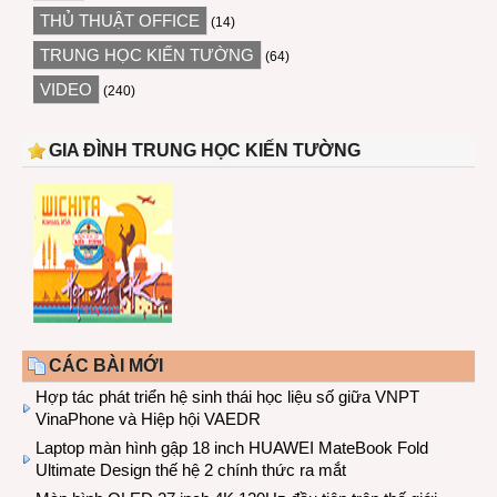
THỦ THUẬT OFFICE
(14)
TRUNG HỌC KIẾN TƯỜNG
(64)
VIDEO
(240)
GIA ĐÌNH TRUNG HỌC KIẾN TƯỜNG
CÁC BÀI MỚI
Hợp tác phát triển hệ sinh thái học liệu số giữa VNPT
VinaPhone và Hiệp hội VAEDR
Laptop màn hình gập 18 inch HUAWEI MateBook Fold
Ultimate Design thế hệ 2 chính thức ra mắt