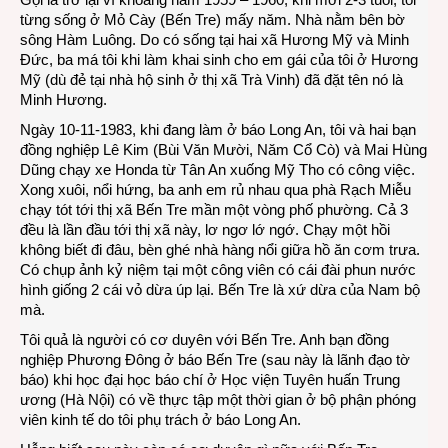
từng sống ở Mỏ Cày (Bến Tre) mấy năm. Nhà nằm bên bờ
trở
sông Hàm Luông. Do có sống tại hai xã Hương Mỹ và Minh
lại
Đức, ba má tôi khi làm khai sinh cho em gái của tôi ở Hương
Bến
Mỹ (dù đẻ tại nhà hộ sinh ở thị xã Trà Vinh) đã đặt tên nó là
Tre
Minh Hương.
Ngày 10-11-1983, khi đang làm ở báo Long An, tôi và hai bạn
đồng nghiệp Lê Kim (Bùi Văn Mười, Năm Cổ Cò) và Mai Hùng
Dũng chạy xe Honda từ Tân An xuống Mỹ Tho có công việc.
Xong xuôi, nổi hứng, ba anh em rủ nhau qua phà Rạch Miễu
chạy tót tới thị xã Bến Tre mần một vòng phố phường. Cả 3
đều là lần đầu tới thị xã này, lơ ngơ lớ ngớ. Chạy một hồi
không biết đi đâu, bèn ghé nhà hàng nổi giữa hồ ăn cơm trưa.
Có chụp ảnh kỷ niệm tại một công viên có cái đài phun nước
hình giống 2 cái vỏ dừa úp lại. Bến Tre là xứ dừa của Nam bộ
mà.
Tôi quả là người có cơ duyên với Bến Tre. Anh bạn đồng
nghiệp Phương Đông ở báo Bến Tre (sau này là lãnh đạo tờ
báo) khi học đại học báo chí ở Học viện Tuyên huấn Trung
ương (Hà Nội) có về thực tập một thời gian ở bộ phận phóng
viên kinh tế do tôi phụ trách ở báo Long An.