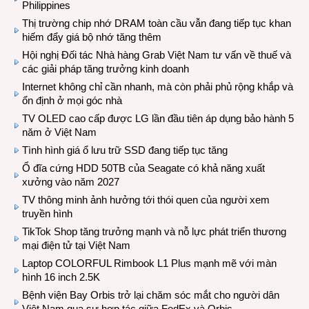
Philippines
Thị trường chip nhớ DRAM toàn cầu vẫn đang tiếp tục khan
hiếm đẩy giá bộ nhớ tăng thêm
Hội nghị Đối tác Nhà hàng Grab Việt Nam tư vấn về thuế và
các giải pháp tăng trưởng kinh doanh
Internet không chỉ cần nhanh, mà còn phải phủ rộng khắp và
ổn định ở mọi góc nhà
TV OLED cao cấp được LG lần đầu tiên áp dụng bảo hành 5
năm ở Việt Nam
Tình hình giá ổ lưu trữ SSD đang tiếp tục tăng
Ổ đĩa cứng HDD 50TB của Seagate có khả năng xuất
xưởng vào năm 2027
TV thông minh ảnh hưởng tới thói quen của người xem
truyền hình
TikTok Shop tăng trưởng mạnh và nỗ lực phát triển thương
mại điện tử tại Việt Nam
Laptop COLORFUL Rimbook L1 Plus mạnh mẽ với màn
hình 16 inch 2.5K
Bệnh viện Bay Orbis trở lại chăm sóc mắt cho người dân
Việt Nam qua sự hợp tác giữa FedEx và Orbis