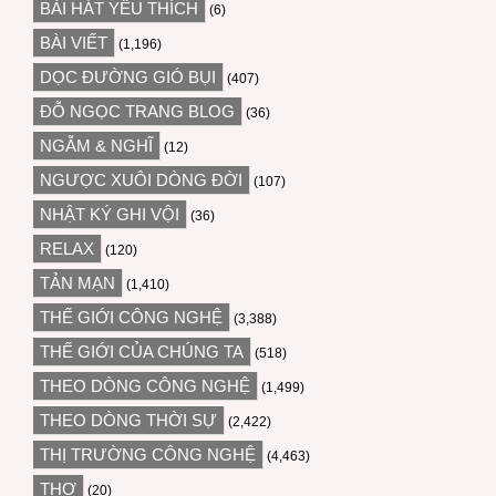
BÀI HÁT YÊU THÍCH
(6)
BÀI VIẾT
(1,196)
DỌC ĐƯỜNG GIÓ BỤI
(407)
ĐỖ NGỌC TRANG BLOG
(36)
NGẪM & NGHĨ
(12)
NGƯỢC XUÔI DÒNG ĐỜI
(107)
NHẬT KÝ GHI VỘI
(36)
RELAX
(120)
TẢN MẠN
(1,410)
THẾ GIỚI CÔNG NGHỆ
(3,388)
THẾ GIỚI CỦA CHÚNG TA
(518)
THEO DÒNG CÔNG NGHỆ
(1,499)
THEO DÒNG THỜI SỰ
(2,422)
THỊ TRƯỜNG CÔNG NGHỆ
(4,463)
THƠ
(20)