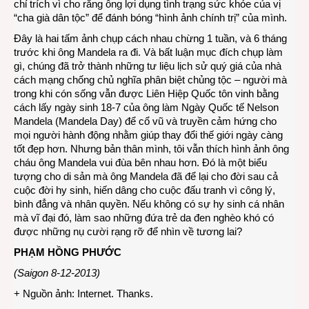
chỉ trích vì cho rằng ông lợi dụng tình trạng sức khỏe của vị
“cha già dân tộc” để đánh bóng “hình ảnh chính trị” của mình.
Đây là hai tấm ảnh chụp cách nhau chừng 1 tuần, và 6 tháng
trước khi ông Mandela ra đi. Và bất luận mục đích chụp làm
gì, chúng đã trở thành những tư liệu lịch sử quý giá của nhà
cách mạng chống chủ nghĩa phân biệt chủng tộc – người mà
trong khi cón sống vẫn được Liên Hiệp Quốc tôn vinh bằng
cách lấy ngày sinh 18-7 của ông làm Ngày Quốc tế Nelson
Mandela (Mandela Day) để cổ vũ và truyền cảm hứng cho
mọi người hành động nhằm giúp thay đổi thế giới ngày càng
tốt đẹp hơn. Nhưng bản thân mình, tôi vẫn thích hình ảnh ông
cháu ông Mandela vui đùa bên nhau hơn. Đó là một biểu
tượng cho di sản mà ông Mandela đã để lại cho đời sau cả
cuộc đời hy sinh, hiến dâng cho cuộc đấu tranh vì công lý,
bình đẳng và nhân quyền. Nếu không có sự hy sinh cá nhân
mà vĩ đại đó, làm sao những đứa trẻ da đen nghèo khó có
được những nụ cười rạng rỡ để nhìn về tương lai?
PHẠM HỒNG PHƯỚC
(Saigon 8-12-2013)
+ Nguồn ảnh: Internet. Thanks.