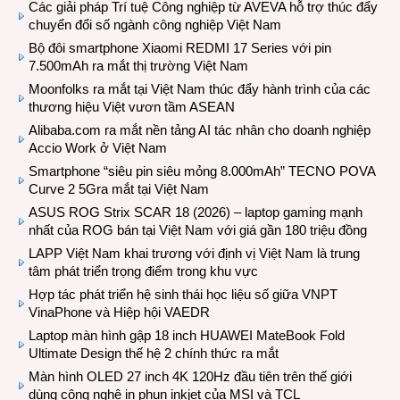
Các giải pháp Trí tuệ Công nghiệp từ AVEVA hỗ trợ thúc đẩy
chuyển đổi số ngành công nghiệp Việt Nam
Bộ đôi smartphone Xiaomi REDMI 17 Series với pin
7.500mAh ra mắt thị trường Việt Nam
Moonfolks ra mắt tại Việt Nam thúc đẩy hành trình của các
thương hiệu Việt vươn tầm ASEAN
Alibaba.com ra mắt nền tảng AI tác nhân cho doanh nghiệp
Accio Work ở Việt Nam
Smartphone “siêu pin siêu mỏng 8.000mAh” TECNO POVA
Curve 2 5Gra mắt tại Việt Nam
ASUS ROG Strix SCAR 18 (2026) – laptop gaming mạnh
nhất của ROG bán tại Việt Nam với giá gần 180 triệu đồng
LAPP Việt Nam khai trương với định vị Việt Nam là trung
tâm phát triển trọng điểm trong khu vực
Hợp tác phát triển hệ sinh thái học liệu số giữa VNPT
VinaPhone và Hiệp hội VAEDR
Laptop màn hình gập 18 inch HUAWEI MateBook Fold
Ultimate Design thế hệ 2 chính thức ra mắt
Màn hình OLED 27 inch 4K 120Hz đầu tiên trên thế giới
dùng công nghệ in phun inkjet của MSI và TCL