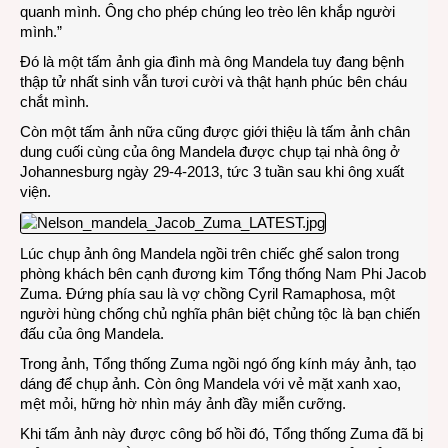
quanh mình. Ông cho phép chúng leo trèo lên khắp người
mình.”
Đó là một tấm ảnh gia đình mà ông Mandela tuy đang bệnh
thập tử nhất sinh vẫn tươi cười và thật hạnh phúc bên cháu
chắt mình.
Còn một tấm ảnh nữa cũng được giới thiệu là tấm ảnh chân
dung cuối cùng của ông Mandela được chụp tại nhà ông ở
Johannesburg ngày 29-4-2013, tức 3 tuần sau khi ông xuất
viện.
Lúc chụp ảnh ông Mandela ngồi trên chiếc ghế salon trong
phòng khách bên cạnh đương kim Tổng thống Nam Phi Jacob
Zuma. Đứng phía sau là vợ chồng Cyril Ramaphosa, một
người hùng chống chủ nghĩa phân biệt chủng tộc là bạn chiến
đấu của ông Mandela.
Trong ảnh, Tổng thống Zuma ngồi ngó ống kính máy ảnh, tạo
dáng để chụp ảnh. Còn ông Mandela với vẻ mặt xanh xao,
mệt mỏi, hững hờ nhìn máy ảnh đầy miễn cưỡng.
Khi tấm ảnh này được công bố hồi đó, Tổng thống Zuma đã bị