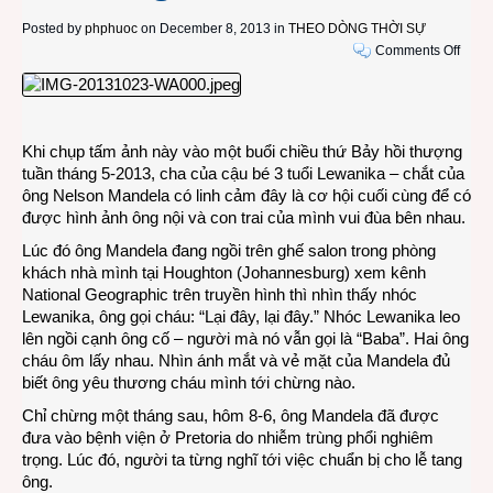
Posted by
phphuoc
on December 8, 2013 in
THEO DÒNG THỜI SỰ
on
Comments Off
Hai
tấm
ảnh
chân
Khi chụp tấm ảnh này vào một buổi chiều thứ Bảy hồi thượng
dung
tuần tháng 5-2013, cha của cậu bé 3 tuổi Lewanika – chắt của
cuối
ông Nelson Mandela có linh cảm đây là cơ hội cuối cùng để có
cùng
được hình ảnh ông nội và con trai của mình vui đùa bên nhau.
với
2
Lúc đó ông Mandela đang ngồi trên ghế salon trong phòng
cung
khách nhà mình tại Houghton (Johannesburg) xem kênh
bậc
National Geographic trên truyền hình thì nhìn thấy nhóc
tình
Lewanika, ông gọi cháu: “Lại đây, lại đây.” Nhóc Lewanika leo
cảm
lên ngồi cạnh ông cố – người mà nó vẫn gọi là “Baba”. Hai ông
khác
cháu ôm lấy nhau. Nhìn ánh mắt và vẻ mặt của Mandela đủ
nhau
biết ông yêu thương cháu mình tới chừng nào.
của
Chỉ chừng một tháng sau, hôm 8-6, ông Mandela đã được
ông
đưa vào bệnh viện ở Pretoria do nhiễm trùng phổi nghiêm
Mand
trọng. Lúc đó, người ta từng nghĩ tới việc chuẩn bị cho lễ tang
ông.