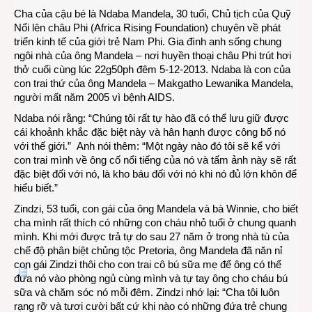
Cha của cậu bé là Ndaba Mandela, 30 tuổi, Chủ tịch của Quỹ
Nổi lên châu Phi (Africa Rising Foundation) chuyên về phát
triển kinh tế của giới trẻ Nam Phi. Gia đình anh sống chung
ngôi nhà của ông Mandela – nơi huyền thoại châu Phi trút hơi
thở cuối cùng lúc 22g50ph đêm 5-12-2013. Ndaba là con của
con trai thứ của ông Mandela – Makgatho Lewanika Mandela,
người mất năm 2005 vì bệnh AIDS.
Ndaba nói rằng: “Chúng tôi rất tự hào đã có thể lưu giữ được
cái khoảnh khắc đặc biệt này và hân hạnh được công bố nó
với thế giới.” Anh nói thêm: “Một ngày nào đó tôi sẽ kể với
con trai mình về ông cố nổi tiếng của nó và tấm ảnh này sẽ rất
đặc biệt đối với nó, là kho báu đối với nó khi nó đủ lớn khôn để
hiểu biết.”
Zindzi, 53 tuổi, con gái của ông Mandela và bà Winnie, cho biết
cha mình rất thích có những con cháu nhỏ tuổi ở chung quanh
mình. Khi mới được trả tự do sau 27 năm ở trong nhà tù của
chế độ phân biệt chủng tộc Pretoria, ông Mandela đã năn nỉ
con gái Zindzi thôi cho con trai cô bú sữa mẹ để ông có thể
đưa nó vào phòng ngủ cùng mình và tự tay ông cho cháu bú
sữa và chăm sóc nó mỗi đêm. Zindzi nhớ lại: “Cha tôi luôn
rạng rỡ và tươi cười bất cứ khi nào có những đứa trẻ chung