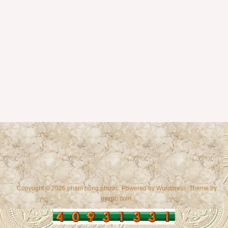
Copyright © 2026 phạm hồng phước. Powered by
Wordpress
, Theme by
gazpo.com
.