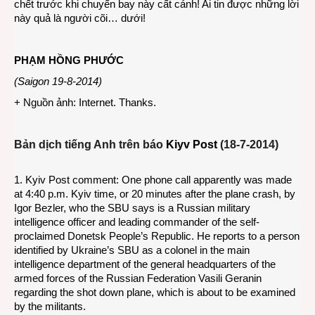
chết trước khi chuyến bay này cất cánh! Ai tin được những lời
này quả là người cõi… dưới!
PHẠM HỒNG PHƯỚC
(Saigon 19-8-2014)
+ Nguồn ảnh: Internet. Thanks.
Bản dịch tiếng Anh trên báo
Kiyv Post
(18-7-2014)
1. Kyiv Post comment: One phone call apparently was made
at 4:40 p.m. Kyiv time, or 20 minutes after the plane crash, by
Igor Bezler, who the SBU says is a Russian military
intelligence officer and leading commander of the self-
proclaimed Donetsk People’s Republic. He reports to a person
identified by Ukraine’s SBU as a colonel in the main
intelligence department of the general headquarters of the
armed forces of the Russian Federation Vasili Geranin
regarding the shot down plane, which is about to be examined
by the militants.