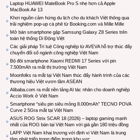
Laptop HUAWEI MateBook Pro S nhẹ hơn cả Apple
MacBook Air 13
Khơi nguồn cảm hứng du lịch cho du khách Việt thông qua
trải nghiệm pop-up cà phê từ Booking.com và Mille Mille
Mở bán smartphone gập Samsung Galaxy Z8 Series trên
toàn hệ thống Di Động Việt
Các giải pháp Trí tuệ Công nghiệp từ AVEVA hỗ trợ thúc đẩy
chuyển đổi số ngành công nghiệp Việt Nam
Bộ đôi smartphone Xiaomi REDMI 17 Series với pin
7.500mAh ra mắt thị trường Việt Nam
Moonfolks ra mắt tại Việt Nam thúc đẩy hành trình của các
thương hiệu Việt vươn tầm ASEAN
Alibaba.com ra mắt nền tảng AI tác nhân cho doanh nghiệp
Accio Work ở Việt Nam
Smartphone “siêu pin siêu mỏng 8.000mAh” TECNO POVA
Curve 2 5Gra mắt tại Việt Nam
ASUS ROG Strix SCAR 18 (2026) – laptop gaming mạnh
nhất của ROG bán tại Việt Nam với giá gần 180 triệu đồng
LAPP Việt Nam khai trương với định vị Việt Nam là trung
tâm phát triển trọng điểm trong khu vực