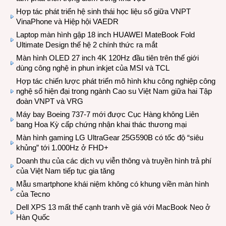
Hợp tác phát triển hệ sinh thái học liệu số giữa VNPT
VinaPhone và Hiệp hội VAEDR
Laptop màn hình gập 18 inch HUAWEI MateBook Fold
Ultimate Design thế hệ 2 chính thức ra mắt
Màn hình OLED 27 inch 4K 120Hz đầu tiên trên thế giới
dùng công nghệ in phun inkjet của MSI và TCL
Hợp tác chiến lược phát triển mô hình khu công nghiệp công
nghệ số hiện đại trong ngành Cao su Việt Nam giữa hai Tập
đoàn VNPT và VRG
Máy bay Boeing 737-7 mới được Cục Hàng không Liên
bang Hoa Kỳ cấp chứng nhận khai thác thương mại
Màn hình gaming LG UltraGear 25G590B có tốc độ “siêu
khủng” tới 1.000Hz ở FHD+
Doanh thu của các dịch vụ viễn thông và truyền hình trả phí
của Việt Nam tiếp tục gia tăng
Mẫu smartphone khái niệm không có khung viền màn hình
của Tecno
Dell XPS 13 mất thế cạnh tranh về giá với MacBook Neo ở
Hàn Quốc