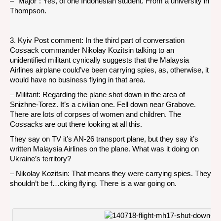
– “Major”: Yes, of one Indonesian student. From a university in
Thompson.
3. Kyiv Post comment: In the third part of conversation
Cossack commander Nikolay Kozitsin talking to an
unidentified militant cynically suggests that the Malaysia
Airlines airplane could’ve been carrying spies, as, otherwise, it
would have no business flying in that area.
– Militant: Regarding the plane shot down in the area of
Snizhne-Torez. It’s a civilian one. Fell down near Grabove.
There are lots of corpses of women and children. The
Cossacks are out there looking at all this.
They say on TV it’s AN-26 transport plane, but they say it’s
written Malaysia Airlines on the plane. What was it doing on
Ukraine’s territory?
– Nikolay Kozitsin: That means they were carrying spies. They
shouldn’t be f…cking flying. There is a war going on.