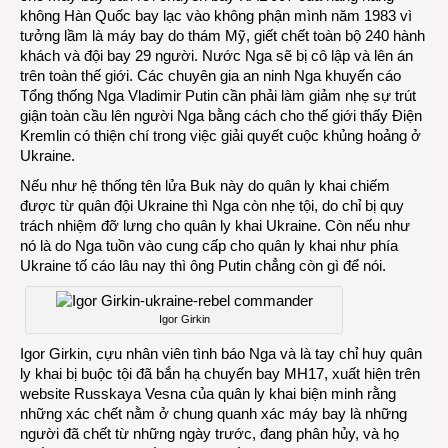
không Hàn Quốc bay lạc vào không phận mình năm 1983 vì
tưởng lầm là máy bay do thám Mỹ, giết chết toàn bộ 240 hành
khách và đội bay 29 người. Nước Nga sẽ bị cô lập và lên án
trên toàn thế giới. Các chuyên gia an ninh Nga khuyến cáo
Tổng thống Nga Vladimir Putin cần phải làm giảm nhẹ sự trút
giận toàn cầu lên người Nga bằng cách cho thế giới thấy Điện
Kremlin có thiện chí trong việc giải quyết cuộc khủng hoảng ở
Ukraine.
Nếu như hệ thống tên lửa Buk này do quân ly khai chiếm
được từ quân đội Ukraine thì Nga còn nhẹ tội, do chỉ bị quy
trách nhiệm đỡ lưng cho quân ly khai Ukraine. Còn nếu như
nó là do Nga tuồn vào cung cấp cho quân ly khai như phía
Ukraine tố cáo lâu nay thì ông Putin chẳng còn gì để nói.
Igor Girkin
Igor Girkin, cựu nhân viên tình báo Nga và là tay chỉ huy quân
ly khai bị buộc tội đã bắn hạ chuyến bay MH17, xuất hiện trên
website Russkaya Vesna của quân ly khai biện minh rằng
những xác chết nằm ở chung quanh xác máy bay là những
người đã chết từ những ngày trước, đang phân hủy, và họ