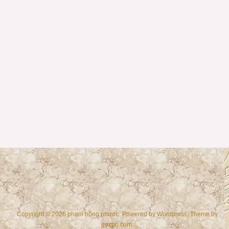
Copyright © 2026 phạm hồng phước. Powered by
Wordpress
, Theme by
gazpo.com
.