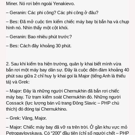
Miner. Nó rơi bên ngoài Yenakievo.
– Geranin: Các phi công? Các phi công ở đâu?
– Bes: Đã mở cuộc tìm kiếm chiếc máy bay bị bắn hạ và chụp
hình nó. Nhìn thấy một cột khói.
– Geranin: Bao nhiêu phút trước?
– Bes: Cách đây khoảng 30 phút.
2. Sau khi kiểm tra hiện trường, quân ly khai biết mình vừa
bắn rơi một máy bay dân sự. Đây là cuộc điện đàm khoảng 40
phút sau giữa 2 chỉ huy ly khai gọi là Major (tiếng Anh là thiếu
tá) và Grek:
– Major: Đây là những người Chernukhin đã bắn rơi chiếc
máy bay. Từ trạm kiểm soát Chernukhin đó. Những người
Cossack (lực lượng bán vũ trang Đông Slavic – PHP chú
thích) đó đóng tại Chernukhino.
– Grek: Vâng, Major.
– Major: Chiếc máy bay đã vỡ ra trên trời. Ở gần khu vực mỏ
Petropavlovskaya. Có “200” đầu tiên (chỉ số người chết – PHP