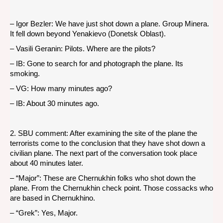
– Igor Bezler: We have just shot down a plane. Group Minera.
It fell down beyond Yenakievo (Donetsk Oblast).
– Vasili Geranin: Pilots. Where are the pilots?
– IB: Gone to search for and photograph the plane. Its
smoking.
– VG: How many minutes ago?
– IB: About 30 minutes ago.
2. SBU comment: After examining the site of the plane the
terrorists come to the conclusion that they have shot down a
civilian plane. The next part of the conversation took place
about 40 minutes later.
– “Major”: These are Chernukhin folks who shot down the
plane. From the Chernukhin check point. Those cossacks who
are based in Chernukhino.
– “Grek”: Yes, Major.