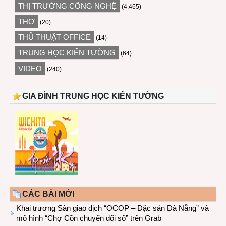
THỊ TRƯỜNG CÔNG NGHỆ
(4,465)
THƠ
(20)
THỦ THUẬT OFFICE
(14)
TRUNG HỌC KIẾN TƯỜNG
(64)
VIDEO
(240)
GIA ĐÌNH TRUNG HỌC KIẾN TƯỜNG
CÁC BÀI MỚI
Khai trương Sàn giao dịch “OCOP – Đặc sản Đà Nẵng” và
mô hình “Chợ Cồn chuyển đổi số” trên Grab