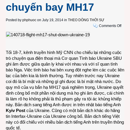
chuyến bay MH17
Posted by
phphuoc
on July 19, 2014 in
THEO DÒNG THỜI SỰ
on
Comments Off
Nội
dung
nhữn
cuộc
Tối 18-7, kênh truyền hình Mỹ CNN cho chiếu lại những cuộc
trao
trò chuyện qua điện thoại mà Cơ quan Tình báo Ukraine SBU
đổi
ghi âm được giữa quân ly khai với nhau và với sĩ quan tình
trên
báo Nga. Việc tình báo hai bên xung đột nghe lén các cuộc liên
điện
lạc của bên kia là bình thường. Tuy nhiên trước nay Ukraine
thoại
coi đó là bí mật và những gì ghi đưọc là bí mật nhà nước. Do
của
quy mô của vụ bắn hạ MH17 quá nghiêm trọng, Ukraine quyết
quân
định công bố một phần nội dung mà họ ghi âm được, cái chính
ly
là làm rõ họ không phải là thủ phạm gây ra tội ác khủng khiếp
khai
này. Bản dịch sang tiếng Anh được in trên nhật báo tiếng Anh
Ukrai
Kyiv Post
của Ukraine. Cũng có một bản dịch khác do hãng
về
tin Interfax-Ukraine của Ukraine công bố. Bản dịch tiếng Việt
vụ
này có đối chiếu với nhiều bản dịch tiếng Anh trên truyền thông
bắn
quốc tế.