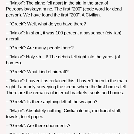
– “Major”: The plane fell apart in the air. In the area of
Petropavlovskaya mine. The first “200” (code word for dead
person). We have found the first “200”. A Civilian.
– “Greek”: Well, what do you have there?
– “Major”: In short, it was 100 percent a passenger (civilian)
aircraft.
– “Greek”: Are many people there?
– “Major”: Holy sh__t! The debris fell right into the yards (of
homes).
– “Greek”: What kind of aircraft?
– “Major”: I haven’t ascertained this. I haven’t been to the main
sight. I am only surveying the scene where the first bodies fell.
There are the remains of internal brackets, seats and bodies.
– “Greek”: Is there anything left of the weapon?
– “Major”: Absolutely nothing. Civilian items, medicinal stuff,
towels, toilet paper.
– “Greek”: Are there documents?