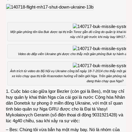
rơi
chuy
bay
MH1
Một giàn phóng tên lửa Buk được tại thị trấn Torez gần đó cũng do quân ly khai kiể
này chỉ ít giờ trước khi máy bay MH17 bị bắ
Video do điệp viên Ukraine ghi được cho thấy một giàn phóng Buk tự hành đang 
Ảnh trích từ video do Bộ Nội vụ Ukraine công bố ngày 18-7-2014 cho thấy một giàn 
xe kéo chạy qua thị trấn Krasnodon hướng về biên giới Nga. Trên giàn phóng này có
đang tháo chạy qua Nga?
1. Cuộc báo cáo giữa Igor Bezler (còn gọi là Bes), một tay chỉ
huy quân ly khai thân Nga của cái gọi là nước Cộng hòa Nhân
dân Donetsk tự phong ở miền đông Ukraine, với một sĩ quan
tình báo quân sự Nga GRU được cho là Đại tá Vasyl
Mykolaiovych Geranin (số điện thoại di động 9031921428) và
lúc 4g40 chiều, sau khi xảy ra sự việc:
– Bes: Chúng tôi vừa bắn hạ một máy bay. Nó là nhóm của