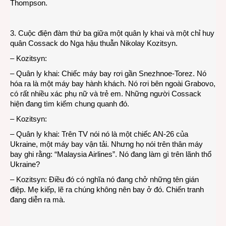
Thompson.
3. Cuộc điện đàm thứ ba giữa một quân ly khai và một chỉ huy
quân Cossack do Nga hậu thuẫn Nikolay Kozitsyn.
– Kozitsyn:
– Quân ly khai: Chiếc máy bay rơi gần Snezhnoe-Torez. Nó
hóa ra là một máy bay hành khách. Nó rơi bên ngoài Grabovo,
có rất nhiều xác phụ nữ và trẻ em. Những người Cossack
hiện đang tìm kiếm chung quanh đó.
– Kozitsyn:
– Quân ly khai: Trên TV nói nó là một chiếc AN-26 của
Ukraine, một máy bay vận tải. Nhưng họ nói trên thân máy
bay ghi rằng: “Malaysia Airlines”. Nó đang làm gì trên lãnh thổ
Ukraine?
– Kozitsyn: Điều đó có nghĩa nó đang chở những tên gián
điệp. Mẹ kiếp, lẽ ra chúng không nên bay ở đó. Chiến tranh
đang diễn ra mà.