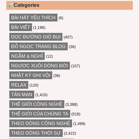
Categories
BÀI HÁT YÊU THÍCH
(6)
BÀI VIẾT
(1,196)
DỌC ĐƯỜNG GIÓ BỤI
(407)
ĐỖ NGỌC TRANG BLOG
(36)
NGẪM & NGHĨ
(12)
NGƯỢC XUÔI DÒNG ĐỜI
(107)
NHẬT KÝ GHI VỘI
(36)
RELAX
(120)
TẢN MẠN
(1,410)
THẾ GIỚI CÔNG NGHỆ
(3,388)
THẾ GIỚI CỦA CHÚNG TA
(518)
THEO DÒNG CÔNG NGHỆ
(1,499)
THEO DÒNG THỜI SỰ
(2,422)