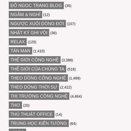
ĐỖ NGỌC TRANG BLOG
(36)
NGẪM & NGHĨ
(12)
NGƯỢC XUÔI DÒNG ĐỜI
(107)
NHẬT KÝ GHI VỘI
(36)
RELAX
(120)
TẢN MẠN
(1,410)
THẾ GIỚI CÔNG NGHỆ
(3,388)
THẾ GIỚI CỦA CHÚNG TA
(518)
THEO DÒNG CÔNG NGHỆ
(1,499)
THEO DÒNG THỜI SỰ
(2,422)
THỊ TRƯỜNG CÔNG NGHỆ
(4,464)
THƠ
(20)
THỦ THUẬT OFFICE
(14)
TRUNG HỌC KIẾN TƯỜNG
(64)