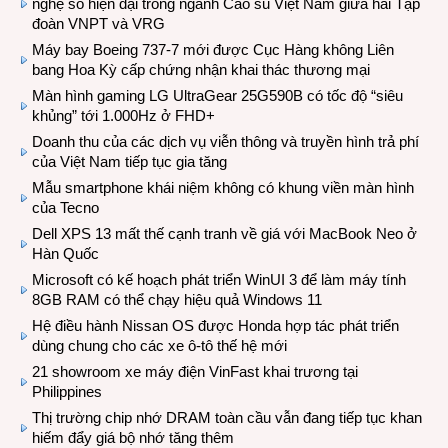
nghệ số hiện đại trong ngành Cao su Việt Nam giữa hai Tập
đoàn VNPT và VRG
Máy bay Boeing 737-7 mới được Cục Hàng không Liên
bang Hoa Kỳ cấp chứng nhận khai thác thương mại
Màn hình gaming LG UltraGear 25G590B có tốc độ “siêu
khủng” tới 1.000Hz ở FHD+
Doanh thu của các dịch vụ viễn thông và truyền hình trả phí
của Việt Nam tiếp tục gia tăng
Mẫu smartphone khái niệm không có khung viền màn hình
của Tecno
Dell XPS 13 mất thế cạnh tranh về giá với MacBook Neo ở
Hàn Quốc
Microsoft có kế hoạch phát triển WinUI 3 để làm máy tính
8GB RAM có thể chạy hiệu quả Windows 11
Hệ điều hành Nissan OS được Honda hợp tác phát triển
dùng chung cho các xe ô-tô thế hệ mới
21 showroom xe máy điện VinFast khai trương tại
Philippines
Thị trường chip nhớ DRAM toàn cầu vẫn đang tiếp tục khan
hiếm đẩy giá bộ nhớ tăng thêm