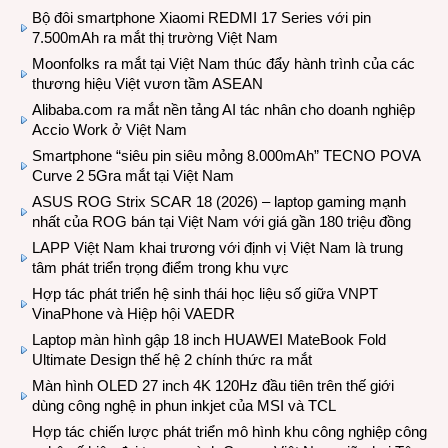
Bộ đôi smartphone Xiaomi REDMI 17 Series với pin
7.500mAh ra mắt thị trường Việt Nam
Moonfolks ra mắt tại Việt Nam thúc đẩy hành trình của các
thương hiệu Việt vươn tầm ASEAN
Alibaba.com ra mắt nền tảng AI tác nhân cho doanh nghiệp
Accio Work ở Việt Nam
Smartphone “siêu pin siêu mỏng 8.000mAh” TECNO POVA
Curve 2 5Gra mắt tại Việt Nam
ASUS ROG Strix SCAR 18 (2026) – laptop gaming mạnh
nhất của ROG bán tại Việt Nam với giá gần 180 triệu đồng
LAPP Việt Nam khai trương với định vị Việt Nam là trung
tâm phát triển trọng điểm trong khu vực
Hợp tác phát triển hệ sinh thái học liệu số giữa VNPT
VinaPhone và Hiệp hội VAEDR
Laptop màn hình gập 18 inch HUAWEI MateBook Fold
Ultimate Design thế hệ 2 chính thức ra mắt
Màn hình OLED 27 inch 4K 120Hz đầu tiên trên thế giới
dùng công nghệ in phun inkjet của MSI và TCL
Hợp tác chiến lược phát triển mô hình khu công nghiệp công