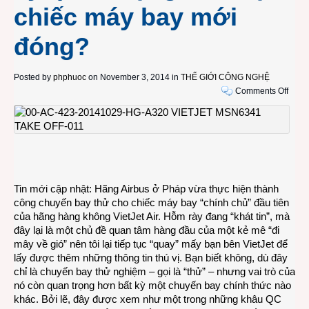
chiếc máy bay mới
đóng?
Posted by
phphuoc
on November 3, 2014 in
THẾ GIỚI CÔNG NGHỆ
on
Comments Off
Vì
sao
chứn
nhận
an
toàn
bay
Tin mới cập nhật: Hãng Airbus ở Pháp vừa thực hiện thành
–
công chuyến bay thử cho chiếc máy bay “chính chủ” đầu tiên
vai
của hãng hàng không VietJet Air. Hỗm rày đang “khát tin”, mà
trò
đây lại là một chủ đề quan tâm hàng đầu của một kẻ mê “đi
của
mây về gió” nên tôi lại tiếp tục “quay” mấy bạn bên VietJet để
chuy
lấy được thêm những thông tin thú vị. Bạn biết không, dù đây
bay
chỉ là chuyến bay thử nghiệm – gọi là “thử” – nhưng vai trò của
thử
nó còn quan trọng hơn bất kỳ một chuyến bay chính thức nào
lại
khác. Bởi lẽ, đây được xem như một trong những khâu QC