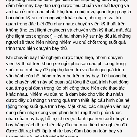
đảm bảo máy bay đáp ứng được tiêu chuẩn về chất lượng và
an toàn ở mức cao nhất. Phụ trách nhiệm vụ quan trọng này là
hai nhóm kỹ sư có công việc khác nhau, nhưng có vai trò
quan trọng đặc biệt đều như nhau: chuyên viên kỹ thuật trên
không (the test flight engineer) và chuyên viên kỹ thuật mặt đất
(the flight test engineer) – cả hai nhóm kỹ sư này đều là những
người sẽ thực hiện những nhiệm vụ chủ chốt trong suốt quá
trình thực hiện chuyến bay thử.
Khi chuyến bay thử nghiệm được thực hiện, nhóm chuyên
viên kỹ thuật trên không sẽ ngồi phía sau các phi công trong
suốt quá trình bay để giúp họ kiểm tra và đánh giá quá trình
vận hành của hệ thống máy móc trên máy bay. Từ buồng lái,
các chuyên viên này sẽ quan sát tổng thể quá trình hoạt động
của từng giai đoạn trong lúc phi công thực hiện các thao tác
khác nhau. Nhiệm vụ của họ là đảm bảo cho việc thu nhận
được đầy đủ thông tin trong quá trình thiết lập cấu hình của hệ
thống trong suốt quá trình bay. Mặt khác, các chuyên viên này
cũng đảm nhận công việc phân tích từng thành phần khác
nhau của máy bay, hỗ trợ cho việc đánh giá trên suốt chuyến
bay bằng cách thực hiện đầy đủ các mục tiêu thử nghiệm đã
được đặt ra; thiết lập trình tự bay; đảm bảo an toàn bay và
tương tác với các bộ phận liên quan.