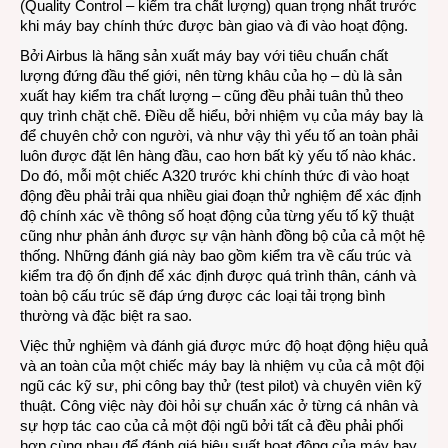
cực
(Quality Control – kiểm tra chất lượng) quan trọng nhất trước
kỳ
khi máy bay chính thức được bàn giao và đi vào hoạt động.
quan
Bởi Airbus là hãng sản xuất máy bay với tiêu chuẩn chất
trọng
lượng đứng đầu thế giới, nên từng khâu của họ – dù là sản
với
xuất hay kiểm tra chất lượng – cũng đều phải tuân thủ theo
một
quy trình chặt chẽ. Điều dễ hiểu, bởi nhiệm vụ của máy bay là
chiếc
để chuyên chở con người, và như vậy thì yếu tố an toàn phải
máy
luôn được đặt lên hàng đầu, cao hơn bất kỳ yếu tố nào khác.
bay
Do đó, mỗi một chiếc A320 trước khi chính thức đi vào hoạt
mới
động đều phải trải qua nhiều giai đoạn thử nghiệm để xác định
đóng
độ chính xác về thông số hoạt động của từng yếu tố kỹ thuật
cũng như phản ánh được sự vận hành đồng bộ của cả một hệ
thống. Những đánh giá này bao gồm kiểm tra về cấu trúc và
kiểm tra độ ổn định để xác định được quá trình thân, cánh và
toàn bộ cấu trúc sẽ đáp ứng được các loại tải trọng bình
thường và đặc biệt ra sao.
Việc thử nghiệm và đánh giá được mức độ hoạt động hiệu quả
và an toàn của một chiếc máy bay là nhiệm vụ của cả một đội
ngũ các kỹ sư, phi công bay thử (test pilot) và chuyên viên kỹ
thuật. Công việc này đòi hỏi sự chuẩn xác ở từng cá nhân và
sự hợp tác cao của cả một đội ngũ bởi tất cả đều phải phối
hợp cùng nhau để đánh giá hiệu suất hoạt động của máy bay,