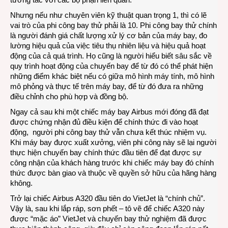
Nhưng nếu như chuyên viên kỹ thuật quan trọng 1, thì có lẽ
vai trò của phi công bay thử phải là 10. Phi công bay thử chính
là người đánh giá chất lượng xử lý cơ bản của máy bay, đo
lường hiệu quả của việc tiêu thụ nhiên liệu và hiệu quả hoạt
động của cả quá trình. Họ cũng là người hiểu biết sâu sắc về
quy trình hoạt động của chuyến bay để từ đó có thể phát hiện
những điểm khác biệt nếu có giữa mô hình máy tính, mô hình
mô phỏng và thực tế trên máy bay, để từ đó đưa ra những
điều chỉnh cho phù hợp và đồng bộ.
Ngay cả sau khi một chiếc máy bay Airbus mới đóng đã đạt
được chứng nhận đủ điều kiện để chính thức đi vào hoạt
động, người phi công bay thử vẫn chưa kết thúc nhiệm vụ.
Khi máy bay được xuất xưởng, viên phi công này sẽ lại người
thực hiện chuyến bay chính thức đầu tiên để đạt được sự
công nhận của khách hàng trước khi chiếc máy bay đó chính
thức được bàn giao và thuộc về quyền sở hữu của hãng hàng
không.
Trở lại chiếc Airbus A320 đầu tiên do VietJet là “chính chủ”.
Vậy là, sau khi lắp ráp, sơn phết – tô vẽ để chiếc A320 này
được “mặc áo” VietJet và chuyến bay thử nghiệm đã được