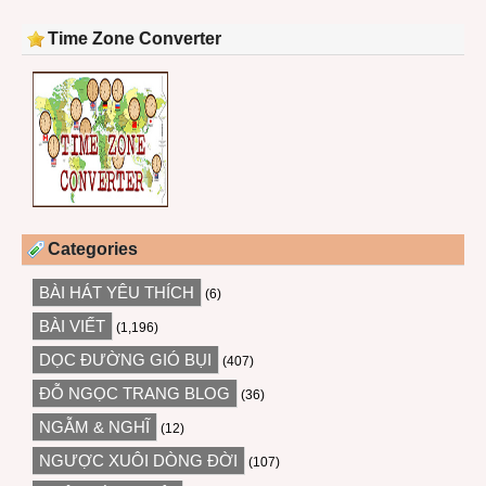
Time Zone Converter
Categories
BÀI HÁT YÊU THÍCH
(6)
BÀI VIẾT
(1,196)
DỌC ĐƯỜNG GIÓ BỤI
(407)
ĐỖ NGỌC TRANG BLOG
(36)
NGẪM & NGHĨ
(12)
NGƯỢC XUÔI DÒNG ĐỜI
(107)