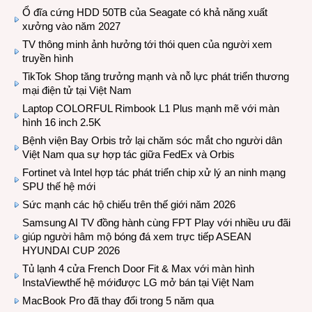
Ổ đĩa cứng HDD 50TB của Seagate có khả năng xuất
xưởng vào năm 2027
TV thông minh ảnh hưởng tới thói quen của người xem
truyền hình
TikTok Shop tăng trưởng mạnh và nỗ lực phát triển thương
mại điện tử tại Việt Nam
Laptop COLORFUL Rimbook L1 Plus mạnh mẽ với màn
hình 16 inch 2.5K
Bệnh viện Bay Orbis trở lại chăm sóc mắt cho người dân
Việt Nam qua sự hợp tác giữa FedEx và Orbis
Fortinet và Intel hợp tác phát triển chip xử lý an ninh mạng
SPU thế hệ mới
Sức mạnh các hộ chiếu trên thế giới năm 2026
Samsung AI TV đồng hành cùng FPT Play với nhiều ưu đãi
giúp người hâm mộ bóng đá xem trực tiếp ASEAN
HYUNDAI CUP 2026
Tủ lạnh 4 cửa French Door Fit & Max với màn hình
InstaViewthế hệ mớiđược LG mở bán tại Việt Nam
MacBook Pro đã thay đổi trong 5 năm qua