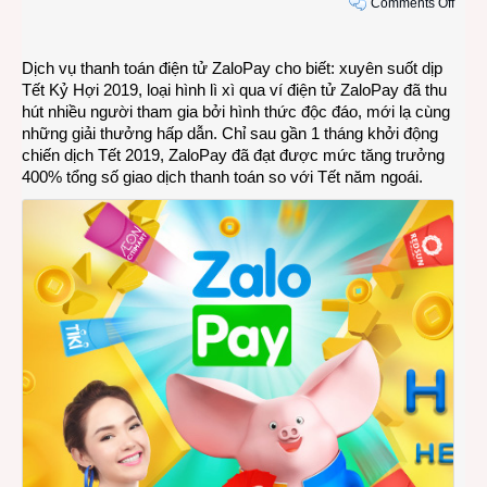
on
Comments Off
Zalo
đạt
Dịch vụ thanh toán điện tử ZaloPay cho biết: xuyên suốt dịp
tăng
Tết Kỷ Hợi 2019, loại hình lì xì qua ví điện tử ZaloPay đã thu
trưởn
hút nhiều người tham gia bởi hình thức độc đáo, mới lạ cùng
400
những giải thưởng hấp dẫn. Chỉ sau gần 1 tháng khởi động
với
chiến dịch Tết 2019, ZaloPay đã đạt được mức tăng trưởng
chiến
400% tổng số giao dịch thanh toán so với Tết năm ngoái.
dịch
Tết
Kỷ
Hợi