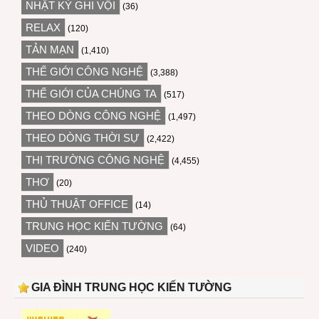
NHẬT KÝ GHI VỘI
(36)
RELAX
(120)
TẢN MẠN
(1,410)
THẾ GIỚI CÔNG NGHỆ
(3,388)
THẾ GIỚI CỦA CHÚNG TA
(517)
THEO DÒNG CÔNG NGHỆ
(1,497)
THEO DÒNG THỜI SỰ
(2,422)
THỊ TRƯỜNG CÔNG NGHỆ
(4,455)
THƠ
(20)
THỦ THUẬT OFFICE
(14)
TRUNG HỌC KIẾN TƯỜNG
(64)
VIDEO
(240)
GIA ĐÌNH TRUNG HỌC KIẾN TƯỜNG