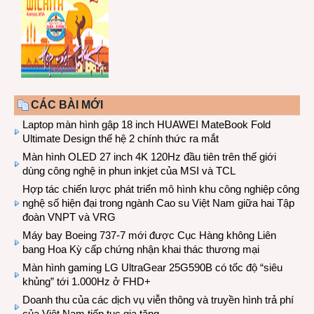
CÁC BÀI MỚI
Laptop màn hình gập 18 inch HUAWEI MateBook Fold
Ultimate Design thế hệ 2 chính thức ra mắt
Màn hình OLED 27 inch 4K 120Hz đầu tiên trên thế giới
dùng công nghệ in phun inkjet của MSI và TCL
Hợp tác chiến lược phát triển mô hình khu công nghiệp công
nghệ số hiện đại trong ngành Cao su Việt Nam giữa hai Tập
đoàn VNPT và VRG
Máy bay Boeing 737-7 mới được Cục Hàng không Liên
bang Hoa Kỳ cấp chứng nhận khai thác thương mại
Màn hình gaming LG UltraGear 25G590B có tốc độ “siêu
khủng” tới 1.000Hz ở FHD+
Doanh thu của các dịch vụ viễn thông và truyền hình trả phí
của Việt Nam tiếp tục gia tăng