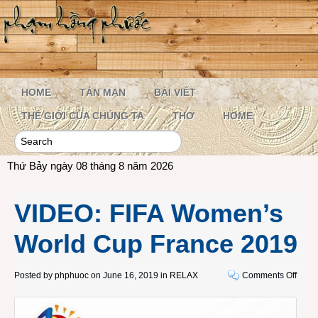
HOME
TẢN MẠN
BÀI VIẾT
THẾ GIỚI CỦA CHÚNG TA
THƠ
HOME
Thứ Bảy ngày 08 tháng 8 năm 2026
VIDEO: FIFA Women’s
World Cup France 2019
on
Posted by
phphuoc
on June 16, 2019 in
RELAX
Comments Off
VIDE
FIFA
Wome