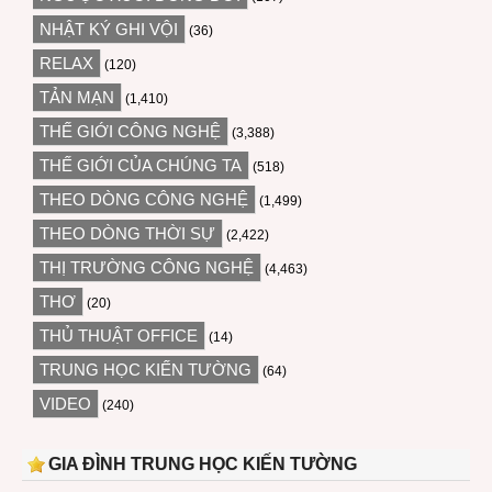
NHẬT KÝ GHI VỘI
(36)
RELAX
(120)
TẢN MẠN
(1,410)
THẾ GIỚI CÔNG NGHỆ
(3,388)
THẾ GIỚI CỦA CHÚNG TA
(518)
THEO DÒNG CÔNG NGHỆ
(1,499)
THEO DÒNG THỜI SỰ
(2,422)
THỊ TRƯỜNG CÔNG NGHỆ
(4,463)
THƠ
(20)
THỦ THUẬT OFFICE
(14)
TRUNG HỌC KIẾN TƯỜNG
(64)
VIDEO
(240)
GIA ĐÌNH TRUNG HỌC KIẾN TƯỜNG