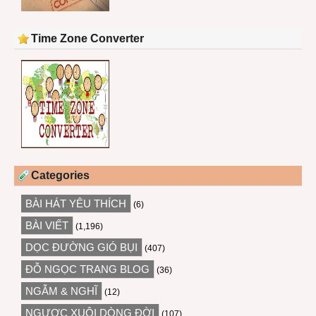
Time Zone Converter
Categories
BÀI HÁT YÊU THÍCH
(6)
BÀI VIẾT
(1,196)
DỌC ĐƯỜNG GIÓ BỤI
(407)
ĐỖ NGỌC TRANG BLOG
(36)
NGẪM & NGHĨ
(12)
NGƯỢC XUÔI DÒNG ĐỜI
(107)