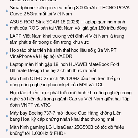
Smartphone “siêu pin siêu mỏng 8.000mAh” TECNO POVA
Curve 2 5Gra mắt tại Việt Nam
ASUS ROG Strix SCAR 18 (2026) – laptop gaming mạnh
nhất của ROG bán tại Việt Nam với giá gần 180 triệu đồng
LAPP Việt Nam khai trương với định vị Việt Nam là trung
tâm phát triển trọng điểm trong khu vực
Hợp tác phát triển hệ sinh thái học liệu số giữa VNPT
VinaPhone và Hiệp hội VAEDR
Laptop màn hình gập 18 inch HUAWEI MateBook Fold
Ultimate Design thế hệ 2 chính thức ra mắt
Màn hình OLED 27 inch 4K 120Hz đầu tiên trên thế giới
dùng công nghệ in phun inkjet của MSI và TCL
Hợp tác chiến lược phát triển mô hình khu công nghiệp công
nghệ số hiện đại trong ngành Cao su Việt Nam giữa hai Tập
đoàn VNPT và VRG
Máy bay Boeing 737-7 mới được Cục Hàng không Liên
bang Hoa Kỳ cấp chứng nhận khai thác thương mại
Màn hình gaming LG UltraGear 25G590B có tốc độ “siêu
khủng” tới 1.000Hz ở FHD+