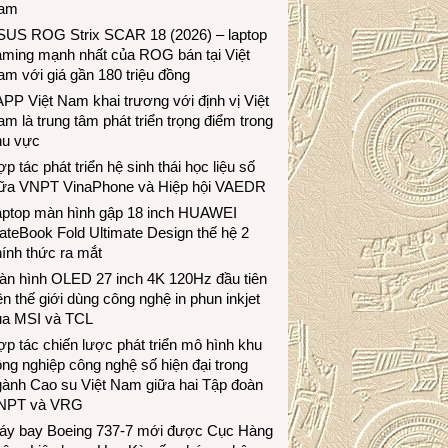
am
SUS ROG Strix SCAR 18 (2026) – laptop
aming mạnh nhất của ROG bán tại Việt
m với giá gần 180 triệu đồng
PP Việt Nam khai trương với định vị Việt
m là trung tâm phát triển trọng điểm trong
hu vực
p tác phát triển hệ sinh thái học liệu số
iữa VNPT VinaPhone và Hiệp hội VAEDR
aptop màn hình gập 18 inch HUAWEI
teBook Fold Ultimate Design thế hệ 2
ính thức ra mắt
àn hình OLED 27 inch 4K 120Hz đầu tiên
ên thế giới dùng công nghệ in phun inkjet
ủa MSI và TCL
p tác chiến lược phát triển mô hình khu
ng nghiệp công nghệ số hiện đại trong
gành Cao su Việt Nam giữa hai Tập đoàn
NPT và VRG
áy bay Boeing 737-7 mới được Cục Hàng