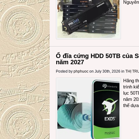
Nguyên
Ổ đĩa cứng HDD 50TB của S
năm 2027
Posted by
phphuoc
on July 30th, 2026 in
THỊ T
Hãng th
trình k
lục 50T
năm 202
thế dựa