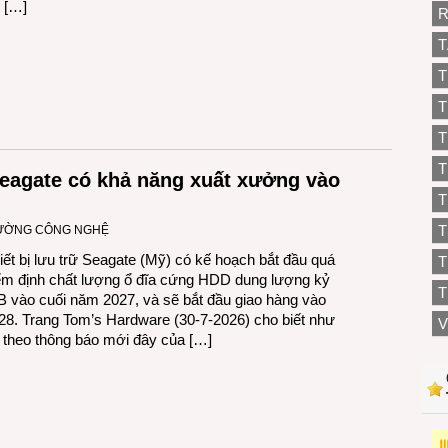
 […]
R
T
T
T
T
T
eagate có khả năng xuất xưởng vào
T
RƯỜNG CÔNG NGHỆ
iết bị lưu trữ Seagate (Mỹ) có kế hoạch bắt đầu quá
T
iểm định chất lượng ổ đĩa cứng HDD dung lượng kỷ
T
B vào cuối năm 2027, và sẽ bắt đầu giao hàng vào
8. Trang Tom’s Hardware (30-7-2026) cho biết như
V
 theo thông báo mới đây của […]