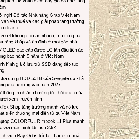
ng tiếp tục khan hiếm đẩy giá bộ nhớ tăng
hêm
i nghị Đối tác Nhà hàng Grab Việt Nam
 vấn về thuế và các giải pháp tăng trưởng
inh doanh
ternet không chỉ cần nhanh, mà còn phải
ủ rộng khắp và ổn định ở mọi góc nhà
V OLED cao cấp được LG lần đầu tiên áp
ụng bảo hành 5 năm ở Việt Nam
nh hình giá ổ lưu trữ SSD đang tiếp tục
ng
 đĩa cứng HDD 50TB của Seagate có khả
ăng xuất xưởng vào năm 2027
 thông minh ảnh hưởng tới thói quen của
gười xem truyền hình
ikTok Shop tăng trưởng mạnh và nỗ lực
át triển thương mại điện tử tại Việt Nam
aptop COLORFUL Rimbook L1 Plus mạnh
 với màn hình 16 inch 2.5K
nh viện Bay Orbis trở lại chăm sóc mắt