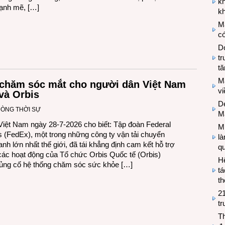
k
ạnh mẽ, […]
kh
M
có
Do
tr
tă
M
i chăm sóc mắt cho người dân Việt Nam
v
và Orbis
De
DÒNG THỜI SỰ
M
iệt Nam ngày 28-7-2026 cho biết: Tập đoàn Federal
Mi
 (FedEx), một trong những công ty vận tải chuyển
l
anh lớn nhất thế giới, đã tái khẳng định cam kết hỗ trợ
q
 các hoạt động của Tổ chức Orbis Quốc tế (Orbis)
H
ủng cố hệ thống chăm sóc sức khỏe […]
tá
th
2
tr
T