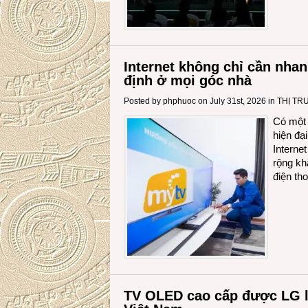
Internet không chỉ cần nha
định ở mọi góc nhà
Posted by
phphuoc
on July 31st, 2026 in
THỊ T
Có một 
hiện đạ
Interne
rộng kh
điện th
TV OLED cao cấp được LG l