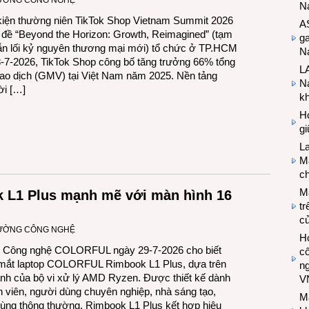
RƯỜNG CÔNG NGHỆ
N
kiện thường niên TikTok Shop Vietnam Summit 2026
A
 đề “Beyond the Horizon: Growth, Reimagined” (tạm
g
ẫn lối kỷ nguyên thương mại mới) tổ chức ở TP.HCM
Na
-7-2026, TikTok Shop công bố tăng trưởng 66% tổng
LA
 giao dịch (GMV) tại Việt Nam năm 2025. Nền tảng
Na
ời […]
k
Hợ
g
L
Ma
ch
M
L1 Plus mạnh mẽ với màn hình 16
tr
c
RƯỜNG CÔNG NGHỆ
Hợ
y Công nghệ COLORFUL ngày 29-7-2026 cho biết
cô
 mắt laptop COLORFUL Rimbook L1 Plus, dựa trên
n
h của bộ vi xử lý AMD Ryzen. Được thiết kế dành
V
h viên, người dùng chuyên nghiệp, nhà sáng tạo,
M
ùng thông thường, Rimbook L1 Plus kết hợp hiệu