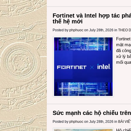
Fortinet và Intel hợp tác ph
thế hệ mới
Posted by
phphuoc
on July 28th, 2026 in
THEO 
Fortine
mật mạn
đã công
xử lý b
mối qua
Sức mạnh các hộ chiếu trên
Posted by
phphuoc
on July 28th, 2026 in
BÀI VIẾ
Hộ chiế