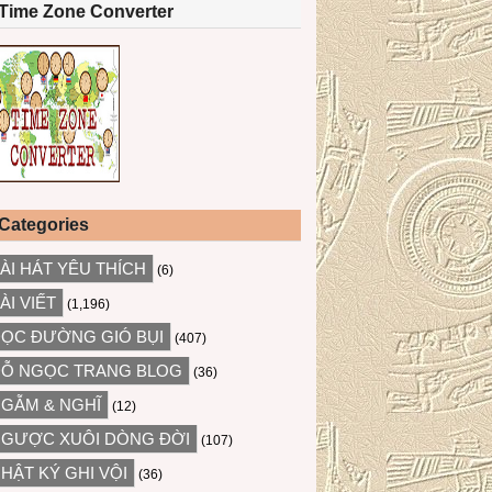
Time Zone Converter
Categories
ÀI HÁT YÊU THÍCH
(6)
ÀI VIẾT
(1,196)
ỌC ĐƯỜNG GIÓ BỤI
(407)
Ỗ NGỌC TRANG BLOG
(36)
GẪM & NGHĨ
(12)
GƯỢC XUÔI DÒNG ĐỜI
(107)
HẬT KÝ GHI VỘI
(36)