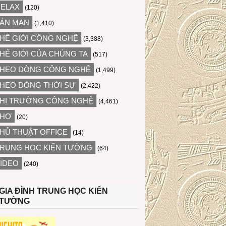
ELAX
(120)
ẢN MẠN
(1,410)
HẾ GIỚI CÔNG NGHỆ
(3,388)
HẾ GIỚI CỦA CHÚNG TA
(517)
HEO DÒNG CÔNG NGHỆ
(1,499)
HEO DÒNG THỜI SỰ
(2,422)
HỊ TRƯỜNG CÔNG NGHỆ
(4,461)
THƠ
(20)
HỦ THUẬT OFFICE
(14)
RUNG HỌC KIẾN TƯỜNG
(64)
IDEO
(240)
GIA ĐÌNH TRUNG HỌC KIẾN
TƯỜNG