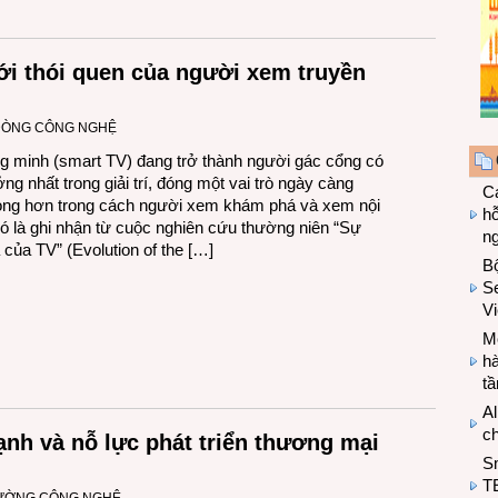
i thói quen của người xem truyền
DÒNG CÔNG NGHỆ
g minh (smart TV) đang trở thành người gác cổng có
ng nhất trong giải trí, đóng một vai trò ngày càng
Cá
ọng hơn trong cách người xem khám phá và xem nội
hỗ
ó là ghi nhận từ cuộc nghiên cứu thường niên “Sự
n
a của TV” (Evolution of the […]
B
Se
V
Mo
hà
t
Al
c
nh và nỗ lực phát triển thương mại
S
T