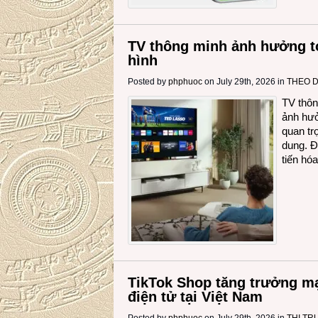
TV thông minh ảnh hưởng tớ
hình
Posted by
phphuoc
on July 29th, 2026 in
THEO 
TV thôn
ảnh hưở
quan tr
dung. Đ
tiến hó
TikTok Shop tăng trưởng mạ
điện tử tại Việt Nam