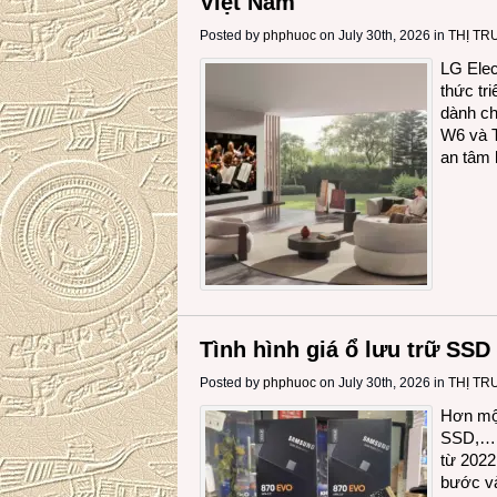
Việt Nam
Posted by
phphuoc
on July 30th, 2026 in
THỊ T
LG Elec
thức tr
dành ch
W6 và 
an tâm 
Tình hình giá ổ lưu trữ SSD
Posted by
phphuoc
on July 30th, 2026 in
THỊ T
Hơn một
SSD,… t
từ 2022
bước và