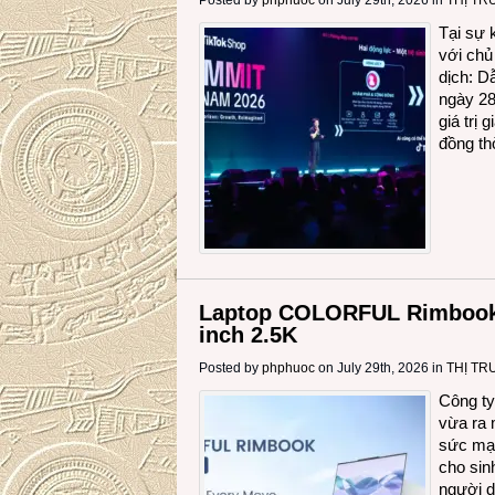
Posted by
phphuoc
on July 29th, 2026 in
THỊ T
Tại sự 
với chủ
dịch: D
ngày 28
giá trị
đồng th
Laptop COLORFUL Rimbook 
inch 2.5K
Posted by
phphuoc
on July 29th, 2026 in
THỊ T
Công t
vừa ra
sức mạn
cho sin
người d