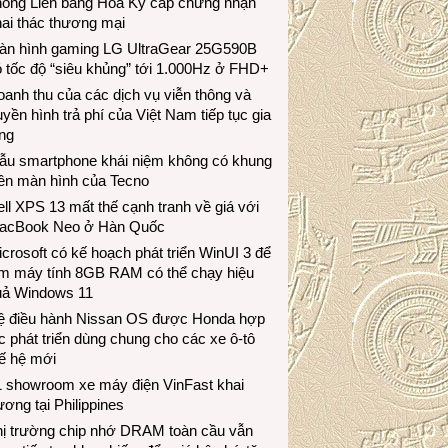
hông Liên bang Hoa Kỳ cấp chứng nhận
ai thác thương mại
àn hình gaming LG UltraGear 25G590B
 tốc độ “siêu khủng” tới 1.000Hz ở FHD+
anh thu của các dịch vụ viễn thông và
uyền hình trả phí của Việt Nam tiếp tục gia
ng
ẫu smartphone khái niệm không có khung
iền màn hình của Tecno
ll XPS 13 mất thế cạnh tranh về giá với
acBook Neo ở Hàn Quốc
crosoft có kế hoạch phát triển WinUI 3 để
àm máy tính 8GB RAM có thể chạy hiệu
uả Windows 11
ệ điều hành Nissan OS được Honda hợp
c phát triển dùng chung cho các xe ô-tô
ế hệ mới
1 showroom xe máy điện VinFast khai
ương tại Philippines
hị trường chip nhớ DRAM toàn cầu vẫn