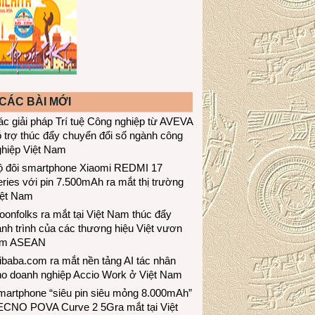
CÁC BÀI MỚI
c giải pháp Trí tuệ Công nghiệp từ AVEVA
 trợ thúc đẩy chuyển đổi số ngành công
ghiệp Việt Nam
ộ đôi smartphone Xiaomi REDMI 17
ries với pin 7.500mAh ra mắt thị trường
iệt Nam
onfolks ra mắt tại Việt Nam thúc đẩy
nh trình của các thương hiệu Việt vươn
ầm ASEAN
ibaba.com ra mắt nền tảng AI tác nhân
ho doanh nghiệp Accio Work ở Việt Nam
martphone “siêu pin siêu mỏng 8.000mAh”
ECNO POVA Curve 2 5Gra mắt tại Việt