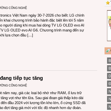
RƯỜNG CÔNG NGHỆ
tronics Việt Nam ngày 30-7-2026 cho biết: LG chính
iển khai chương trình bảo hành đặc biệt lên tới 5 năm
o người dùng khi mua hai dòng TV LG OLED evo AI
TV LG OLED evo AI G6. Chương trình mang đến sự
khi lựa chọn đầu […]
B
B
D
 đang tiếp tục tăng
Đ
RƯỜNG CÔNG NGHỆ
N
 năm nay, giá các loại bộ nhớ như RAM, ổ lưu trữ
ăng vọt như tên lửa. Sau giai đoạn giá thấp kéo dài
N
 đến đầu 2024 với lượng tồn kho lớn, ổ cứng SSD đã
N
o đợt tăng giá mới với tốc độ nhanh hơn dự đoán.