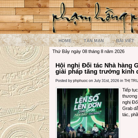
HOME
TẢN MẠN
BÀI VIẾT
Thứ Bảy ngày 08 tháng 8 năm 2026
Hội nghị Đối tác Nhà hàng G
giải pháp tăng trưởng kinh
Posted by
phphuoc
on July 31st, 2026 in
THỊ T
Tiếp tụ
thương 
nghị Đố
Grab dẫ
tác, ph