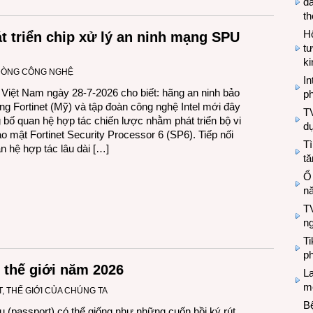
đa
t
Hộ
át triển chip xử lý an ninh mạng SPU
tư
k
DÒNG CÔNG NGHỆ
In
t Việt Nam ngày 28-7-2026 cho biết: hãng an ninh bảo
ph
g Fortinet (Mỹ) và tập đoàn công nghệ Intel mới đây
T
 bố quan hệ hợp tác chiến lược nhằm phát triển bộ vi
d
ảo mật Fortinet Security Processor 6 (SP6). Tiếp nối
Tì
n hệ hợp tác lâu dài […]
tă
Ổ
n
TV
n
T
ph
 thế giới năm 2026
L
mẽ
T
,
THẾ GIỚI CỦA CHÚNG TA
Bệ
u (passport) có thể giống như những cuốn hồi ký rút