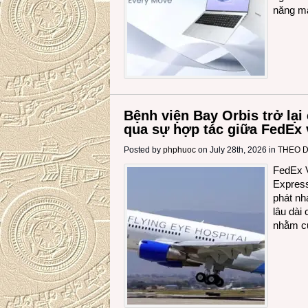
năng m
Bệnh viện Bay Orbis trở lạ
qua sự hợp tác giữa FedEx 
Posted by
phphuoc
on July 28th, 2026 in
THEO 
FedEx V
Express
phát nh
lâu dài
nhằm c