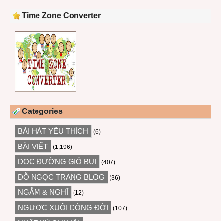
Time Zone Converter
Categories
BÀI HÁT YÊU THÍCH
(6)
BÀI VIẾT
(1,196)
DỌC ĐƯỜNG GIÓ BỤI
(407)
ĐỖ NGỌC TRANG BLOG
(36)
NGẪM & NGHĨ
(12)
NGƯỢC XUÔI DÒNG ĐỜI
(107)