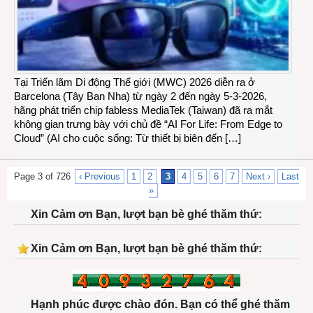
Tại Triển lãm Di động Thế giới (MWC) 2026 diễn ra ở
Barcelona (Tây Ban Nha) từ ngày 2 đến ngày 5-3-2026,
hãng phát triển chip fabless MediaTek (Taiwan) đã ra mắt
không gian trưng bày với chủ đề “AI For Life: From Edge to
Cloud” (AI cho cuộc sống: Từ thiết bị biên đến […]
Page 3 of 726
‹ Previous
1
2
3
4
5
6
7
Next ›
Last
»
Xin Cảm ơn Bạn, lượt bạn bè ghé thăm thứ:
Xin Cảm ơn Bạn, lượt bạn bè ghé thăm thứ:
Hạnh phúc được chào đón. Bạn có thể ghé thăm