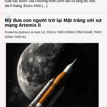
xuất sắc bước vào chương trình ươm tạo và tăng tốc kéo
dài 6 tháng. Được khởi […]
Mỹ đưa con người trở lại Mặt trăng với sứ
mạng Artemis II
Posted by
phphuoc
on April 1st, 2026 in
THEO DÒNG CÔNG NGHỆ
,
THEO
DÒNG THỜI SỰ