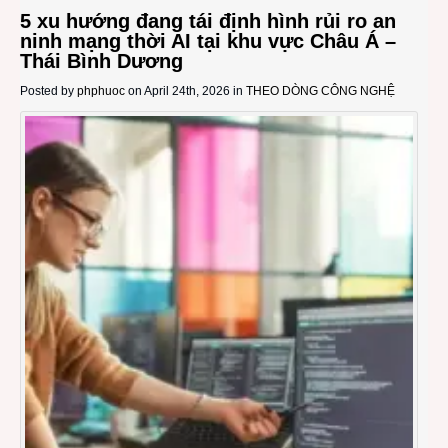
5 xu hướng đang tái định hình rủi ro an
ninh mạng thời AI tại khu vực Châu Á –
Thái Bình Dương
Posted by
phphuoc
on April 24th, 2026 in
THEO DÒNG CÔNG NGHỆ